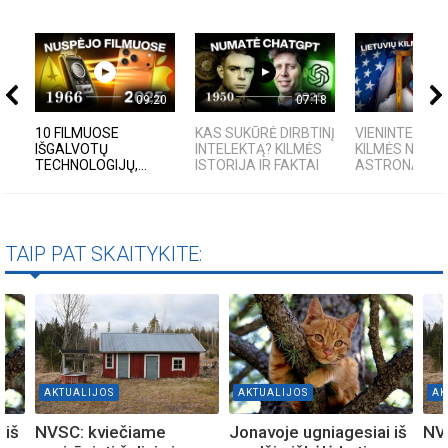
09:20
07:18
10 FILMUOSE
KAS SUKŪRĖ DIRBTINĮ
VIENINTELIS L
IŠGALVOTŲ
INTELEKTĄ? KILMĖS
KILMĖS NASA
TECHNOLOGIJŲ,...
ISTORIJA IR FAKTAI
ASTRONAUTA
TAIP PAT SKAITYKITE:
AKTUALIJOS
AKTUALIJOS
AK
 iš
NVSC: kviečiame
Jonavoje ugniagesiai iš
NV