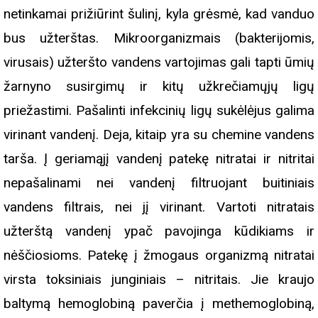
netinkamai prižiūrint šulinį, kyla grėsmė, kad vanduo
bus užterštas. Mikroorganizmais (bakterijomis,
virusais) užteršto vandens vartojimas gali tapti ūmių
žarnyno susirgimų ir kitų užkrečiamųjų ligų
priežastimi. Pašalinti infekcinių ligų sukėlėjus galima
virinant vandenį. Deja, kitaip yra su chemine vandens
tarša. Į geriamąjį vandenį patekę nitratai ir nitritai
nepašalinami nei vandenį filtruojant buitiniais
vandens filtrais, nei jį virinant. Vartoti nitratais
užterštą vandenį ypač pavojinga kūdikiams ir
nėščiosioms. Patekę į žmogaus organizmą nitratai
virsta toksiniais junginiais – nitritais. Jie kraujo
baltymą hemoglobiną paverčia į methemoglobiną,