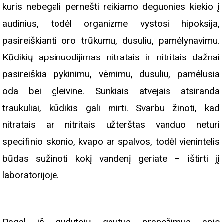
kuris nebegali pernešti reikiamo deguonies kiekio į
audinius, todėl organizme vystosi hipoksija,
pasireiškianti oro trūkumu, dusuliu, pamėlynavimu.
Kūdikių apsinuodijimas nitratais ir nitritais dažnai
pasireiškia pykinimu, vėmimu, dusuliu, pamėlusia
oda bei gleivine. Sunkiais atvejais atsiranda
traukuliai, kūdikis gali mirti. Svarbu žinoti, kad
nitratais ar nitritais užterštas vanduo neturi
specifinio skonio, kvapo ar spalvos, todėl vienintelis
būdas sužinoti kokį vandenį geriate – ištirti jį
laboratorijoje.
Pagal iš gydytojų gautus pranešimus apie