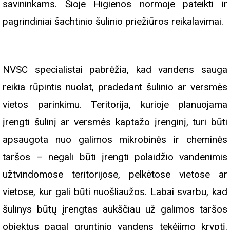
savininkams. Šioje Higienos normoje pateikti ir
pagrindiniai šachtinio šulinio priežiūros reikalavimai.
NVSC specialistai pabrėžia, kad vandens sauga
reikia rūpintis nuolat, pradedant šulinio ar versmės
vietos parinkimu. Teritorija, kurioje planuojama
įrengti šulinį ar versmės kaptažo įrenginį, turi būti
apsaugota nuo galimos mikrobinės ir cheminės
taršos – negali būti įrengti polaidžio vandenimis
užtvindomose teritorijose, pelkėtose vietose ar
vietose, kur gali būti nuošliaužos. Labai svarbu, kad
šulinys būtų įrengtas aukščiau už galimos taršos
objektus pagal gruntinio vandens tekėjimo kryptį.