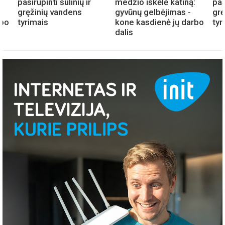
:
pasirūpinti šulinių ir
medžio iškėlė katiną:
pas
gręžinių vandens
gyvūnų gelbėjimas -
grę
rbo
tyrimais
kone kasdienė jų darbo
tyr
dalis