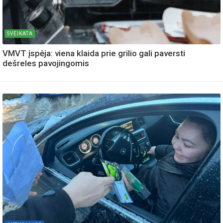
SVEIKATA
VMVT įspėja: viena klaida prie grilio gali paversti
dešreles pavojingomis