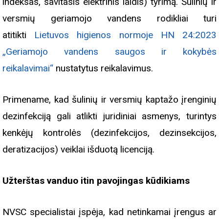
indeksas, savitasis elektrinis laidis) tyrimą. Šulinių ir
versmių geriamojo vandens rodikliai turi
atitikti
Lietuvos higienos normoje HN 24:2023
„Geriamojo vandens saugos ir kokybės
reikalavimai“
nustatytus reikalavimus.
Primename, kad šulinių ir versmių kaptažo įrenginių
dezinfekciją gali atlikti juridiniai asmenys, turintys
kenkėjų kontrolės (dezinfekcijos, dezinsekcijos,
deratizacijos) veiklai išduotą licenciją.
Užterštas vanduo itin pavojingas kūdikiams
NVSC specialistai įspėja, kad netinkamai įrengus ar