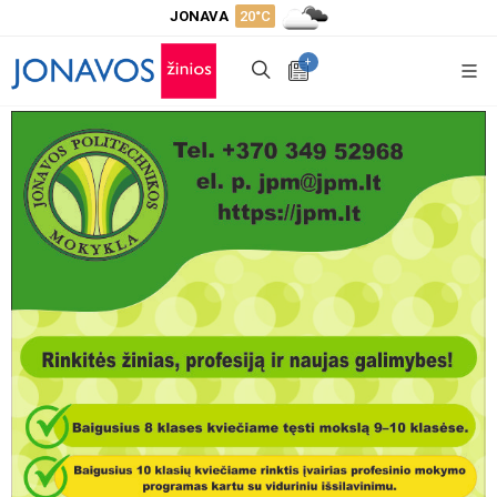
JONAVA
20°C
+