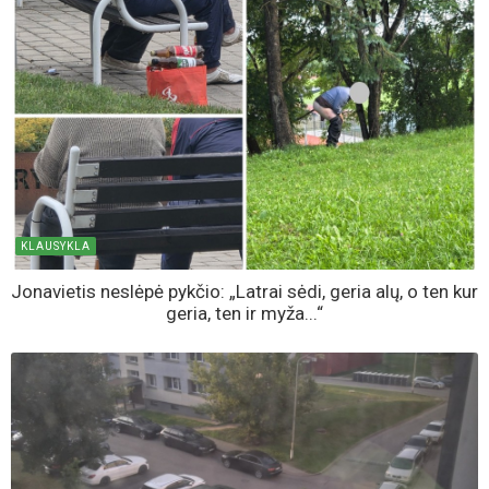
KLAUSYKLA
Jonavietis neslėpė pykčio: „Latrai sėdi, geria alų, o ten kur
geria, ten ir myža...“