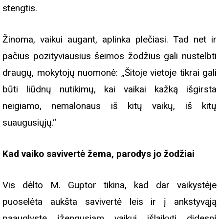
stengtis.
Žinoma, vaikui augant, aplinka plečiasi. Tad net ir
pačius pozityviausius šeimos žodžius gali nustelbti
draugų, mokytojų nuomonė: „Šitoje vietoje tikrai gali
būti liūdnų nutikimų, kai vaikai kažką išgirsta
neigiamo, nemalonaus iš kitų vaikų, iš kitų
suaugusiųjų.“
Kad vaiko savivertė žema, parodys jo žodžiai
Vis dėlto M. Guptor tikina, kad dar vaikystėje
puoselėta aukšta savivertė leis ir į ankstyvąją
paauglystę įžengusiam vaikui išlaikyti didesnį