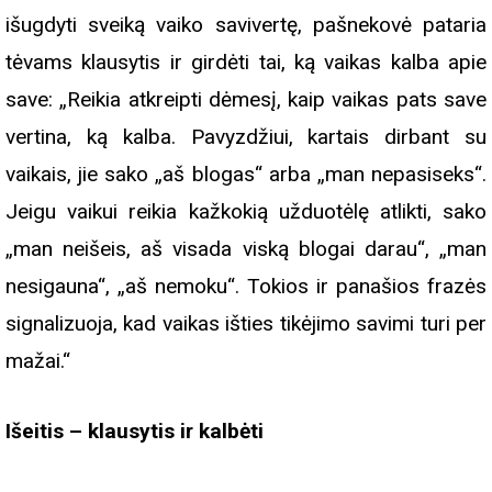
išugdyti sveiką vaiko savivertę, pašnekovė pataria
tėvams klausytis ir girdėti tai, ką vaikas kalba apie
save: „Reikia atkreipti dėmesį, kaip vaikas pats save
vertina, ką kalba. Pavyzdžiui, kartais dirbant su
vaikais, jie sako „aš blogas“ arba „man nepasiseks“.
Jeigu vaikui reikia kažkokią užduotėlę atlikti, sako
„man neišeis, aš visada viską blogai darau“, „man
nesigauna“, „aš nemoku“. Tokios ir panašios frazės
signalizuoja, kad vaikas išties tikėjimo savimi turi per
mažai.“
Išeitis – klausytis ir kalbėti