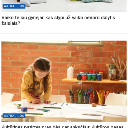
AKTUALIJOS
Vaiko teisių gynėjai: kas slypi už vaiko nenoro dalytis
žaislais?
AKTUALIJOS
Kultūrinės patirtys prasidės dar anksčiau: Kultūros pasas