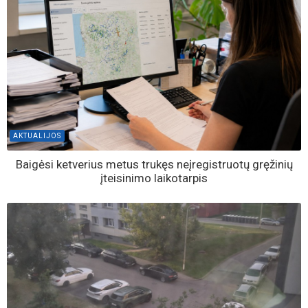
AKTUALIJOS
Baigėsi ketverius metus trukęs neįregistruotų gręžinių
įteisinimo laikotarpis