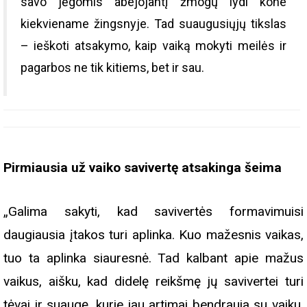
savo jėgomis abejojantį žmogų lydi kone
kiekviename žingsnyje. Tad suaugusiųjų tikslas
– ieškoti atsakymo, kaip vaiką mokyti meilės ir
pagarbos ne tik kitiems, bet ir sau.
Pirmiausia už vaiko savivertę atsakinga šeima
„Galima sakyti, kad savivertės formavimuisi
daugiausia įtakos turi aplinka. Kuo mažesnis vaikas,
tuo ta aplinka siauresnė. Tad kalbant apie mažus
vaikus, aišku, kad didelę reikšmę jų savivertei turi
tėvai ir suaugę, kurie jau artimai bendrauja su vaiku.