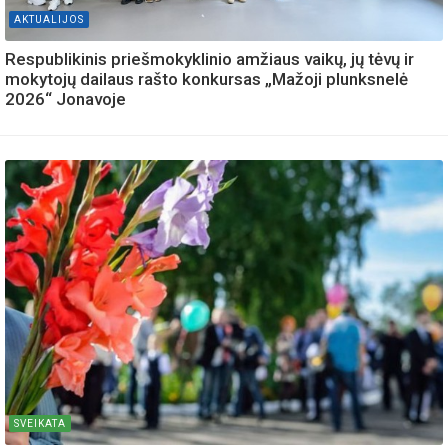
AKTUALIJOS
Respublikinis priešmokyklinio amžiaus vaikų, jų tėvų ir
mokytojų dailaus rašto konkursas „Mažoji plunksnelė
2026“ Jonavoje
SVEIKATA