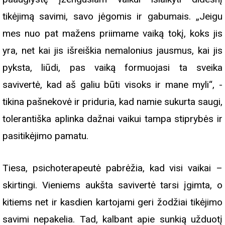
tikėjimą savimi, savo jėgomis ir gabumais. „Jeigu
mes nuo pat mažens priimame vaiką tokį, koks jis
yra, net kai jis išreiškia nemalonius jausmus, kai jis
pyksta, liūdi, pas vaiką formuojasi ta sveika
savivertė, kad aš galiu būti visoks ir mane myli“, -
tikina pašnekovė ir priduria, kad namie sukurta saugi,
tolerantiška aplinka dažnai vaikui tampa stiprybės ir
pasitikėjimo pamatu.
Tiesa, psichoterapeutė pabrėžia, kad visi vaikai –
skirtingi. Vieniems aukšta savivertė tarsi įgimta, o
kitiems net ir kasdien kartojami geri žodžiai tikėjimo
savimi nepakelia. Tad, kalbant apie sunkią užduotį