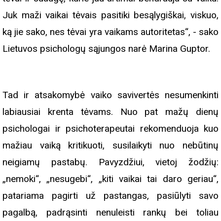
Juk maži vaikai tėvais pasitiki besąlygiškai, viskuo,
ką jie sako, nes tėvai yra vaikams autoritetas“, - sako
Lietuvos psichologų sąjungos narė Marina Guptor.
Tad ir atsakomybė vaiko savivertės nesumenkinti
labiausiai krenta tėvams. Nuo pat mažų dienų
psichologai ir psichoterapeutai rekomenduoja kuo
mažiau vaiką kritikuoti, susilaikyti nuo nebūtinų
neigiamų pastabų. Pavyzdžiui, vietoj žodžių:
„nemoki“, „nesugebi“, „kiti vaikai tai daro geriau“,
patariama pagirti už pastangas, pasiūlyti savo
pagalbą, padrąsinti nenuleisti rankų bei toliau