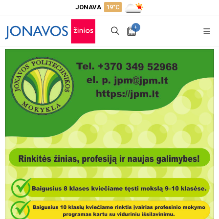
JONAVA
19°C
+