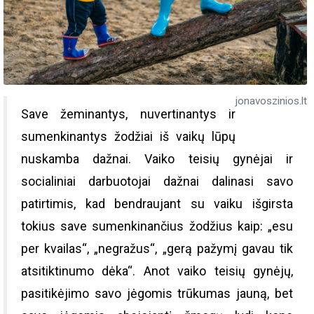
jonavoszinios.lt
Save žeminantys, nuvertinantys ir
sumenkinantys žodžiai iš vaikų lūpų
nuskamba dažnai. Vaiko teisių gynėjai ir
socialiniai darbuotojai dažnai dalinasi savo
patirtimis, kad bendraujant su vaiku išgirsta
tokius save sumenkinančius žodžius kaip: „esu
per kvailas“, „negražus“, „gerą pažymį gavau tik
atsitiktinumo dėka“. Anot vaiko teisių gynėjų,
pasitikėjimo savo jėgomis trūkumas jauną, bet