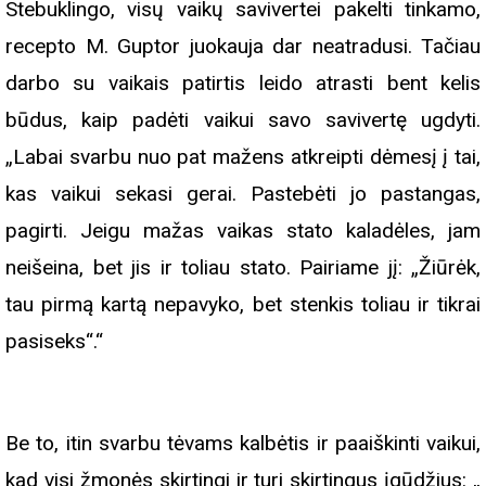
Stebuklingo, visų vaikų savivertei pakelti tinkamo,
recepto M. Guptor juokauja dar neatradusi. Tačiau
darbo su vaikais patirtis leido atrasti bent kelis
būdus, kaip padėti vaikui savo savivertę ugdyti.
„Labai svarbu nuo pat mažens atkreipti dėmesį į tai,
kas vaikui sekasi gerai. Pastebėti jo pastangas,
pagirti. Jeigu mažas vaikas stato kaladėles, jam
neišeina, bet jis ir toliau stato. Pairiame jį: „Žiūrėk,
tau pirmą kartą nepavyko, bet stenkis toliau ir tikrai
pasiseks“.“
Be to, itin svarbu tėvams kalbėtis ir paaiškinti vaikui,
kad visi žmonės skirtingi ir turi skirtingus įgūdžius: „