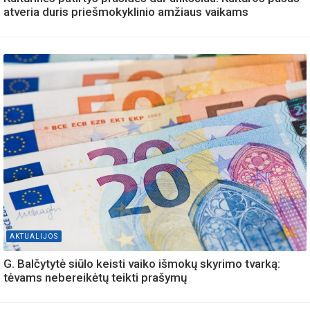
atveria duris priešmokyklinio amžiaus vaikams
AKTUALIJOS
G. Balčytytė siūlo keisti vaiko išmokų skyrimo tvarką:
tėvams nebereikėtų teikti prašymų