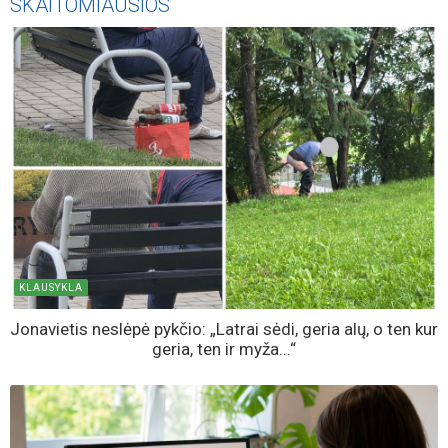
SKAITOMIAUSIOS
KLAUSYKLA
Jonavietis neslėpė pykčio: „Latrai sėdi, geria alų, o ten kur
geria, ten ir myža...“