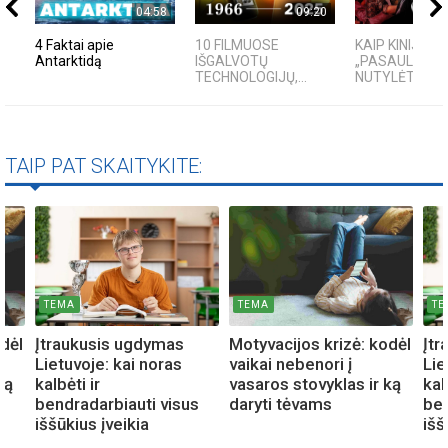
04:58
09:20
4 Faktai apie
10 FILMUOSE
KAIP KINIJA T
Antarktidą
IŠGALVOTŲ
„PASAULIO FA
TECHNOLOGIJŲ,...
NUTYLĖTA IS
TAIP PAT SKAITYKITE:
TEMA
TEMA
TE
odėl
Įtraukusis ugdymas
Motyvacijos krizė: kodėl
Įtr
Lietuvoje: kai noras
vaikai nebenori į
Lie
ką
kalbėti ir
vasaros stovyklas ir ką
kal
bendradarbiauti visus
daryti tėvams
ben
iššūkius įveikia
išš