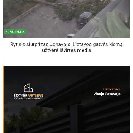
KLAUSYKLA
Rytinis siurprizas Jonavoje: Lietavos gatvės kiemą
užtvėrė išvirtęs medis