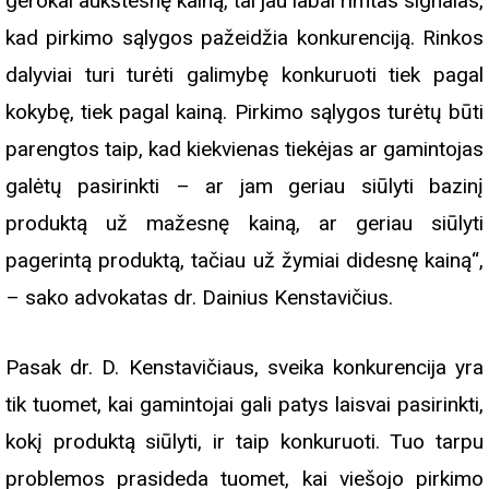
gerokai aukštesnę kainą, tai jau labai rimtas signalas,
kad pirkimo sąlygos pažeidžia konkurenciją. Rinkos
dalyviai turi turėti galimybę konkuruoti tiek pagal
kokybę, tiek pagal kainą. Pirkimo sąlygos turėtų būti
parengtos taip, kad kiekvienas tiekėjas ar gamintojas
galėtų pasirinkti – ar jam geriau siūlyti bazinį
produktą už mažesnę kainą, ar geriau siūlyti
pagerintą produktą, tačiau už žymiai didesnę kainą“,
– sako advokatas dr. Dainius Kenstavičius.
Pasak dr. D. Kenstavičiaus, sveika konkurencija yra
tik tuomet, kai gamintojai gali patys laisvai pasirinkti,
kokį produktą siūlyti, ir taip konkuruoti. Tuo tarpu
problemos prasideda tuomet, kai viešojo pirkimo