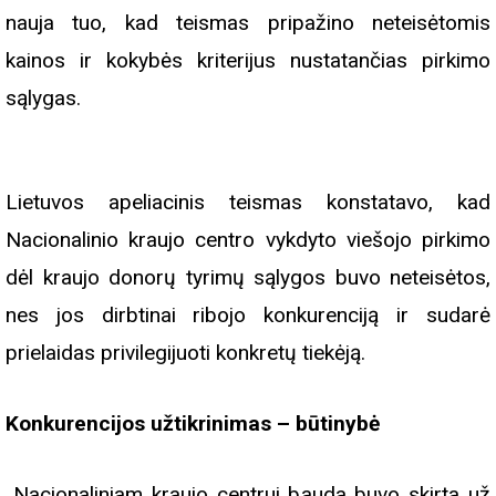
nauja tuo, kad teismas pripažino neteisėtomis
kainos ir kokybės kriterijus nustatančias pirkimo
sąlygas.
Lietuvos apeliacinis teismas konstatavo, kad
Nacionalinio kraujo centro vykdyto viešojo pirkimo
dėl kraujo donorų tyrimų sąlygos buvo neteisėtos,
nes jos dirbtinai ribojo konkurenciją ir sudarė
prielaidas privilegijuoti konkretų tiekėją.
Konkurencijos užtikrinimas – būtinybė
„Nacionaliniam kraujo centrui bauda buvo skirta už