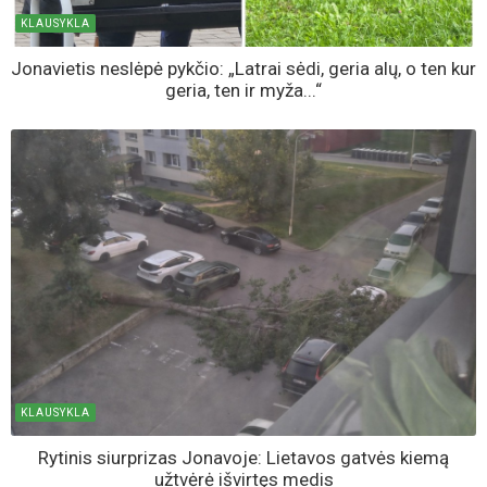
KLAUSYKLA
Jonavietis neslėpė pykčio: „Latrai sėdi, geria alų, o ten kur
geria, ten ir myža...“
KLAUSYKLA
Rytinis siurprizas Jonavoje: Lietavos gatvės kiemą
užtvėrė išvirtęs medis