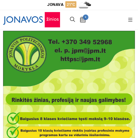
JONAVA
21°C
+