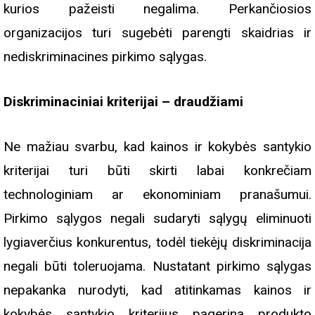
kurios pažeisti negalima. Perkančiosios
organizacijos turi sugebėti parengti skaidrias ir
nediskriminacines pirkimo sąlygas.
Diskriminaciniai kriterijai – draudžiami
Ne mažiau svarbu, kad kainos ir kokybės santykio
kriterijai turi būti skirti labai konkrečiam
technologiniam ar ekonominiam pranašumui.
Pirkimo sąlygos negali sudaryti sąlygų eliminuoti
lygiaverčius konkurentus, todėl tiekėjų diskriminacija
negali būti toleruojama. Nustatant pirkimo sąlygas
nepakanka nurodyti, kad atitinkamas kainos ir
kokybės santykio kriterijus pagerina produkto