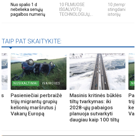
Nuo spalio 1 d
10 FILMUOSE
10 įtemptų, kr
nebelieka senųjų
IŠGALVOTŲ
stingdančių ki
pagalbos numerių
TECHNOLOGIJŲ,...
istorijų
TAIP PAT SKAITYKITE:
NUSIKALTIMAI
IVAIROVES
IVAIROVES
NU
ės
Pasieniečiai perbraižė
Masinis kritinės būklės
Pas
trijų migrantų grupių
tiltų tvarkymas: iki
tri
kelionių maršrutus į
2028-ųjų pabaigos
kel
Vakarų Europą
planuoja sutvarkyti
Va
ų
daugiau kaip 100 tiltų