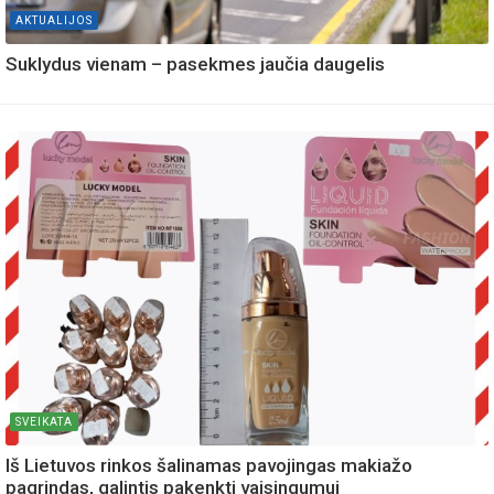
AKTUALIJOS
Suklydus vienam – pasekmes jaučia daugelis
SVEIKATA
Iš Lietuvos rinkos šalinamas pavojingas makiažo
pagrindas, galintis pakenkti vaisingumui