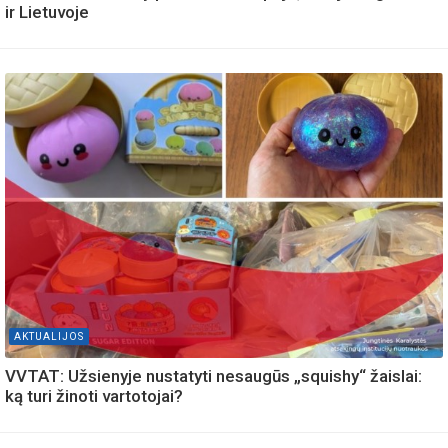
ir Lietuvoje
AKTUALIJOS
VVTAT: Užsienyje nustatyti nesaugūs „squishy“ žaislai:
ką turi žinoti vartotojai?