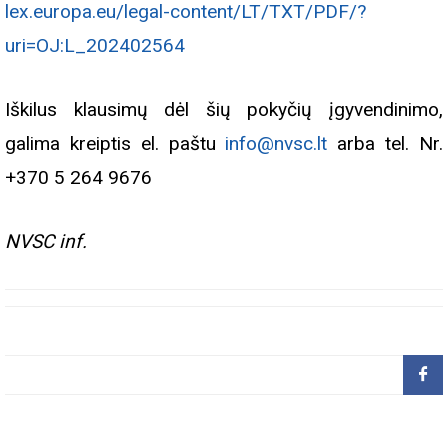
lex.europa.eu/legal-content/LT/TXT/PDF/?
uri=OJ:L_202402564
Iškilus klausimų dėl šių pokyčių įgyvendinimo,
galima kreiptis el. paštu
info@nvsc.lt
arba tel. Nr.
+370 5 264 9676
NVSC inf.