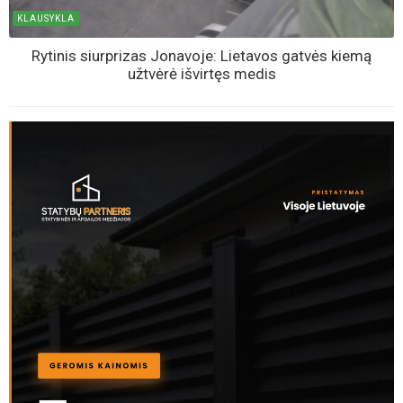
KLAUSYKLA
Rytinis siurprizas Jonavoje: Lietavos gatvės kiemą
užtvėrė išvirtęs medis