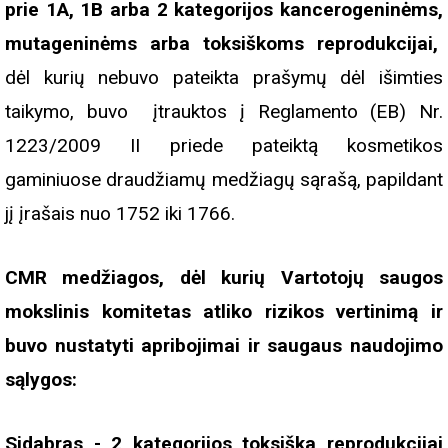
prie 1A, 1B arba 2 kategorijos kancerogeninėms,
mutageninėms arba toksiškoms reprodukcijai,
dėl kurių nebuvo pateikta prašymų dėl išimties
taikymo, buvo įtrauktos į Reglamento (EB) Nr.
1223/2009 II priede pateiktą kosmetikos
gaminiuose draudžiamų medžiagų sąrašą, papildant
jį įrašais nuo 1752 iki 1766.
CMR medžiagos, dėl kurių Vartotojų saugos
mokslinis komitetas atliko rizikos vertinimą ir
buvo nustatyti apribojimai ir saugaus naudojimo
sąlygos:
Sidabras - 2 kategorijos toksiška reprodukcijai