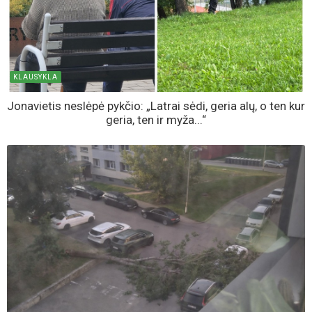
KLAUSYKLA
Jonavietis neslėpė pykčio: „Latrai sėdi, geria alų, o ten kur
geria, ten ir myža...“