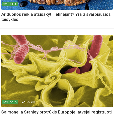
SVEIKATA
Ar duonos reikia atsisakyti lieknėjant? Yra 3 svarbiausios
taisyklės
SVEIKATA
IVAIROVES
Salmonella Stanley protrūkis Europoje, atvejai registruoti