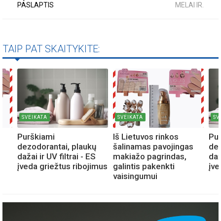
PASLAPTIS
MELAI IR...
TAIP PAT SKAITYKITE:
SVEIKATA
SVEIKATA
SV
Purškiami
Iš Lietuvos rinkos
Pu
s
dezodorantai, plaukų
šalinamas pavojingas
dez
dažai ir UV filtrai - ES
makiažo pagrindas,
daž
įveda griežtus ribojimus
galintis pakenkti
įve
vaisingumui