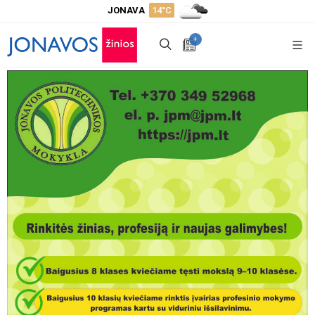
JONAVA
14°C
+