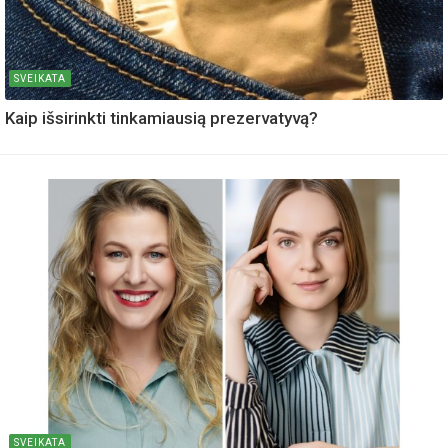
SVEIKATA
Kaip išsirinkti tinkamiausią prezervatyvą?
SVEIKATA