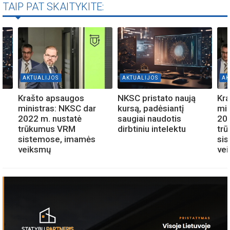
TAIP PAT SKAITYKITE:
AKTUALIJOS
AKTUALIJOS
AK
Krašto apsaugos
NKSC pristato naują
Kr
ministras: NKSC dar
kursą, padėsiantį
min
2022 m. nustatė
saugiai naudotis
202
trūkumus VRM
dirbtiniu intelektu
tr
sistemose, imamės
si
veiksmų
ve