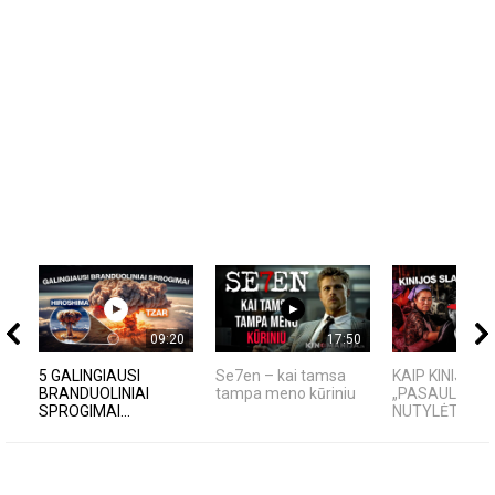
09:20
17:50
5 GALINGIAUSI
Se7en – kai tamsa
KAIP KINIJA T
BRANDUOLINIAI
tampa meno kūriniu
„PASAULIO FA
SPROGIMAI...
NUTYLĖTA IS