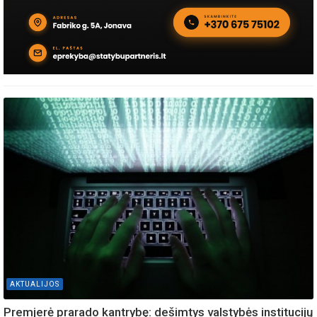
AKTUALIJOS
Premjerė prarado kantrybę: dešimtys valstybės institucijų