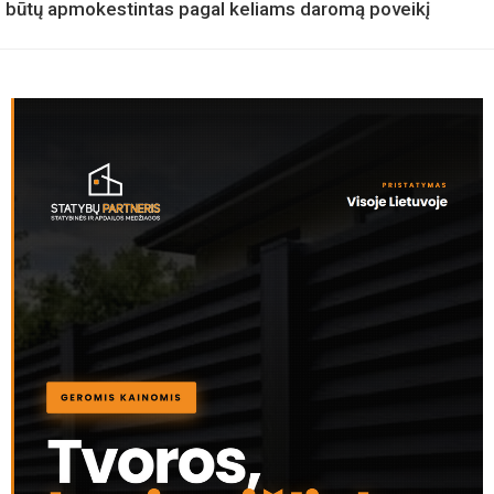
būtų apmokestintas pagal keliams daromą poveikį