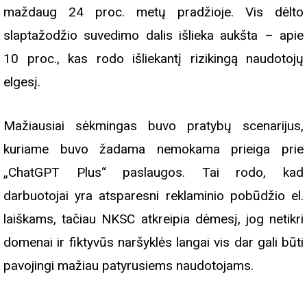
maždaug 24 proc. metų pradžioje. Vis dėlto
slaptažodžio suvedimo dalis išlieka aukšta – apie
10 proc., kas rodo išliekantį rizikingą naudotojų
elgesį.
Mažiausiai sėkmingas buvo pratybų scenarijus,
kuriame buvo žadama nemokama prieiga prie
„ChatGPT Plus“ paslaugos. Tai rodo, kad
darbuotojai yra atsparesni reklaminio pobūdžio el.
laiškams, tačiau NKSC atkreipia dėmesį, jog netikri
domenai ir fiktyvūs naršyklės langai vis dar gali būti
pavojingi mažiau patyrusiems naudotojams.