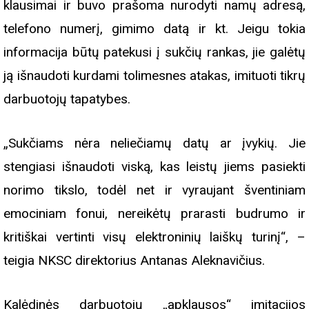
klausimai ir buvo prašoma nurodyti namų adresą,
telefono numerį, gimimo datą ir kt. Jeigu tokia
informacija būtų patekusi į sukčių rankas, jie galėtų
ją išnaudoti kurdami tolimesnes atakas, imituoti tikrų
darbuotojų tapatybes.
„Sukčiams nėra neliečiamų datų ar įvykių. Jie
stengiasi išnaudoti viską, kas leistų jiems pasiekti
norimo tikslo, todėl net ir vyraujant šventiniam
emociniam fonui, nereikėtų prarasti budrumo ir
kritiškai vertinti visų elektroninių laiškų turinį“, –
teigia NKSC direktorius Antanas Aleknavičius.
Kalėdinės darbuotojų „apklausos“ imitacijos