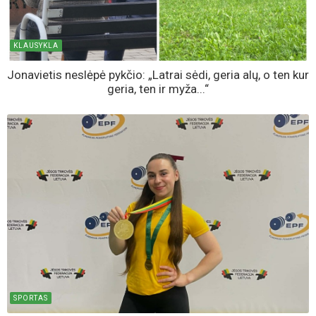
KLAUSYKLA
Jonavietis neslėpė pykčio: „Latrai sėdi, geria alų, o ten kur
geria, ten ir myža...“
SPORTAS