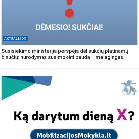
AKTUALIJOS
Susisiekimo ministerija perspėja dėl sukčių platinamų
žinučių: nurodymas susimokėti baudą – melagingas