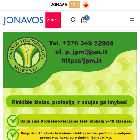
JONAVA
16°C
+