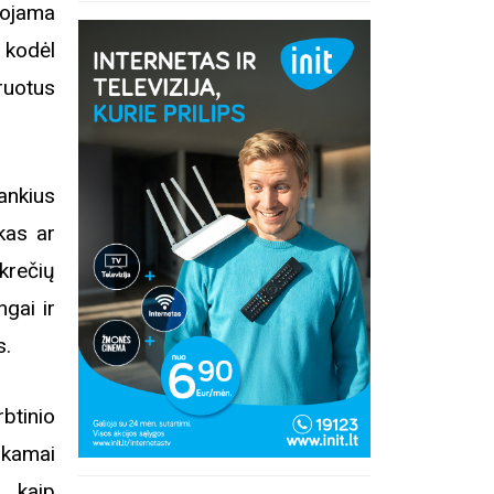
uojama
 kodėl
ruotus
ankius
ikas ar
krečių
gai ir
s.
btinio
nkamai
inius
, kaip