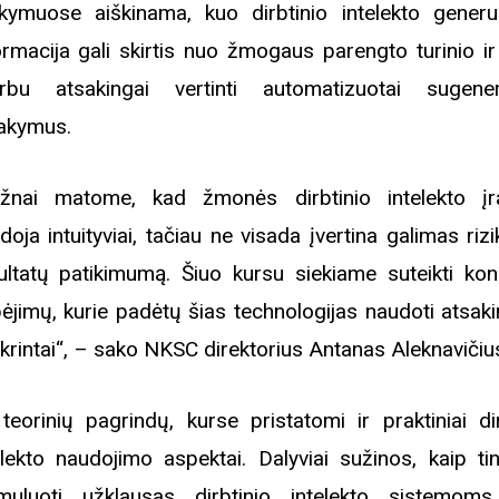
ymuose aiškinama, kuo dirbtinio intelekto gener
ormacija gali skirtis nuo žmogaus parengto turinio ir
rbu atsakingai vertinti automatizuotai sugene
akymus.
žnai matome, kad žmonės dirbtinio intelekto įr
doja intuityviai, tačiau ne visada įvertina galimas riz
ultatų patikimumą. Šiuo kursu siekiame suteikti kon
ėjimų, kurie padėtų šias technologijas naudoti atsakin
ikrintai“, – sako NKSC direktorius Antanas Aleknavičiu
teorinių pagrindų, kurse pristatomi ir praktiniai dir
elekto naudojimo aspektai. Dalyviai sužinos, kaip ti
Biblioteka kviečia į reng
muluoti užklausas dirbtinio intelekto sistemoms