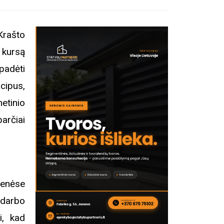
Krašto
 kursą
padėti
ncipus,
etinio
rčiai
ienėse
 darbo
i, kad