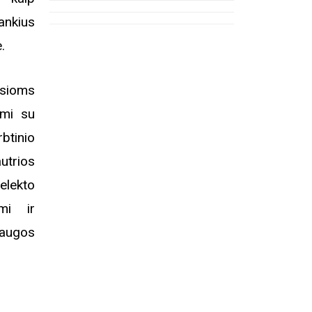
ankius
.
Registracija į eitynes
Ekskurs
Kosakovsk
usioms
įkūrim
ami su
rbtinio
utrios
elekto
ami ir
saugos