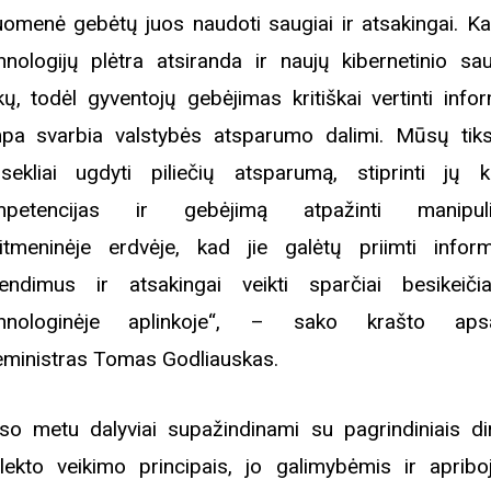
uomenė gebėtų juos naudoti saugiai ir atsakingai. Ka
hnologijų plėtra atsiranda ir naujų kibernetinio s
ikų, todėl gyventojų gebėjimas kritiškai vertinti info
pa svarbia valstybės atsparumo dalimi. Mūsų tik
sekliai ugdyti piliečių atsparumą, stiprinti jų kr
mpetencijas ir gebėjimą atpažinti manipulia
itmeninėje erdvėje, kad jie galėtų priimti infor
endimus ir atsakingai veikti sparčiai besikeičia
chnologinėje aplinkoje“, – sako krašto aps
eministras Tomas Godliauskas.
so metu dalyviai supažindinami su pagrindiniais dir
elekto veikimo principais, jo galimybėmis ir apriboj