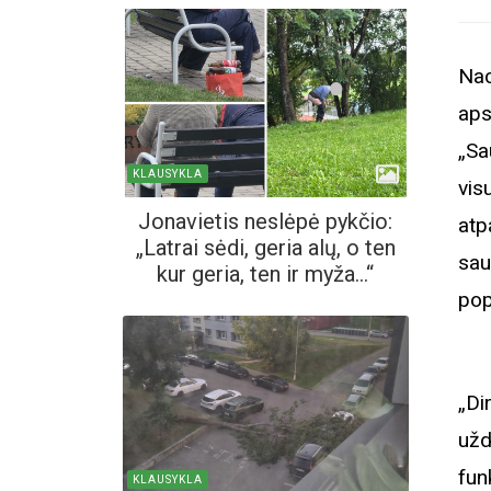
Nac
aps
„Sa
KLAUSYKLA
vis
Jonavietis neslėpė pykčio:
atp
„Latrai sėdi, geria alų, o ten
sa
kur geria, ten ir myža...“
pop
„Di
užd
fun
KLAUSYKLA