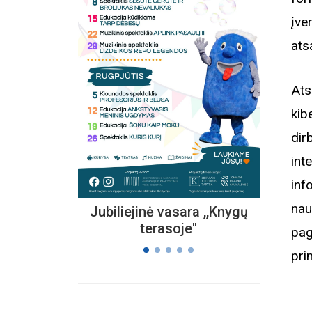
įve
ats
Kvieč
„
Ats
Vi
kib
s
dir
int
inf
nau
Jubiliejinė vasara ,,Knygų
terasoje"
pag
prin