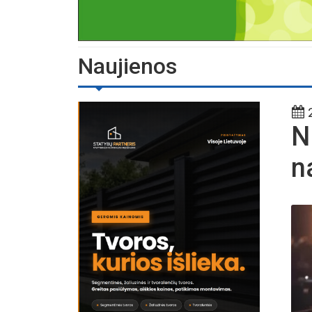
Naujienos
2
N
n