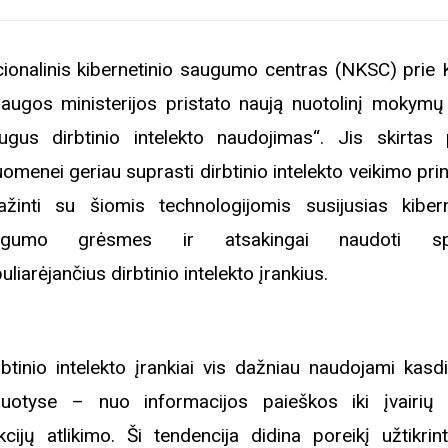
ionalinis kibernetinio saugumo centras (NKSC) prie 
augos ministerijos pristato naują nuotolinį mokymų
ugus dirbtinio intelekto naudojimas“. Jis skirtas 
uomenei geriau suprasti dirbtinio intelekto veikimo pri
ažinti su šiomis technologijomis susijusias kibern
ugumo grėsmes ir atsakingai naudoti spa
uliarėjančius dirbtinio intelekto įrankius.
rbtinio intelekto įrankiai vis dažniau naudojami kasd
uotyse – nuo informacijos paieškos iki įvairių
kcijų atlikimo. Ši tendencija didina poreikį užtikrint