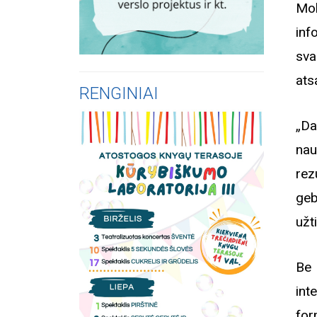
Mok
inf
sva
ats
RENGINIAI
„Da
nau
rez
geb
užt
Be 
int
for