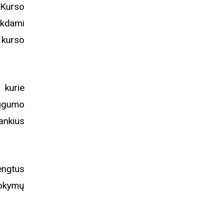
Kurso
ikdami
 kurso
 kurie
augumo
rankius
engtus
okymų