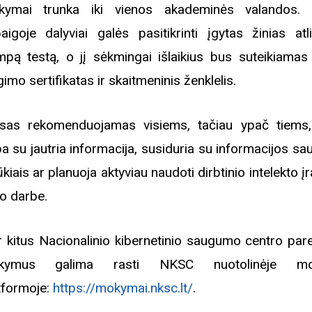
ymai trunka iki vienos akademinės valandos. 
aigoje dalyviai galės pasitikrinti įgytas žinias atl
mpą testą, o jį sėkmingai išlaikius bus suteikiamas
gimo sertifikatas ir skaitmeninis ženklelis.
sas rekomenduojamas visiems, tačiau ypač tiems,
ba su jautria informacija, susiduria su informacijos s
ūkiais ar planuoja aktyviau naudoti dirbtinio intelekto į
o darbe.
ir kitus Nacionalinio kibernetinio saugumo centro par
kymus galima rasti NKSC nuotolinėje m
tformoje:
https://mokymai.nksc.lt/
.