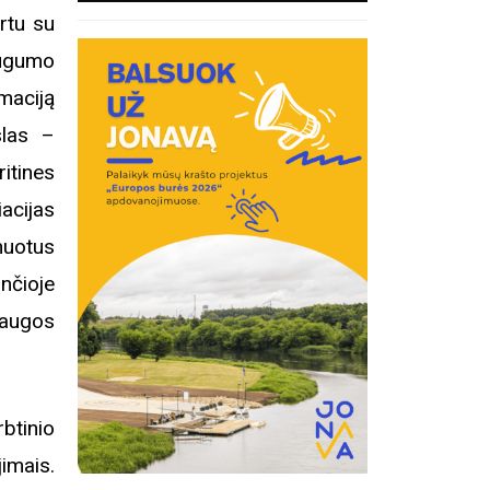
rtu su
augumo
rmaciją
slas –
itines
cijas
muotus
nčioje
augos
btinio
imais.