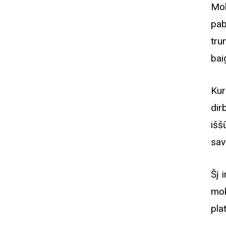
Mok
pab
tru
bai
Kur
dir
išš
sav
Šį 
mo
pla