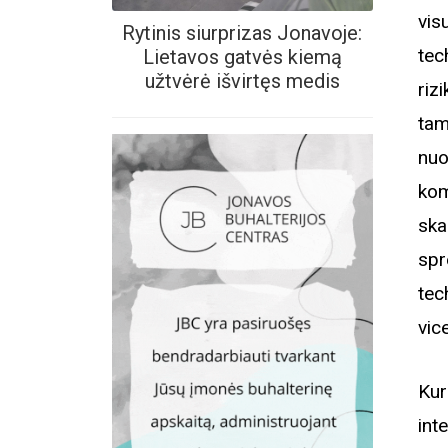
vis
Rytinis siurprizas Jonavoje:
tec
Lietavos gatvės kiemą
užtvėrė išvirtęs medis
riz
tam
nuo
ko
ska
spr
te
vic
Kur
int