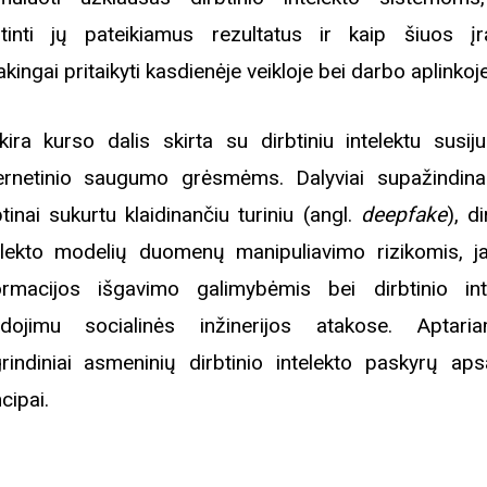
rugpjūčio mėnesį
rtinti jų pateikiamus rezultatus ir kaip šiuos įr
akingai pritaikyti kasdienėje veikloje bei darbo aplinkoje
iame aplankyti parodą
Nusišypsok mums,
kira kurso dalis skirta su dirbtiniu intelektu susij
ešpatie“. Legendinio
ernetinio saugumo grėsmėms. Dalyviai supažindin
pektaklio kelionė“
btinai sukurtu klaidinančiu turiniu (angl.
deepfake
), di
elekto modelių duomenų manipuliavimo rizikomis, ja
ormacijos išgavimo galimybėmis bei dirbtinio int
dojimu socialinės inžinerijos atakose. Aptari
rindiniai asmeninių dirbtinio intelekto paskyrų ap
cipai.