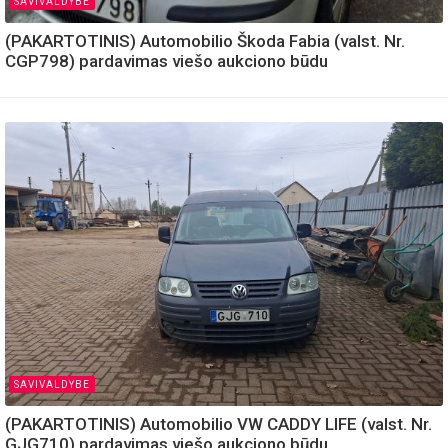
SAVIVALDYBE
(PAKARTOTINIS) Automobilio Škoda Fabia (valst. Nr.
CGP798) pardavimas viešo aukciono būdu
SAVIVALDYBE
(PAKARTOTINIS) Automobilio VW CADDY LIFE (valst. Nr.
GJG710) pardavimas viešo aukciono būdu