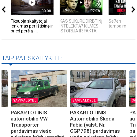
00:08
07:18
Fiksuoja skaitytojai
KAS SUKŪRĖ DIRBTINĮ
Se7en – kai t
lenkimas per ištisinę ir
INTELEKTĄ? KILMĖS
tampa meno kū
prieš perėją -...
ISTORIJA IR FAKTAI
TAIP PAT SKAITYKITE:
SAVIVALDYBE
SAVIVALDYBE
SA
PAKARTOTINIS
PAKARTOTINIS
PA
automobilio VW
Automobilio Škoda
au
Transporter
Fabia (valst. Nr.
Tr
s
pardavimas viešo
CGP798) pardavimas
pa
aukciono būdu: pradinė
viešo aukciono būdu
auk