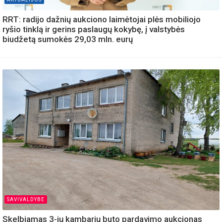
RRT: radijo dažnių aukciono laimėtojai plės mobiliojo
ryšio tinklą ir gerins paslaugų kokybę, į valstybės
biudžetą sumokės 29,03 mln. eurų
SAVIVALDYBE
Skelbiamas 3-jų kambarių buto pardavimo aukcionas