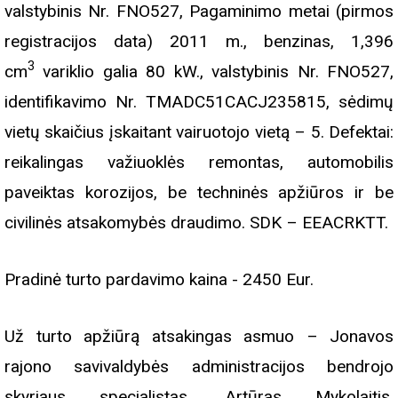
valstybinis Nr. FNO527, Pagaminimo metai (pirmos
registracijos data) 2011 m., benzinas, 1,396
3
cm
variklio galia 80 kW., valstybinis Nr. FNO527,
identifikavimo Nr. TMADC51CACJ235815, sėdimų
vietų skaičius įskaitant vairuotojo vietą – 5. Defektai:
reikalingas važiuoklės remontas, automobilis
paveiktas korozijos, be techninės apžiūros ir be
civilinės atsakomybės draudimo. SDK – EEACRKTT.
Pradinė turto pardavimo kaina - 2450 Eur.
Už turto apžiūrą atsakingas asmuo – Jonavos
rajono savivaldybės administracijos bendrojo
skyriaus specialistas, Artūras Mykolaitis,