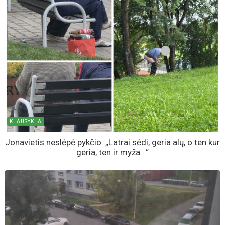
KLAUSYKLA
Jonavietis neslėpė pykčio: „Latrai sėdi, geria alų, o ten kur
geria, ten ir myža...“