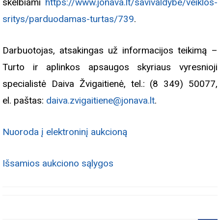
skelbiami
https://www.jonava.lt/savivaldybe/veiklos-
sritys/parduodamas-turtas/739
.
Darbuotojas, atsakingas už informacijos teikimą –
Turto ir aplinkos apsaugos skyriaus vyresnioji
specialistė Daiva Žvigaitienė, tel.: (8 349) 50077,
el. paštas:
daiva.zvigaitiene@jonava.lt
.
Nuoroda į elektroninį aukcioną
Išsamios aukciono sąlygos