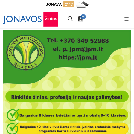
JONAVA
21°C
+