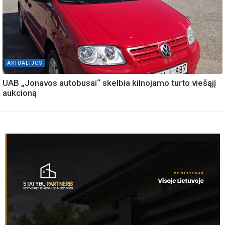
AKTUALIJOS
UAB „Jonavos autobusai“ skelbia kilnojamo turto viešąjį
aukcioną