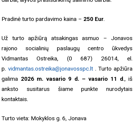
Pradinė turto pardavimo kaina –
250 Eur
.
Už turto apžiūrą atsakingas asmuo – Jonavos
rajono socialinių paslaugų centro ūkvedys
Vidmantas Ostreika, (0 687) 26014, el.
p.
vidmantas.ostreika@jonavosspc.lt
. Turto apžiūra
galima
2026 m. vasario 9 d. – vasario 11 d
., iš
anksto susitarus šiame punkte nurodytais
kontaktais.
Turto vieta: Mokyklos g. 6, Jonava