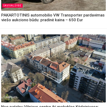
SAVIVALDYBE
PAKARTOTINIS automobilio VW Transporter pardavimas
viešo aukciono būdu: pradinė kaina – 650 Eur
IVAIROVES
Nuo patalpų Vilniaus centre iki mokyklos Kėdainiuose: