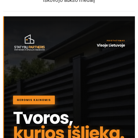
iškovojo aukso medalį