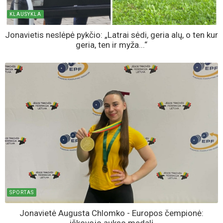
KLAUSYKLA
Jonavietis neslėpė pykčio: „Latrai sėdi, geria alų, o ten kur
geria, ten ir myža...“
SPORTAS
Jonavietė Augusta Chlomko - Europos čempionė: