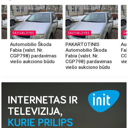
SAVIVALDYBE
SAVIVALDYBE
SA
Automobilio Škoda
PAKARTOTINIS
Au
Fabia (valst. Nr.
Automobilio Škoda
Fab
CGP798) pardavimas
Fabia (valst. Nr.
CG
s
viešo aukciono būdu
CGP798) pardavimas
vie
viešo aukciono būdu