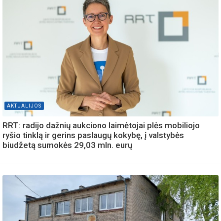
AKTUALIJOS
RRT: radijo dažnių aukciono laimėtojai plės mobiliojo
ryšio tinklą ir gerins paslaugų kokybę, į valstybės
biudžetą sumokės 29,03 mln. eurų