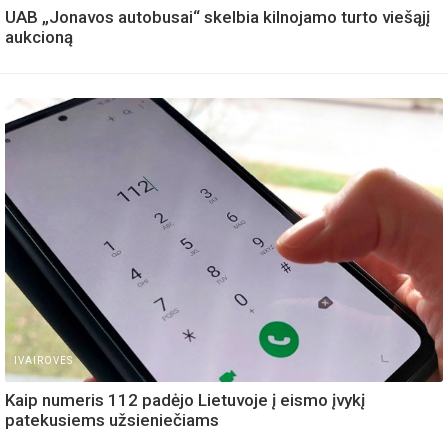
UAB „Jonavos autobusai“ skelbia kilnojamo turto viešąjį
aukcioną
IVAIROVES
Kaip numeris 112 padėjo Lietuvoje į eismo įvykį
patekusiems užsieniečiams