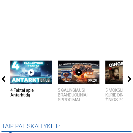
04:58
09:20
4 Faktai apie
5 GALINGIAUSI
5 MOKSLININKA
Antarktidą
BRANDUOLINIAI
KURIE DINGO B
SPROGIMAI...
ŽINIOS PO SAVO
TAIP PAT SKAITYKITE: