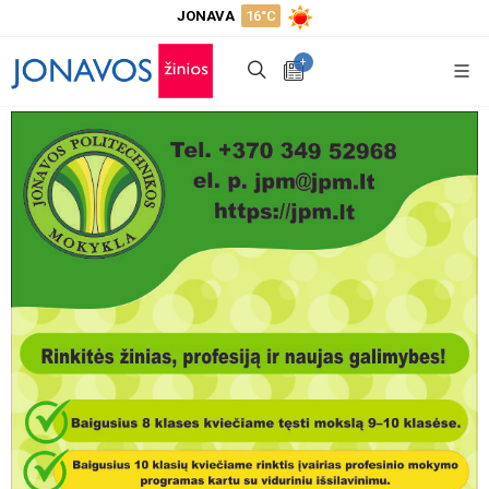
JONAVA
16°C
+