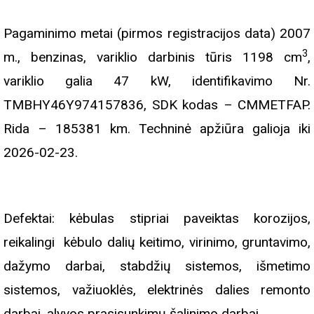
Pagaminimo metai (pirmos registracijos data) 2007
3
m., benzinas, variklio darbinis tūris 1198 cm
,
variklio galia 47 kW, identifikavimo Nr.
TMBHY46Y974157836, SDK kodas – CMMETFAP.
Rida – 185381 km. Techninė apžiūra galioja iki
2026-02-23.
Defektai: kėbulas stipriai paveiktas korozijos,
reikalingi kėbulo dalių keitimo, virinimo, gruntavimo,
dažymo darbai, stabdžių sistemos, išmetimo
sistemos, važiuoklės, elektrinės dalies remonto
darbai, alyvos prasisunkimų šalinimo darbai.