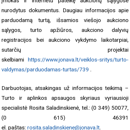
įmokas ir internetu pateikę aukcionų sąlygose
nurodytus dokumentus. Daugiau informacijos apie
parduodamą turtą, išsamios viešojo aukciono
sąlygos, turto apžiūros, aukciono dalyvių
registracijos bei aukciono vykdymo laikotarpiai,
sutarčių projektai
skelbiami
https://www.jonava.lt/veiklos-sritys/turto-
valdymas/parduodamas-turtas/739
.
Darbuotojas, atsakingas už informacijos teikimą –
Turto ir aplinkos apsaugos skyriaus vyriausioji
specialistė Rosita Saladinskienė, tel.: (0 349) 50077,
(0 615) 46391
el. paštas:
rosita.saladinskiene@jonava.lt
.