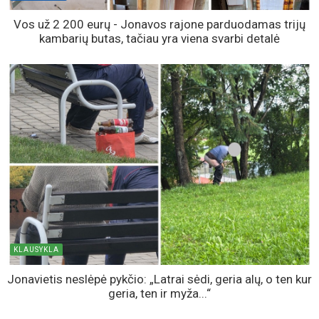
Vos už 2 200 eurų - Jonavos rajone parduodamas trijų
kambarių butas, tačiau yra viena svarbi detalė
KLAUSYKLA
Jonavietis neslėpė pykčio: „Latrai sėdi, geria alų, o ten kur
geria, ten ir myža...“