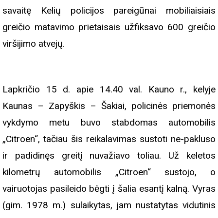
savaitę Kelių policijos pareigūnai mobiliaisiais
greičio matavimo prietaisais užfiksavo 600 greičio
viršijimo atvejų.
Lapkričio 15 d. apie 14.40 val. Kauno r., kelyje
Kaunas – Zapyškis – Šakiai, policinės priemonės
vykdymo metu buvo stabdomas automobilis
„Citroen“, tačiau šis reikalavimas sustoti ne-pakluso
ir padidinęs greitį nuvažiavo toliau. Už keletos
kilometrų automobilis „Citroen“ sustojo, o
vairuotojas pasileido bėgti į šalia esantį kalną. Vyras
(gim. 1978 m.) sulaikytas, jam nustatytas vidutinis