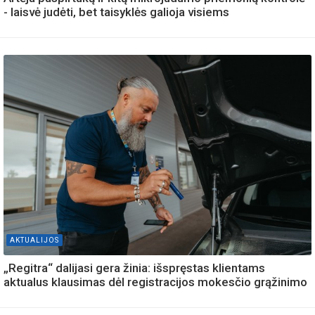
- laisvė judėti, bet taisyklės galioja visiems
AKTUALIJOS
„Regitra“ dalijasi gera žinia: išspręstas klientams
aktualus klausimas dėl registracijos mokesčio grąžinimo