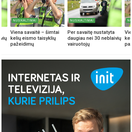
NUSIKALTIMAI
NUSIKALTIMAI
NU
a
Viena savaitė – šimtai
Per savaitę nustatyta
Vie
ivių
kelių eismo taisyklių
daugiau nei 30 neblaivių
kel
pažeidimų
vairuotojų
pa