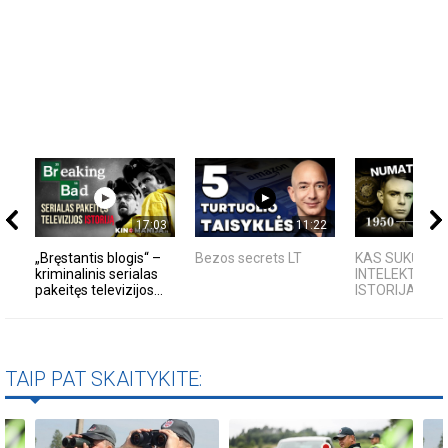
17:03
11:22
„Bręstantis blogis“ –
Bezos secrets LT
KAS SUKŪRĖ D
kriminalinis serialas
INTELEKTĄ? K
pakeitęs televizijos...
ISTORIJA IR F
TAIP PAT SKAITYKITE: