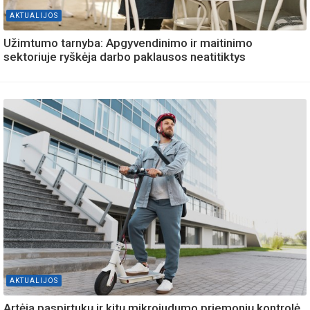
AKTUALIJOS
Užimtumo tarnyba: Apgyvendinimo ir maitinimo
sektoriuje ryškėja darbo paklausos neatitiktys
AKTUALIJOS
Artėja paspirtukų ir kitų mikrojudumo priemonių kontrolė