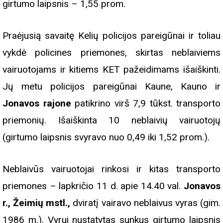
girtumo laipsnis – 1,55 prom.
Praėjusią savaitę Kelių policijos pareigūnai ir toliau
vykdė policines priemones, skirtas neblaiviems
vairuotojams ir kitiems KET pažeidimams išaiškinti.
Jų metu policijos pareigūnai Kaune, Kauno ir
Jonavos rajone
patikrino virš 7,9 tūkst. transporto
priemonių. Išaiškinta 10 neblaivių vairuotojų
(girtumo laipsnis svyravo nuo 0,49 iki 1,52 prom.).
Neblaivūs vairuotojai rinkosi ir kitas transporto
priemones – lapkričio 11 d. apie 14.40 val.
Jonavos
r., Žeimių mstl.,
dviratį vairavo neblaivus vyras (gim.
1986 m.). Vyrui nustatytas sunkus girtumo laipsnis