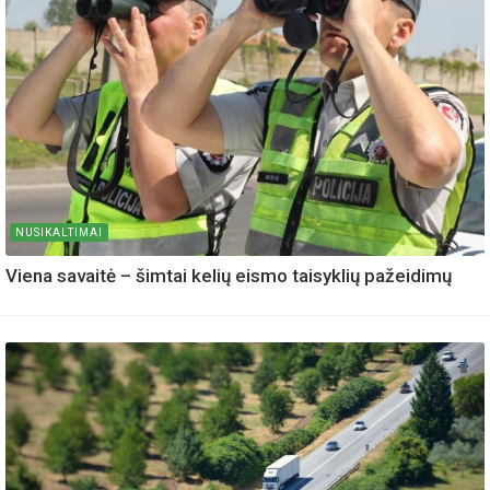
NUSIKALTIMAI
Viena savaitė – šimtai kelių eismo taisyklių pažeidimų