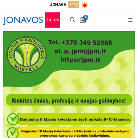
JONAVA
11°C
+