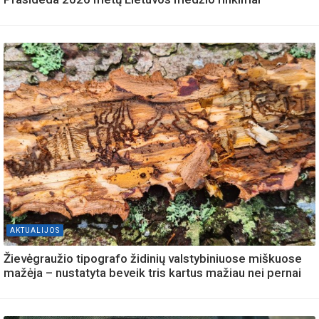
AKTUALIJOS
Žievėgraužio tipografo židinių valstybiniuose miškuose
mažėja – nustatyta beveik tris kartus mažiau nei pernai