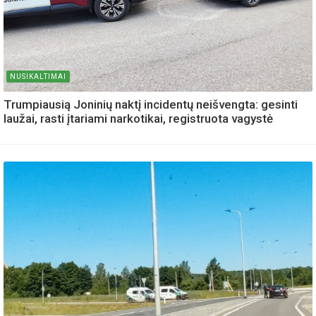
NUSIKALTIMAI
Trumpiausią Joninių naktį incidentų neišvengta: gesinti
laužai, rasti įtariami narkotikai, registruota vagystė