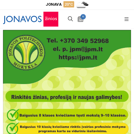
JONAVA
20°C
+