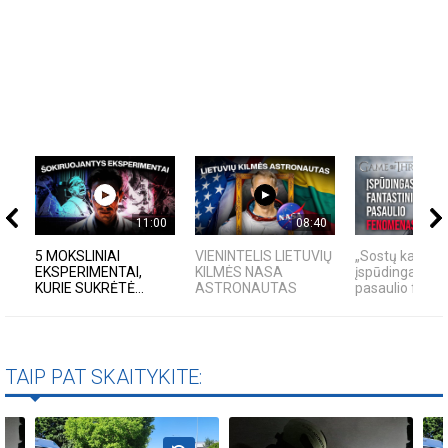
11:00
08:40
5 MOKSLINIAI
VIENINTELIS LIETUVIŲ
„Sostų karai" -
EKSPERIMENTAI,
KILMĖS NASA
įspūdingas fan
KURIE SUKRĖTĖ...
ASTRONAUTAS
pasaulio fen
TAIP PAT SKAITYKITE: