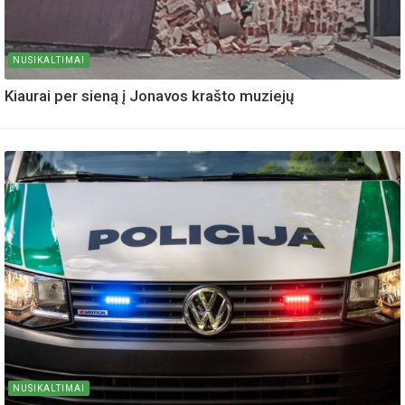
NUSIKALTIMAI
Kiaurai per sieną į Jonavos krašto muziejų
NUSIKALTIMAI