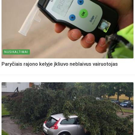
NUSIKALTIMAI
Paryčiais rajono kelyje įkliuvo neblaivus vairuotojas