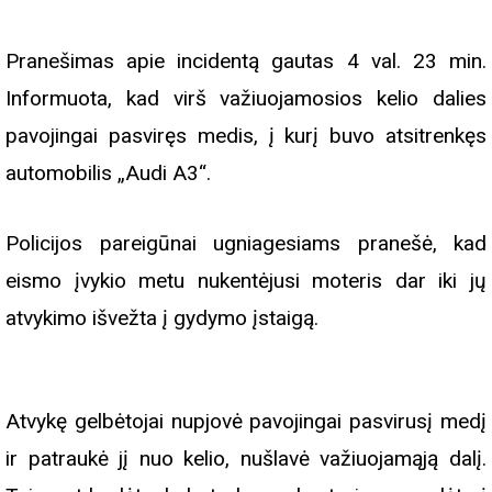
Pranešimas apie incidentą gautas 4 val. 23 min.
Informuota, kad virš važiuojamosios kelio dalies
pavojingai pasviręs medis, į kurį buvo atsitrenkęs
automobilis „Audi A3“.
Policijos pareigūnai ugniagesiams pranešė, kad
eismo įvykio metu nukentėjusi moteris dar iki jų
atvykimo išvežta į gydymo įstaigą.
Atvykę gelbėtojai nupjovė pavojingai pasvirusį medį
ir patraukė jį nuo kelio, nušlavė važiuojamąją dalį.