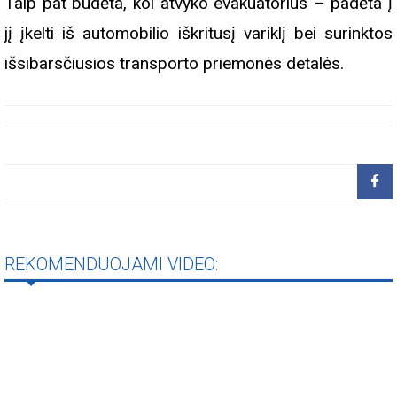
Taip pat budėta, kol atvyko evakuatorius – padėta į
jį įkelti iš automobilio iškritusį variklį bei surinktos
išsibarsčiusios transporto priemonės detalės.
REKOMENDUOJAMI VIDEO: