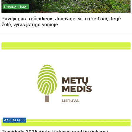
NUSIKALTIMAI
Pavojingas trečiadienis Jonavoje: virto medžiai, degė
žolė, vyras įstrigo vonioje
AKTUALIJOS
Prasideda 2026 metų Lietuvos medžio rinkimai