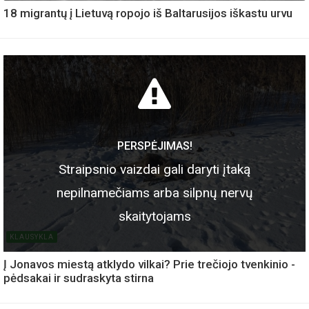
18 migrantų į Lietuvą ropojo iš Baltarusijos iškastu urvu
PERSPĖJIMAS!
Straipsnio vaizdai gali daryti įtaką
nepilnamečiams arba silpnų nervų
skaitytojams
KLAUSYKLA
Į Jonavos miestą atklydo vilkai? Prie trečiojo tvenkinio -
pėdsakai ir sudraskyta stirna