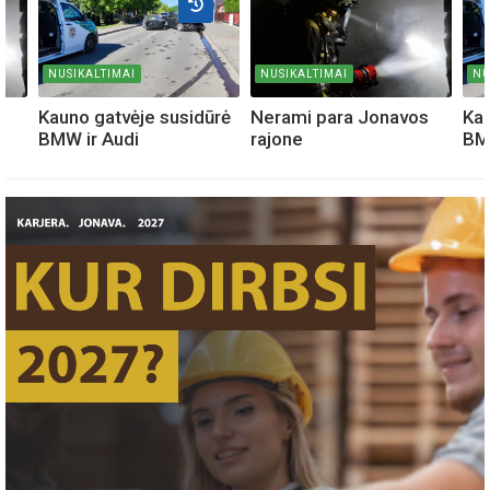
NUSIKALTIMAI
NUSIKALTIMAI
NU
s
Kauno gatvėje susidūrė
Nerami para Jonavos
Kau
BMW ir Audi
rajone
BM