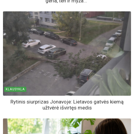
geria, ten ir myža...“
KLAUSYKLA
Rytinis siurprizas Jonavoje: Lietavos gatvės kiemą
užtvėrė išvirtęs medis