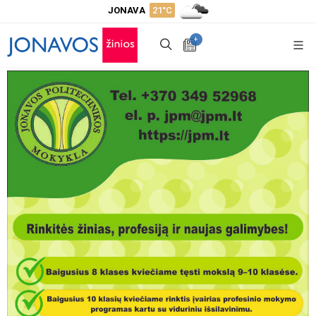
JONAVA
21°C
+