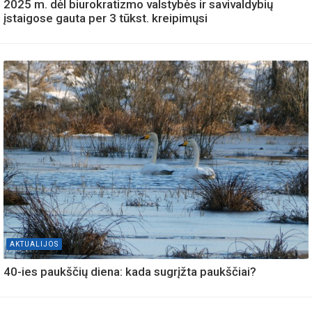
2025 m. dėl biurokratizmo valstybės ir savivaldybių
įstaigose gauta per 3 tūkst. kreipimųsi
AKTUALIJOS
40-ies paukščių diena: kada sugrįžta paukščiai?