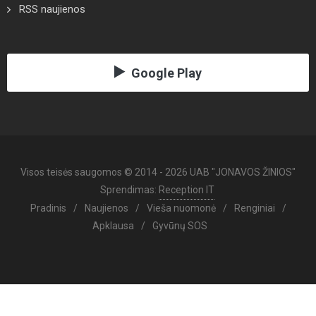
RSS naujienos
Google Play
Visos teisės saugomos © 2014 - 2026 UAB "JONAVOS ŽINIOS"
Sprendimas:
Reception IT
Pradinis
/
Naujienos
/
Vieša nuomonė
/
Renginiai
/
Apklausa
/
Gyvūnų SOS