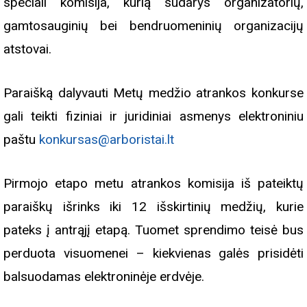
speciali komisija, kurią sudarys organizatorių,
gamtosauginių bei bendruomeninių organizacijų
atstovai.
Paraišką dalyvauti Metų medžio atrankos konkurse
gali teikti fiziniai ir juridiniai asmenys elektroniniu
paštu
konkursas@arboristai.lt
Pirmojo etapo metu atrankos komisija iš pateiktų
paraiškų išrinks iki 12 išskirtinių medžių, kurie
pateks į antrąjį etapą. Tuomet sprendimo teisė bus
perduota visuomenei – kiekvienas galės prisidėti
balsuodamas elektroninėje erdvėje.