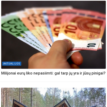
AKTUALIJOS
Milijonai eurų liko nepasiimti: gal tarp jų yra ir jūsų pinigai?