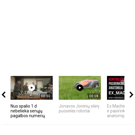
00:30
00:08
Nuo spalio 1 d
Jonavos Joninių slėnį
Ex Machina: ko
nebelieka senųjų
puoselės robotai
ir pasirinkimo
pagalbos numerių
anatomija