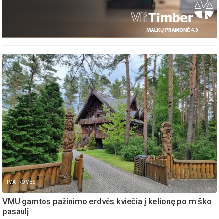
IVAIROVES
VMU gamtos pažinimo erdvės kviečia į kelionę po miško
pasaulį