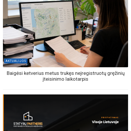
AKTUALIJOS
Baigėsi ketverius metus trukęs neįregistruotų gręžinių
įteisinimo laikotarpis