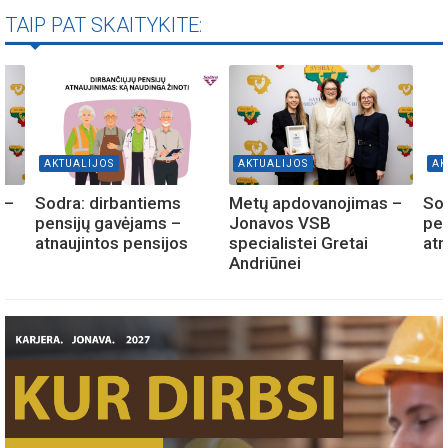
TAIP PAT SKAITYKITE:
AKTUALIJOS
AKTUALIJOS
AK
 –
Sodra: dirbantiems
Metų apdovanojimas –
Sod
pensijų gavėjams –
Jonavos VSB
pen
atnaujintos pensijos
specialistei Gretai
atn
Andriūnei