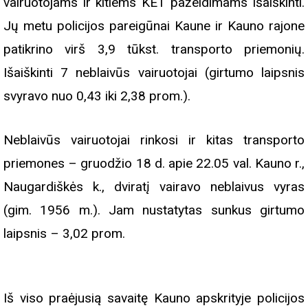
vairuotojams ir kitiems KET pažeidimams išaiškinti.
Jų metu policijos pareigūnai Kaune ir Kauno rajone
patikrino virš 3,9 tūkst. transporto priemonių.
Išaiškinti 7 neblaivūs vairuotojai (girtumo laipsnis
svyravo nuo 0,43 iki 2,38 prom.).
Neblaivūs vairuotojai rinkosi ir kitas transporto
priemones – gruodžio 18 d. apie 22.05 val. Kauno r.,
Naugardiškės k., dviratį vairavo neblaivus vyras
(gim. 1956 m.). Jam nustatytas sunkus girtumo
laipsnis – 3,02 prom.
Iš viso praėjusią savaitę Kauno apskrityje policijos