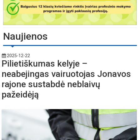
Naujienos
2025-12-22
Pilietiškumas kelyje –
neabejingas vairuotojas Jonavos
rajone sustabdė neblaivų
pažeidėją