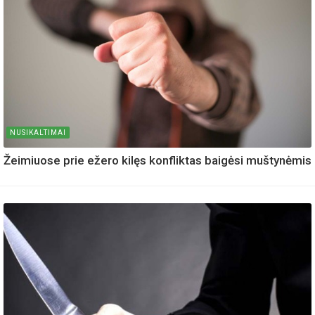
NUSIKALTIMAI
Žeimiuose prie ežero kilęs konfliktas baigėsi muštynėmis