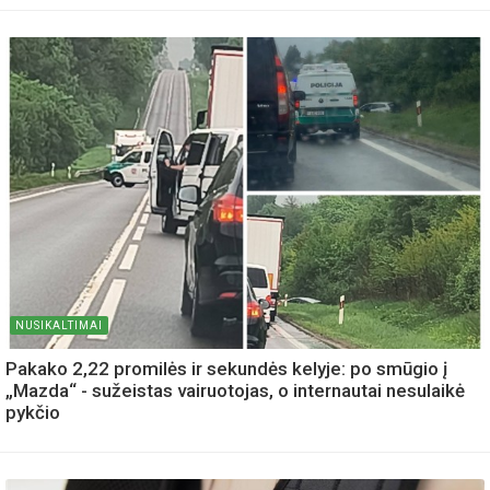
NUSIKALTIMAI
Pakako 2,22 promilės ir sekundės kelyje: po smūgio į
„Mazda“ - sužeistas vairuotojas, o internautai nesulaikė
pykčio