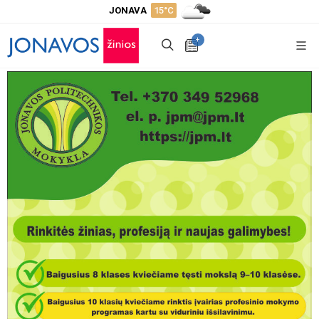
JONAVA
15°C
+