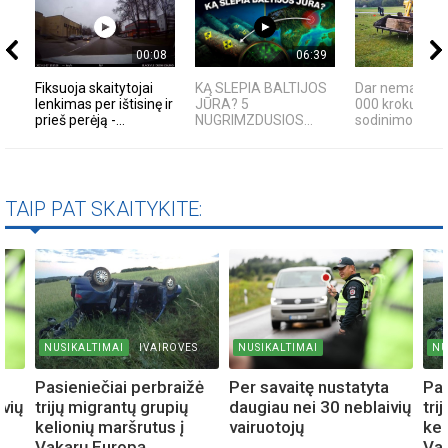
00:08
06:39
Fiksuoja skaitytojai
KĄ SLEPIA BALTIJOS
Dar nematytas
lenkimas per ištisinę ir
JŪRA? 5
000 krokų svog
prieš perėją -...
NUGRIMZDUSIOS...
sodinimo būda
TAIP PAT SKAITYKITE:
NUSIKALTIMAI
IVAIROVES
NUSIKALTIMAI
NU
a
Pasieniečiai perbraižė
Per savaitę nustatyta
Pas
ivių
trijų migrantų grupių
daugiau nei 30 neblaivių
tri
kelionių maršrutus į
vairuotojų
kel
Vakarų Europą
Va