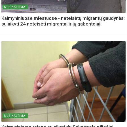
NUSIKALTIMAI
Kaimyniniuose miestuose - neteisėtų migrantų gaudynės:
sulaikyti 24 neteisėti migrantai ir jų gabentojai
NUSIKALTIMAI
Kaimyniniame rajone sulaikyti du Sakartvelo piliečiai,