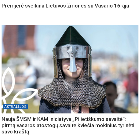
Premjerė sveikina Lietuvos žmones su Vasario 16-ąja
AKTUALIJOS
Nauja ŠMSM ir KAM iniciatyva „Pilietiškumo savaitė“:
pirmą vasaros atostogų savaitę kviečia mokinius tyrinėti
savo kraštą