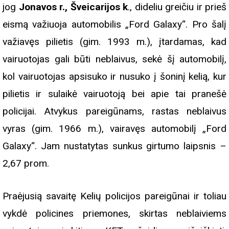
jog
Jonavos r., Šveicarijos k
., dideliu greičiu ir prieš
eismą važiuoja automobilis „Ford Galaxy“. Pro šalį
važiavęs pilietis (gim. 1993 m.), įtardamas, kad
vairuotojas gali būti neblaivus, sekė šį automobilį,
kol vairuotojas apsisuko ir nusuko į šoninį kelią, kur
pilietis ir sulaikė vairuotoją bei apie tai pranešė
policijai. Atvykus pareigūnams, rastas neblaivus
vyras (gim. 1966 m.), vairavęs automobilį „Ford
Galaxy“. Jam nustatytas sunkus girtumo laipsnis –
2,67 prom.
Praėjusią savaitę Kelių policijos pareigūnai ir toliau
vykdė policines priemones, skirtas neblaiviems