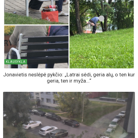
KLAUSYKLA
Jonavietis neslėpė pykčio: „Latrai sėdi, geria alų, o ten kur
geria, ten ir myža...“