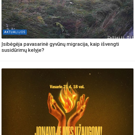
AKTUALIJOS
Įsibėgėja pavasarinė gyvūnų migracija, kaip išvengti
susidūrimų kelyje?