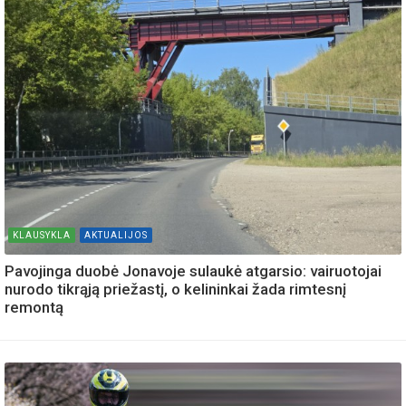
KLAUSYKLA
AKTUALIJOS
Pavojinga duobė Jonavoje sulaukė atgarsio: vairuotojai
nurodo tikrąją priežastį, o kelininkai žada rimtesnį
remontą