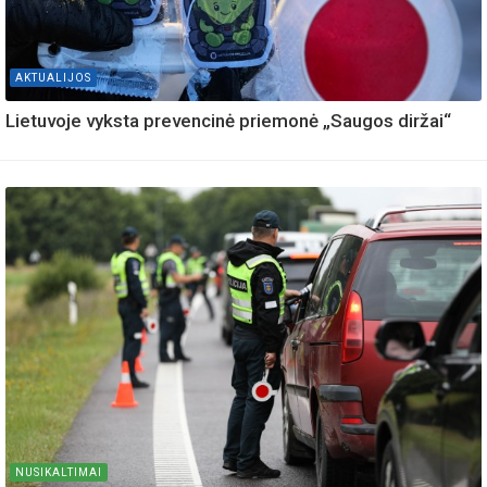
AKTUALIJOS
Lietuvoje vyksta prevencinė priemonė „Saugos diržai“
NUSIKALTIMAI