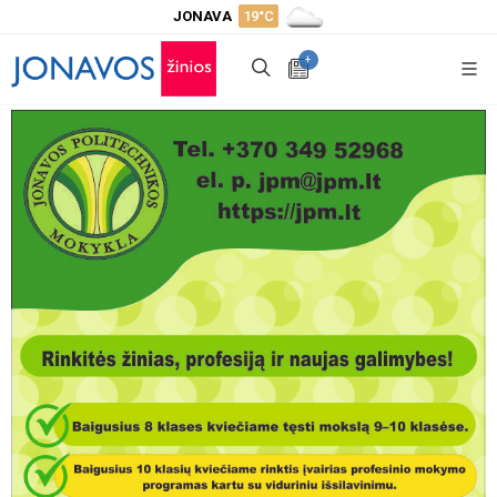
JONAVA
19°C
+