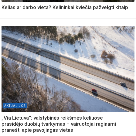
Kelias ar darbo vieta? Kelininkai kviečia pažvelgti kitaip
AKTUALIJOS
„Via Lietuva“: valstybinės reikšmės keliuose
prasidėjo duobių tvarkymas – vairuotojai raginami
pranešti apie pavojingas vietas