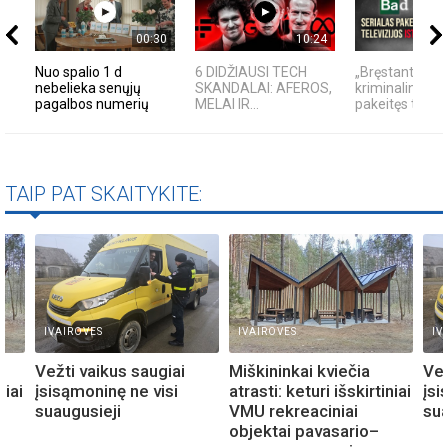
00:30
10:24
Nuo spalio 1 d
6 DIDŽIAUSI TECH
„Bręstantis blo
nebelieka senųjų
SKANDALAI: AFEROS,
kriminalinis se
pagalbos numerių
MELAI IR...
pakeitęs televiz
TAIP PAT SKAITYKITE:
IVAIROVES
IVAIROVES
IV
Vežti vaikus saugiai
Miškininkai kviečia
Vež
niai
įsisąmoninę ne visi
atrasti: keturi išskirtiniai
įsi
suaugusieji
VMU rekreaciniai
sua
objektai pavasario–