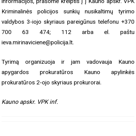
informacijos, prašome kreiptis į į Kauno apskr. VPK
Kriminalinės policijos sunkių nusikaltimų tyrimo
valdybos 3-iojo skyriaus pareigūnus telefonu +370
700 63 474; 112 arba el. paštu
ieva.mirinaviciene@policija.lt.
Tyrimą organizuoja ir jam vadovauja Kauno
apygardos prokuratūros Kauno apylinkės
prokuratūros 2-ojo skyriaus prokurorai.
Kauno apskr. VPK inf.