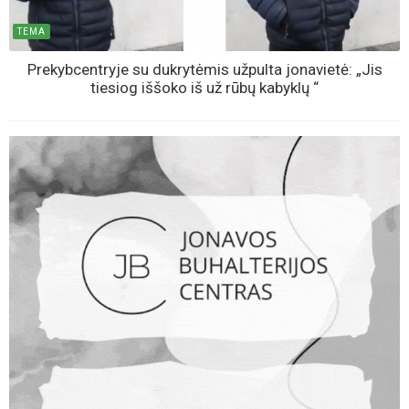
TEMA
Prekybcentryje su dukrytėmis užpulta jonavietė: „Jis
tiesiog iššoko iš už rūbų kabyklų “