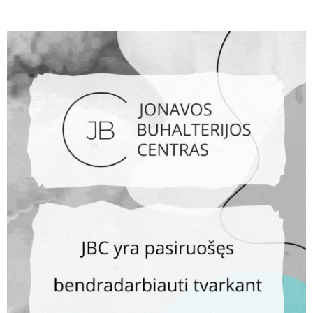
SPORTAS
Jonavos bėgimo taurės II etapas Ragožiuose – iššūkiai
trasoje ir vaivorykštė finiše
AKTUALIJOS
Atsiėmėte II pakopos lėšas? „Regitros“ atstovas pataria,
ką svarbu žinoti perkant automobilį
AKTUALIJOS
Mindaugas Sinkevičius patvirtintas Ministru Pirmininku
AKTUALIJOS
NŽT paaiškina, kada ir kaip paimama žemė visuomenės
poreikiams
AKTUALIJOS
Apdovanotas Kūrybinio rašymo konkurso „KEĨSTI arba
gyvenimas po mūsų“ laureatas