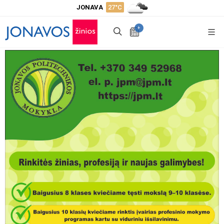
JONAVA
27°C
+