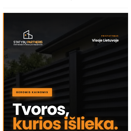
AKTUALIJOS
Baigėsi ketverius metus trukęs neįregistruotų gręžinių
įteisinimo laikotarpis
KLAUSYKLA
Rytinis siurprizas Jonavoje: Lietavos gatvės kiemą