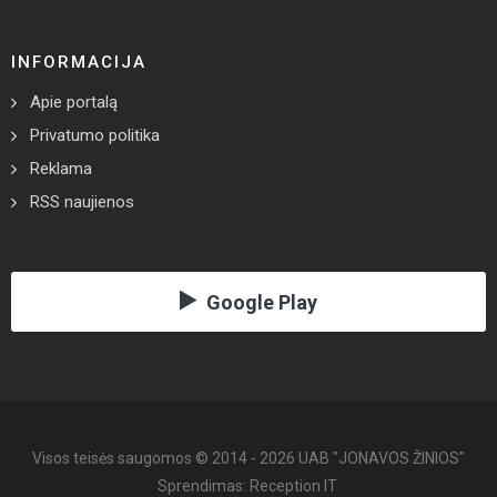
Telefonas: +370 670 867 09
El. paštas: redakcija@jonavoszinios.lt
RUBRIKOS
AKTUALIJOS
SAVIVALDYBĖ
SPORTAS
APKLAUSOS
NUSIKALTIMAI IR NELAIMĖS
SVEIKATA IR GROŽIS
KLAUSYKLA
TEMA
INTERVIU
NUOMONĖS
RENGINIAI
VIDEO REPORTAŽAI