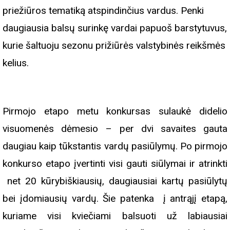
priežiūros tematiką atspindinčius vardus. Penki
daugiausia balsų surinkę vardai papuoš barstytuvus,
kurie šaltuoju sezonu prižiūrės valstybinės reikšmės
kelius.
Pirmojo etapo metu konkursas sulaukė didelio
visuomenės dėmesio – per dvi savaites gauta
daugiau kaip tūkstantis vardų pasiūlymų. Po pirmojo
konkurso etapo įvertinti visi gauti siūlymai ir atrinkti
net 20 kūrybiškiausių, daugiausiai kartų pasiūlytų
bei įdomiausių vardų. Šie patenka į antrąjį etapą,
kuriame visi kviečiami balsuoti už labiausiai