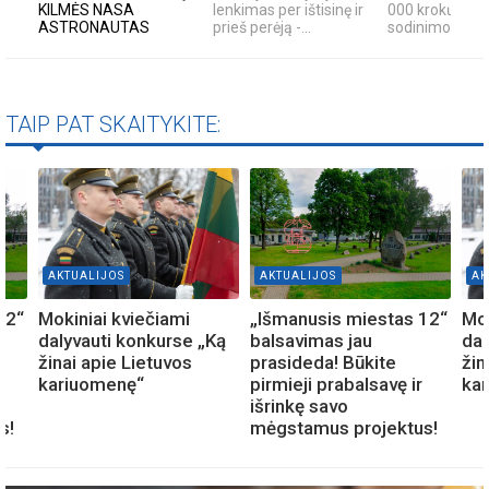
KILMĖS NASA
lenkimas per ištisinę ir
000 krokų svog
ASTRONAUTAS
prieš perėją -...
sodinimo būda
TAIP PAT SKAITYKITE:
AKTUALIJOS
AKTUALIJOS
AK
12“
Mokiniai kviečiami
„Išmanusis miestas 12“
Mok
dalyvauti konkurse „Ką
balsavimas jau
dal
žinai apie Lietuvos
prasideda! Būkite
žin
kariuomenę“
pirmieji prabalsavę ir
ka
išrinkę savo
s!
mėgstamus projektus!