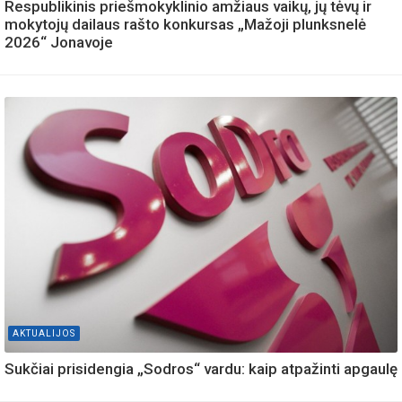
Respublikinis priešmokyklinio amžiaus vaikų, jų tėvų ir
mokytojų dailaus rašto konkursas „Mažoji plunksnelė
2026“ Jonavoje
AKTUALIJOS
Sukčiai prisidengia „Sodros“ vardu: kaip atpažinti apgaulę