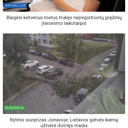
KLAUSYKLA
Jonavietis neslėpė pykčio: „Latrai sėdi, geria alų, o ten kur
geria, ten ir myža...“