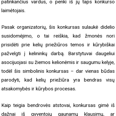
patinkančius vardus, o penki iš jų taps konkurso
laimėtojais.
Pasak organizatorių, šis konkursas sulaukė didelio
susidomėjimo, o tai reiškia, kad žmonės nori
prisidėti prie kelių priežiūros temos ir kūrybiškai
pažvelgti į kelininkų darbą. Barstytuvai daugeliui
asocijuojasi su žiemos kelionėmis ir saugumu kelyje,
todėl šis simbolinis konkursas – dar vienas būdas
parodyti, kad kelių priežiūra yra bendras visų
atsakomybės ir kūrybos procesas.
Kaip teigia bendrovės atstovai, konkursas gimė iš
dažnai iš gyventojų gaunamų klausimų, ar