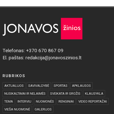
Jubiliejinė vasara ,,Knygų terasoje"