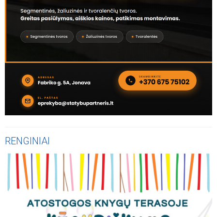
užtvėrė išvirtęs medis