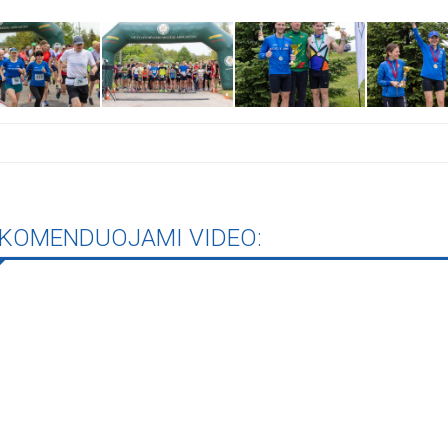
iame aplankyti parodą
Nusišypsok mums,
ešpatie“. Legendinio
pektaklio kelionė“
KOMENDUOJAMI VIDEO: