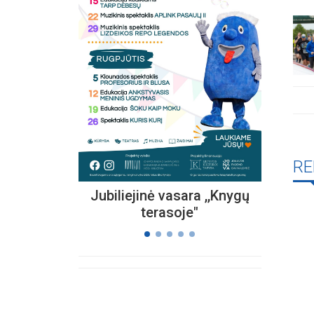
Kvieč
„
Vi
s
RE
Jubiliejinė vasara ,,Knygų
terasoje"