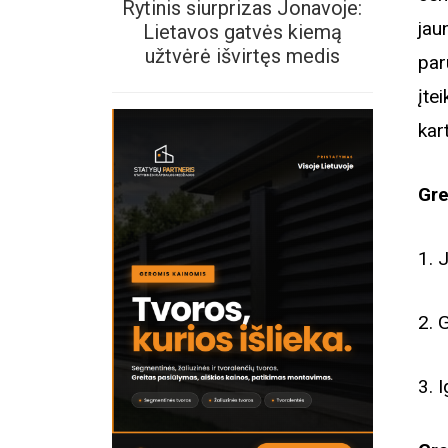
Rytinis siurprizas Jonavoje:
jau
Lietavos gatvės kiemą
užtvėrė išvirtęs medis
par
įte
kar
Gre
1. 
2. 
3. 