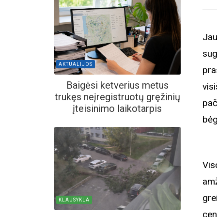
Jau
sug
AKTUALIJOS
pra
Baigėsi ketverius metus
vis
trukęs neįregistruotų gręžinių
pač
įteisinimo laikotarpis
bėg
Vis
amž
gre
KLAUSYKLA
cen