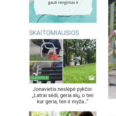
SKAITOMIAUSIOS
KLAUSYKLA
Jonavietis neslėpė pykčio:
„Latrai sėdi, geria alų, o ten
kur geria, ten ir myža...“