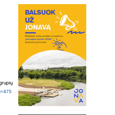
pių
ce=475
inius