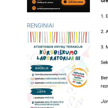
Gre
1. 
RENGINIAI
2. 
3. 
Sek
B
rez
Jon