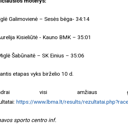
ičiausios moterys:
Eglė Galimovienė – Sesės bėga- 34:14
Aurelija Kisieliūtė - Kauno BMK – 35:01
Miglė Šabūnaitė – SK Einius – 35:06
antis etapas vyks birželio 10 d.
endrai visi amžiaus gru
ultatai:
https://www.lbma.lt/results/rezultatai.php?ra
Biblioteka kviečia į reng
avos sporto centro inf.
rugpjūčio mėnesį