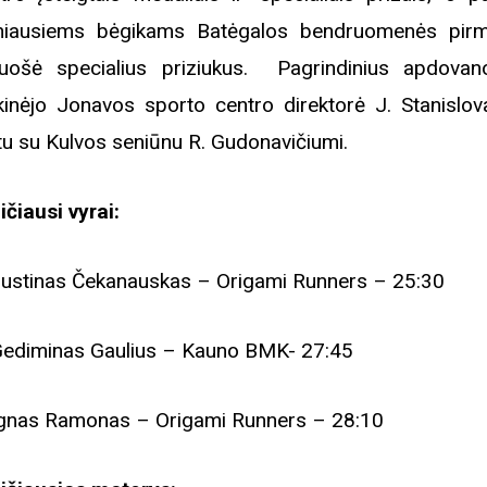
niausiems bėgikams Batėgalos bendruomenės pirm
uošė specialius priziukus. Pagrindinius apdovan
ikinėjo Jonavos sporto centro direktorė J. Stanislova
tu su Kulvos seniūnu R. Gudonavičiumi.
ičiausi vyrai:
Justinas Čekanauskas – Origami Runners – 25:30
Gediminas Gaulius – Kauno BMK- 27:45
Ignas Ramonas – Origami Runners – 28:10