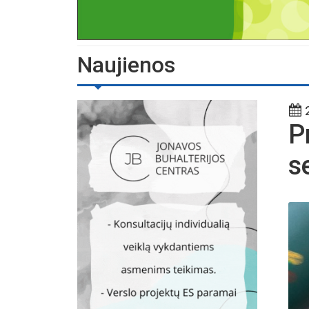
Naujienos
2
P
s