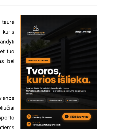
 taurė
 kuris
andyti
et tuo
as bei
vienos
iučiai
sporto
atiems