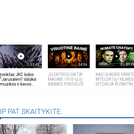
03:42
04:06
07:1
Įveiktas JKC šokio
„ELEKTROS DIETA“:
KAS SUKŪRĖ DIRBTI
"Jarusalem" iššūkis
MASINĖ 1910-ŲJŲ
INTELEKTĄ? KILMĖS
muzikos ir kavos...
BAIMĖS PSICHOZĖ
ISTORIJA IR FAKTAI
IP PAT SKAITYKITE: