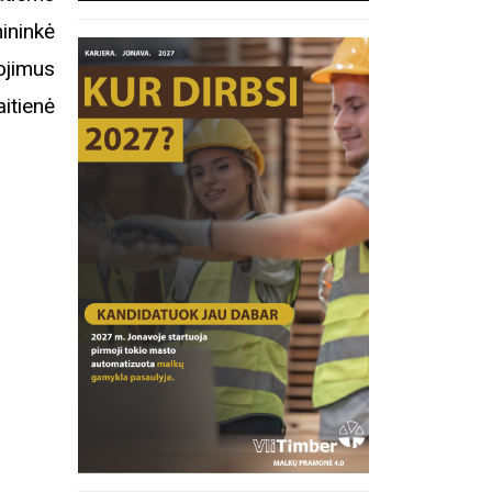
ininkė
ojimus
itienė