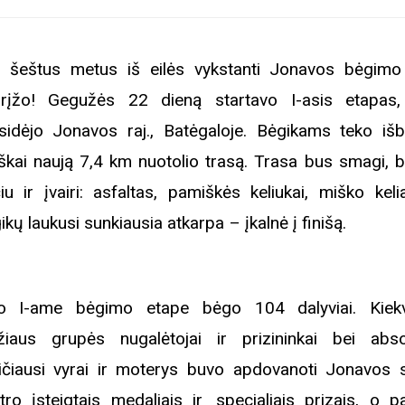
 šeštus metus iš eilės vykstanti Jonavos bėgimo
rįžo! Gegužės 22 dieną startavo I-asis etapas,
sidėjo Jonavos raj., Batėgaloje. Bėgikams teko išb
iškai naują 7,4 km nuotolio trasą. Trasa bus smagi, b
iu ir įvairi: asfaltas, pamiškės keliukai, miško keli
ikų laukusi sunkiausia atkarpa – įkalnė į finišą.
o I-ame bėgimo etape bėgo 104 dalyviai. Kiek
iaus grupės nugalėtojai ir prizininkai bei absol
ičiausi vyrai ir moterys buvo apdovanoti Jonavos 
tro įsteigtais medaliais ir specialiais prizais, o p