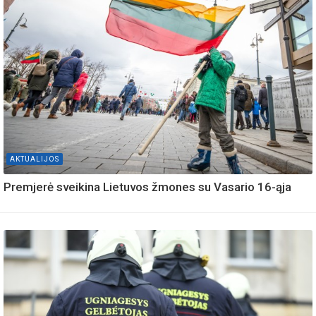
AKTUALIJOS
Premjerė sveikina Lietuvos žmones su Vasario 16-ąja