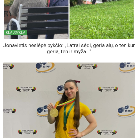
KLAUSYKLA
Jonavietis neslėpė pykčio: „Latrai sėdi, geria alų, o ten kur
geria, ten ir myža...“