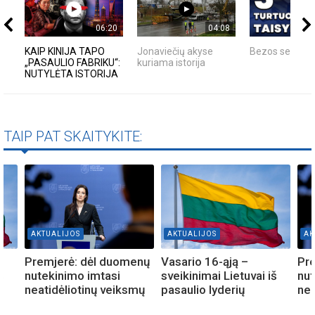
06:20
04:08
KAIP KINIJA TAPO
Jonaviečių akyse
Bezos secrets
„PASAULIO FABRIKU“:
kuriama istorija
NUTYLĖTA ISTORIJA
TAIP PAT SKAITYKITE:
AKTUALIJOS
AKTUALIJOS
AK
Premjerė: dėl duomenų
Vasario 16-ąją –
Pr
š
nutekinimo imtasi
sveikinimai Lietuvai iš
nut
neatidėliotinų veiksmų
pasaulio lyderių
nea