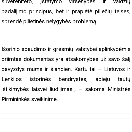
suvereniteto, įstatymo viršenybės ir valdžių
padalijimo principus, bet ir praplėtė piliečių teises,
sprendė pilietinės nelygybės problemą.
Išorinio spaudimo ir grėsmių valstybei aplinkybėmis
priimtas dokumentas yra atsakomybės už savo šalį
pavyzdys mums ir šiandien. Kartu tai – Lietuvos ir
Lenkijos istorinės bendrystės, abiejų tautų
ištikimybės laisvei liudijimas“, – sakoma Ministrės
Pirmininkės sveikinime.