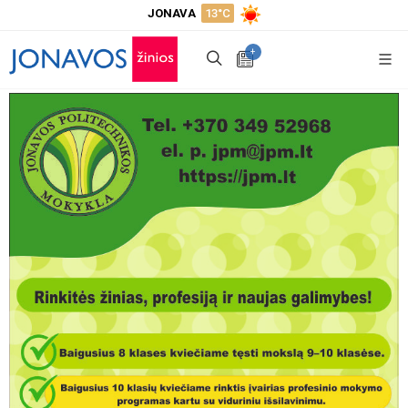
JONAVA
13°C
+