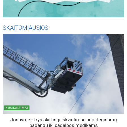
SKAITOMIAUSIOS
NUSIKALTIMAI
Jonavoje - trys skirtingi iškvietimai: nuo deginamų
padangų iki pagalbos medikams