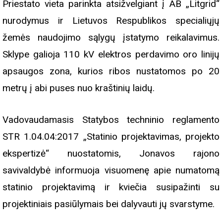
Priestato vieta parinkta atsižvelgiant į AB „Litgrid“
nurodymus ir Lietuvos Respublikos specialiųjų
žemės naudojimo sąlygų įstatymo reikalavimus.
Sklype galioja 110 kV elektros perdavimo oro linijų
apsaugos zona, kurios ribos nustatomos po 20
metrų į abi puses nuo kraštinių laidų.
Vadovaudamasis Statybos techninio reglamento
STR 1.04.04:2017 „Statinio projektavimas, projekto
ekspertizė“ nuostatomis, Jonavos rajono
savivaldybė informuoja visuomenę apie numatomą
statinio projektavimą ir kviečia susipažinti su
projektiniais pasiūlymais bei dalyvauti jų svarstyme.