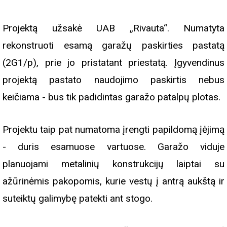
Projektą užsakė UAB „Rivauta“. Numatyta
rekonstruoti esamą garažų paskirties pastatą
(2G1/p), prie jo pristatant priestatą. Įgyvendinus
projektą pastato naudojimo paskirtis nebus
keičiama - bus tik padidintas garažo patalpų plotas.
Projektu taip pat numatoma įrengti papildomą įėjimą
- duris esamuose vartuose. Garažo viduje
planuojami metalinių konstrukcijų laiptai su
ažūrinėmis pakopomis, kurie vestų į antrą aukštą ir
suteiktų galimybę patekti ant stogo.