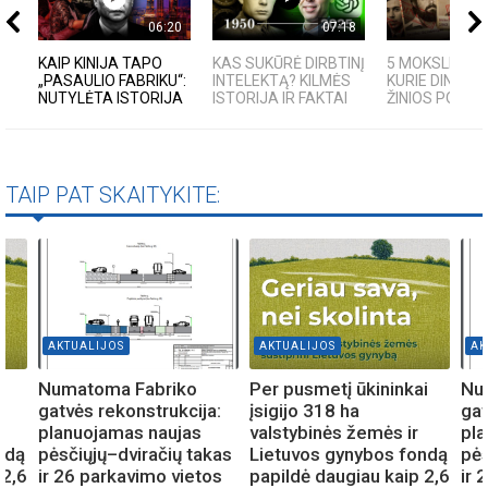
06:20
07:18
KAIP KINIJA TAPO
KAS SUKŪRĖ DIRBTINĮ
5 MOKSLININKA
„PASAULIO FABRIKU“:
INTELEKTĄ? KILMĖS
KURIE DINGO B
NUTYLĖTA ISTORIJA
ISTORIJA IR FAKTAI
ŽINIOS PO SAVO
TAIP PAT SKAITYKITE:
AKTUALIJOS
AKTUALIJOS
AK
i
Numatoma Fabriko
Per pusmetį ūkininkai
Nu
gatvės rekonstrukcija:
įsigijo 318 ha
gat
planuojamas naujas
valstybinės žemės ir
pla
ndą
pėsčiųjų–dviračių takas
Lietuvos gynybos fondą
pės
 2,6
ir 26 parkavimo vietos
papildė daugiau kaip 2,6
ir 