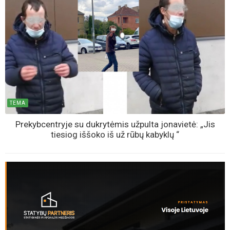
TEMA
Prekybcentryje su dukrytėmis užpulta jonavietė: „Jis
tiesiog iššoko iš už rūbų kabyklų “