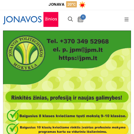
JONAVA
20°C
+