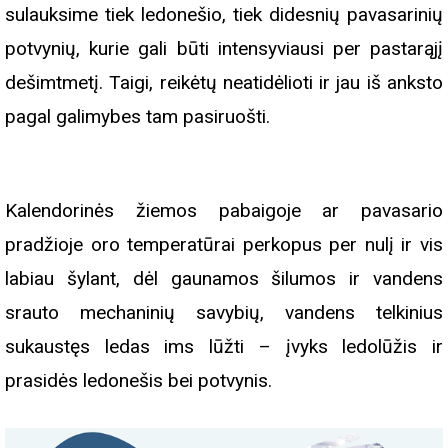
sulauksime tiek ledonešio, tiek didesnių pavasarinių
potvynių, kurie gali būti intensyviausi per pastarąjį
dešimtmetį. Taigi, reikėtų neatidėlioti ir jau iš anksto
pagal galimybes tam pasiruošti.
Kalendorinės žiemos pabaigoje ar pavasario
pradžioje oro temperatūrai perkopus per nulį ir vis
labiau šylant, dėl gaunamos šilumos ir vandens
srauto mechaninių savybių, vandens telkinius
sukaustęs ledas ims lūžti – įvyks ledolūžis ir
prasidės ledonešis bei potvynis.