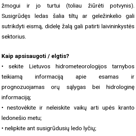
žmogui ir jo turtui (toliau žiūrėti potvynis).
Susigrūdęs ledas šalia tiltų ar geležinkelio gali
sutrikdyti eismą, didelę žalą gali patirti laivininkystės
sektorius.
Kaip apsisaugoti / elgtis?
• sekite Lietuvos hidrometeorologijos tarnybos
teikiamą informaciją apie esamas ir
prognozuojamas orų sąlygas bei hidrologinę
informaciją;
• nestovėkite ir neleiskite vaikų arti upės kranto
ledonešio metu;
• nelipkite ant susigrūdusių ledo lyčių;