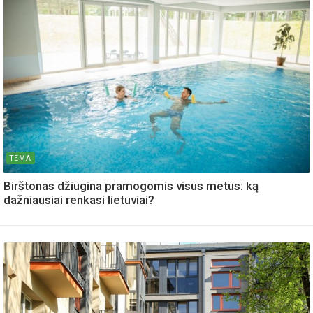
TEMA
Birštonas džiugina pramogomis visus metus: ką
dažniausiai renkasi lietuviai?