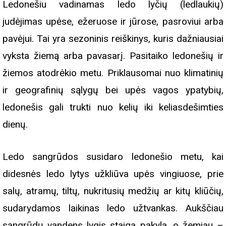
Ledonešiu vadinamas ledo lyčių (ledlaukių)
judėjimas upėse, ežeruose ir jūrose, pasroviui arba
pavėjui. Tai yra sezoninis reiškinys, kuris dažniausiai
vyksta žiemą arba pavasarį. Pasitaiko ledonešių ir
žiemos atodrėkio metu. Priklausomai nuo klimatinių
ir geografinių sąlygų bei upės vagos ypatybių,
ledonešis gali trukti nuo kelių iki keliasdešimties
dienų.
Ledo sangrūdos susidaro ledonešio metu, kai
didesnės ledo lytys užkliūva upės vingiuose, prie
salų, atramų, tiltų, nukritusių medžių ar kitų kliūčių,
sudarydamos laikinas ledo užtvankas. Aukščiau
sangrūdų vandens lygis staiga pakyla, o žemiau –