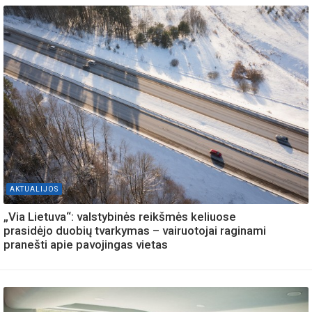
AKTUALIJOS
„Via Lietuva“: valstybinės reikšmės keliuose
prasidėjo duobių tvarkymas – vairuotojai raginami
pranešti apie pavojingas vietas