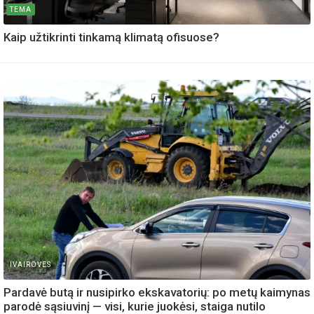
TEMA
Kaip užtikrinti tinkamą klimatą ofisuose?
IVAIROVES
Pardavė butą ir nusipirko ekskavatorių: po metų kaimynas
parodė sąsiuvinį — visi, kurie juokėsi, staiga nutilo