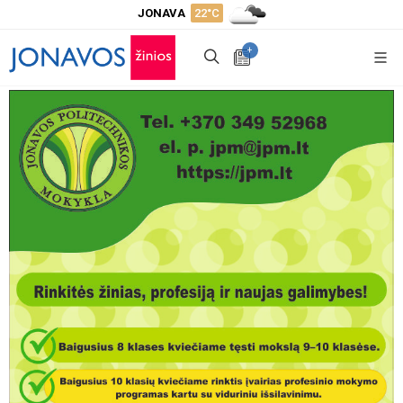
JONAVA
22°C
+