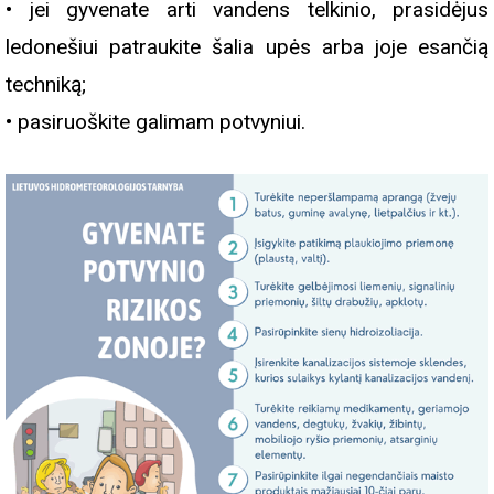
• jei gyvenate arti vandens telkinio, prasidėjus
ledonešiui patraukite šalia upės arba joje esančią
techniką;
• pasiruoškite galimam potvyniui.