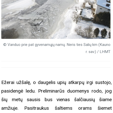
© Vanduo prie pat gyvenamųjų namų. Neris ties Salių km (Kauno
r. sav.) / LHMT
Ežerai užšalę, o daugelis upių atkarpų irgi sustojo,
pasidengė ledu. Preliminarūs duomenys rodo, jog
šių metų sausis bus vienas šalčiausių šiame
amžiuje. Pasitraukus šaltiems orams šiemet