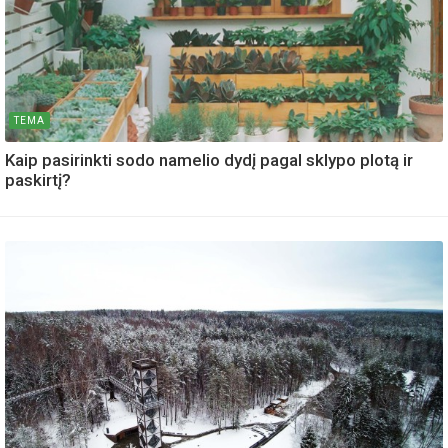
TEMA
Kaip pasirinkti sodo namelio dydį pagal sklypo plotą ir
paskirtį?