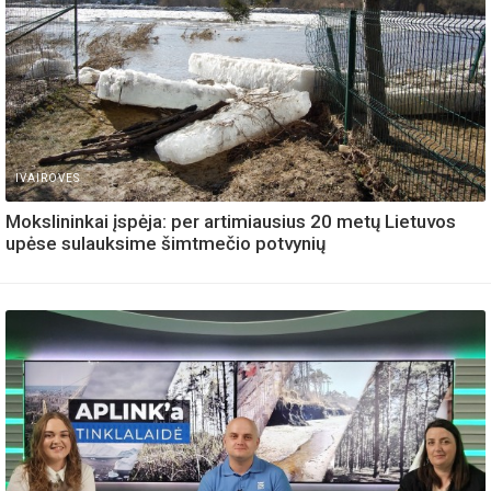
IVAIROVES
Mokslininkai įspėja: per artimiausius 20 metų Lietuvos
upėse sulauksime šimtmečio potvynių