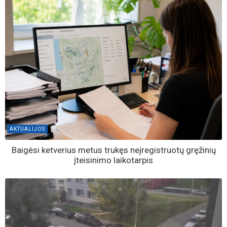
AKTUALIJOS
Baigėsi ketverius metus trukęs neįregistruotų gręžinių
įteisinimo laikotarpis