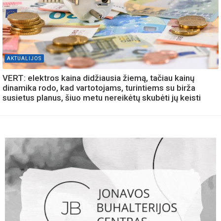
AKTUALIJOS
VERT: elektros kaina didžiausia žiemą, tačiau kainų
dinamika rodo, kad vartotojams, turintiems su birža
susietus planus, šiuo metu nereikėtų skubėti jų keisti