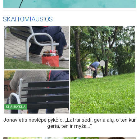
SKAITOMIAUSIOS
KLAUSYKLA
Jonavietis neslėpė pykčio: „Latrai sėdi, geria alų, o ten kur
geria, ten ir myža...“