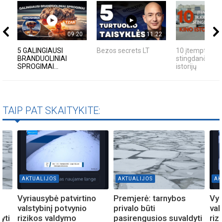
09:20
11:22
5 GALINGIAUSI
Bezos secrets LT
10 įtemptų, kr
BRANDUOLINIAI
stingdančių ki
SPROGIMAI...
istorijų
TAIP PAT SKAITYKITE:
AKTUALIJOS
AKTUALIJOS
AK
Vyriausybė patvirtino
Premjerė: tarnybos
Vyr
valstybinį potvynio
privalo būti
val
yti
rizikos valdymo
pasirengusios suvaldyti
riz