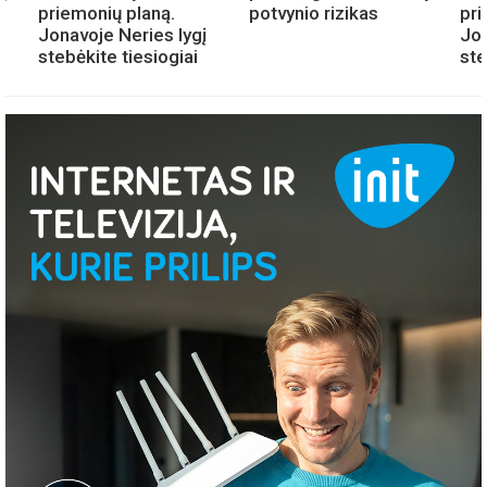
priemonių planą.
potvynio rizikas
pri
Jonavoje Neries lygį
Jon
stebėkite tiesiogiai
ste