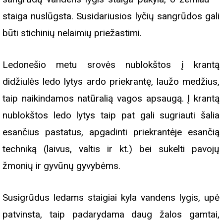
staiga nuslūgsta. Susidariusios lyčių sangrūdos gali
būti stichinių nelaimių priežastimi.
Ledonešio metu srovės nublokštos į krantą
didžiulės ledo lytys ardo priekrantę, laužo medžius,
taip naikindamos natūralią vagos apsaugą. Į krantą
nublokštos ledo lytys taip pat gali sugriauti šalia
esančius pastatus, apgadinti priekrantėje esančią
techniką (laivus, valtis ir kt.) bei sukelti pavojų
žmonių ir gyvūnų gyvybėms.
Susigrūdus ledams staigiai kyla vandens lygis, upė
patvinsta, taip padarydama daug žalos gamtai,