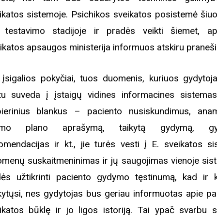
ikatos sistemoje. Psichikos sveikatos posistemė šiu
 testavimo stadijoje ir pradės veikti šiemet, ap
ikatos apsaugos ministerija informuos atskiru praneš
 įsigalios pokyčiai, tuos duomenis, kuriuos gydytoja
u suveda į įstaigų vidines informacines sistema
ierinius blankus – paciento nusiskundimus, ana
rimo plano aprašymą, taikytą gydymą, g
omendacijas ir kt., jie turės vesti į E. sveikatos si
menų suskaitmeninimas ir jų saugojimas vienoje sis
ės užtikrinti paciento gydymo tęstinumą, kad ir k
kytųsi, nes gydytojas bus geriau informuotas apie pa
ikatos būklę ir jo ligos istoriją. Tai ypač svarbu sk