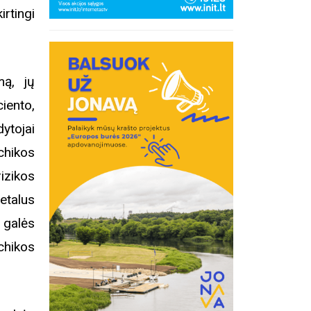
irtingi
mą, jų
iento,
dytojai
chikos
izikos
etalus
galės
chikos
inius