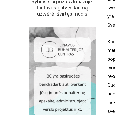
Rytinis siurprizas Jonavoje:
Lietavos gatvės kiemą
sve
užtvėrė išvirtęs medis
yra
Sve
Kai
met
pop
ty
rek
Duo
pad
lan
sve