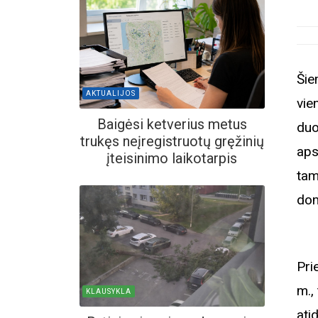
Šie
AKTUALIJOS
vie
Baigėsi ketverius metus
duo
trukęs neįregistruotų gręžinių
aps
įteisinimo laikotarpis
tam
dom
Pri
m.,
KLAUSYKLA
ati