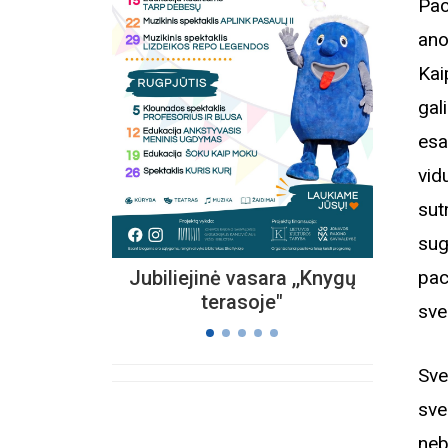
Pac
ano
Kvieč
Kai
„
gal
Vi
s
esa
vid
sut
sug
Jubiliejinė vasara ,,Knygų
pac
terasoje"
sve
Sve
sve
neb