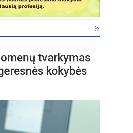
duomenų tvarkymas
k geresnės kokybės