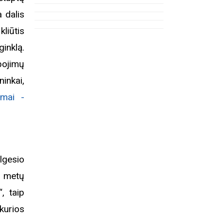
 dalis
liūtis
ginklą.
bojimų
inkai,
imai -
lgesio
ą metų
, taip
urios