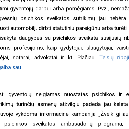
ūtimi gyventojų darbui arba pomėgiams. Pvz., nemaža
gvesnių psichikos sveikatos sutrikimų jau nebėra k
ruoti automobilį, dirbti statutiniu pareigūnu arba turėti 
isakyta daugybės su psichikos sveikata susijusių ri
ioms profesijoms, kaip gydytojai, slaugytojai, vaistin
sėjai, notarai, advokatai ir kt. Plačiau:
Teisių riboj
alba sau
sti gyventojų neigiamas nuostatas psichikos ir e
rikimų turinčių asmenų atžvilgiu padeda jau kelet
tuvoje vykdoma informacinė kampanija „Žvelk giliau“
 psichikos sveikatos ambasadorių programa, k