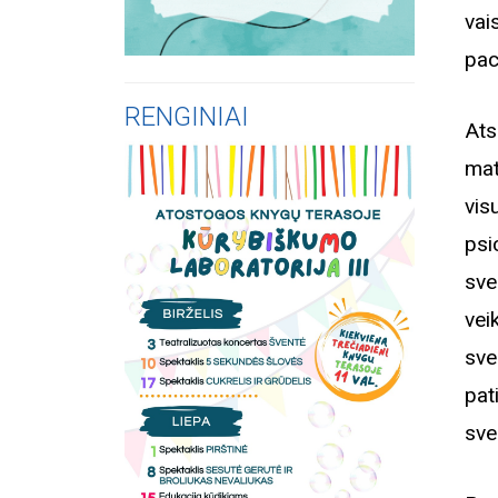
vai
pac
RENGINIAI
Ats
mat
vis
psi
sve
vei
sve
pat
sve