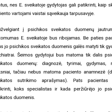
stus, nes E. sveikatoje gydytojas gali patikrinti, kaip sk
iento vartojami vaistai sąveikauja tarpusavyje.
ižvelgiant į psichikos sveikatos duomenų jautru
omumas E. sveikatoje bus ribojamas. Be paties pac
us jo psichikos sveikatos duomenis galės matyti tik gy
chiatrai. Šeimos gydytojui bus matoma tik dalis psi
ikatos duomenų: diagnozė, tyrimai, gydymas, r
ksniai, tačiau nebus matoma paciento anamnezė (d
ikatos sutrikimo aprašymas). Pats pacientas 
ikrinti, koks specialistas ir kada peržiūrėjo jo psi
ikatos duomenis.
Biblioteka kviečia į reng
rugpjūčio mėnesį