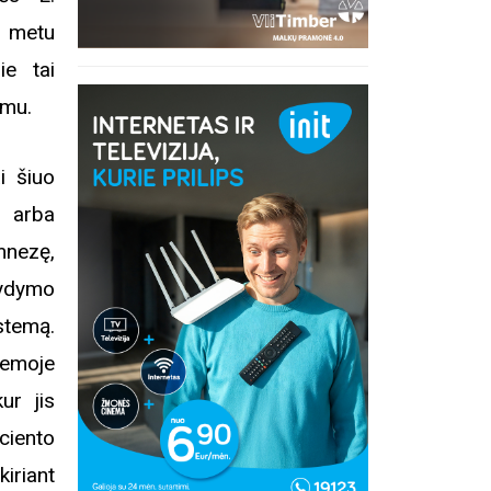
o metu
ie tai
imu.
i šiuo
s arba
mnezę,
ydymo
stemą.
temoje
ur jis
ciento
iriant