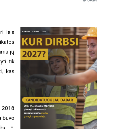
© SAM
i leis
ikatos
kama jų
ti tik
i, kas
o 2018
a buvo
bės E.