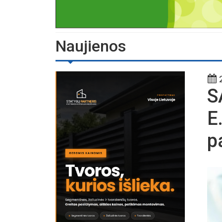
Naujienos
2
S
E
p