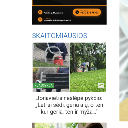
SKAITOMIAUSIOS
KLAUSYKLA
Jonavietis neslėpė pykčio:
„Latrai sėdi, geria alų, o ten
kur geria, ten ir myža...“