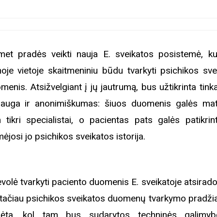
met pradės veikti nauja E. sveikatos posistemė, kur
noje vietoje skaitmeniniu būdu tvarkyti psichikos sve
menis. Atsižvelgiant į jų jautrumą, bus užtikrinta tin
auga ir anonimiškumas: šiuos duomenis galės maty
 tikri specialistai, o pacientas pats galės patikrint
ėjosi jo psichikos sveikatos istorija.
evolė tvarkyti paciento duomenis E. sveikatoje atsirad
 tačiau psichikos sveikatos duomenų tvarkymo pradži
dėta, kol tam bus sudarytos techninės galimy