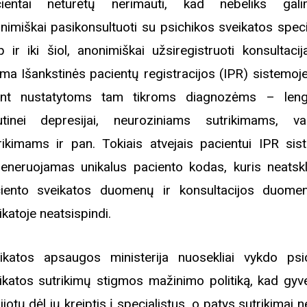
ientai neturėtų nerimauti, kad nebeliks gali
nimiškai pasikonsultuoti su psichikos sveikatos specia
iame aplankyti parodą
p ir iki šiol, anonimiškai užsiregistruoti konsultacij
Nusišypsok mums,
ima Išankstinės pacientų registracijos (IPR) sistemoje
ešpatie“. Legendinio
pektaklio kelionė“
nt nustatytoms tam tikroms diagnozėms – leng
utinei depresijai, neuroziniams sutrikimams, v
rikimams ir pan. Tokiais atvejais pacientui IPR sis
eneruojamas unikalus paciento kodas, kuris neatskl
iento sveikatos duomenų ir konsultacijos duome
ikatoje neatsispindi.
ikatos apsaugos ministerija nuosekliai vykdo psi
ikatos sutrikimų stigmos mažinimo politiką, kad gyve
ijotų dėl jų kreiptis į specialistus, o patys sutrikimai 