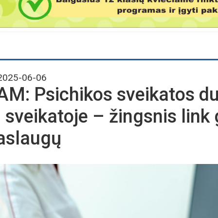
025-06-06
AM: Psichikos sveikatos 
. sveikatoje – žingsnis lin
aslaugų