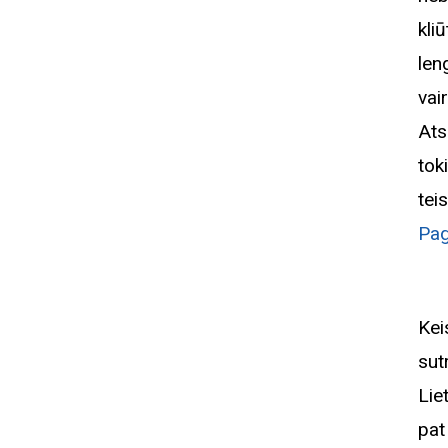
kli
len
vai
Ats
tok
tei
Pag
Kei
sut
Lie
pat