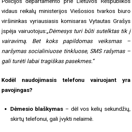
Policijos departamento prie Lietuvos Respublikos
vidaus reikalų ministerijos Viešosios tvarkos biuro
viršininkas vyriausiasis komisaras Vytautas Grašys
įspėja vairuotojus:
„Dėmesys turi būti sutelktas tik į
vairavimą. Bet koks papildomas veiksmas –
naršymas socialiniuose tinkluose, SMS rašymas –
gali turėti labai tragiškas pasekmes.“
Kodėl naudojimasis telefonu vairuojant yra
pavojingas?
Dėmesio blaškymas
– dėl vos kelių sekundžių,
skirtų telefonui, gali įvykti nelaimė.