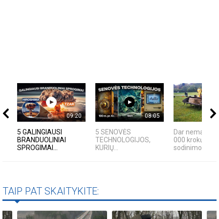
09:20
08:05
5 GALINGIAUSI
5 SENOVĖS
Dar nematytas
BRANDUOLINIAI
TECHNOLOGIJOS,
000 krokų svog
SPROGIMAI...
KURIŲ...
sodinimo būda
TAIP PAT SKAITYKITE: