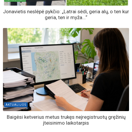
Jonavietis neslėpė pykčio: „Latrai sėdi, geria alų, o ten kur
geria, ten ir myža...“
AKTUALIJOS
Baigėsi ketverius metus trukęs neįregistruotų gręžinių
įteisinimo laikotarpis