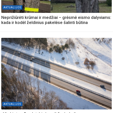
AKTUALIJOS
Neprižiūrėti krūmai ir medžiai – grėsmė eismo dalyviams:
kada ir kodėl želdinius pakelėse šalinti būtina
AKTUALIJOS