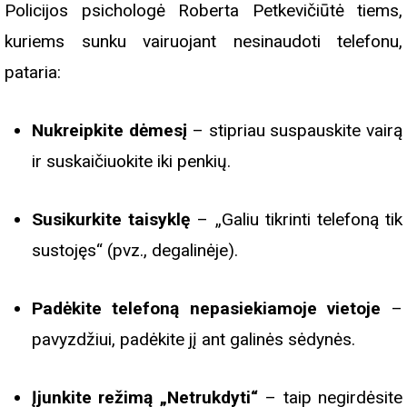
Policijos psichologė Roberta Petkevičiūtė tiems,
kuriems sunku vairuojant nesinaudoti telefonu,
pataria:
Nukreipkite dėmesį
– stipriau suspauskite vairą
ir suskaičiuokite iki penkių.
Susikurkite taisyklę
– „Galiu tikrinti telefoną tik
sustojęs“ (pvz., degalinėje).
Padėkite telefoną nepasiekiamoje vietoje
–
pavyzdžiui, padėkite jį ant galinės sėdynės.
Įjunkite režimą „Netrukdyti“
– taip negirdėsite