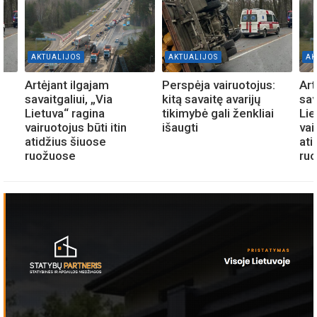
AKTUALIJOS
AKTUALIJOS
AK
:
Artėjant ilgajam
Perspėja vairuotojus:
Art
savaitgaliui, „Via
kitą savaitę avarijų
sav
Lietuva“ ragina
tikimybė gali ženkliai
Lie
vairuotojus būti itin
išaugti
vai
atidžius šiuose
ati
ruožuose
ru