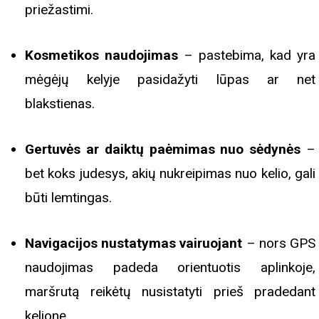
priežastimi.
Kosmetikos naudojimas
– pastebima, kad yra
mėgėjų kelyje pasidažyti lūpas ar net
blakstienas.
Gertuvės ar daiktų paėmimas nuo sėdynės
–
bet koks judesys, akių nukreipimas nuo kelio, gali
būti lemtingas.
Navigacijos nustatymas vairuojant
– nors GPS
naudojimas padeda orientuotis aplinkoje,
maršrutą reikėtų nusistatyti prieš pradedant
kelionę.