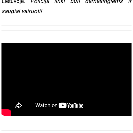
Lietuvoje.
Policija linki būti dėmesingiems ir
saugiai vairuoti!