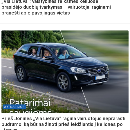
„Via Lietuva“: valstybinės reikšmės keliuose
prasidėjo duobių tvarkymas – vairuotojai raginami
pranešti apie pavojingas vietas
AKTUALIJOS
Prieš Jonines „Via Lietuva“ ragina vairuotojus neprarasti
budrumo: ką būtina žinoti prieš leidžiantis į keliones po
Lietuvą