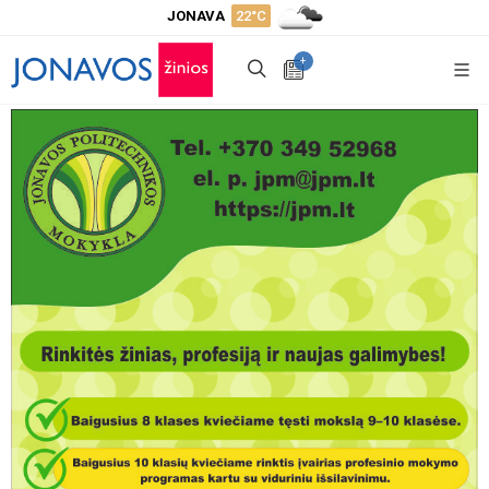
JONAVA
22°C
+