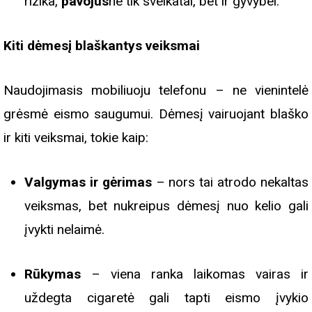
rizika,
pavojus
ne tik sveikatai, bet ir gyvybei.
Kiti dėmesį blaškantys veiksmai
Naudojimasis mobiliuoju telefonu – ne vienintelė
grėsmė eismo saugumui. Dėmesį vairuojant blaško
ir kiti veiksmai, tokie kaip:
Valgymas ir gėrimas
– nors tai atrodo nekaltas
veiksmas, bet nukreipus dėmesį nuo kelio gali
įvykti nelaimė.
Rūkymas
– viena ranka laikomas vairas ir
uždegta cigaretė gali tapti eismo įvykio