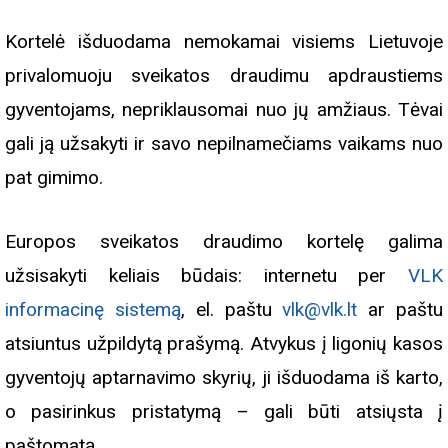
Kortelė išduodama nemokamai visiems Lietuvoje
privalomuoju sveikatos draudimu apdraustiems
gyventojams, nepriklausomai nuo jų amžiaus. Tėvai
gali ją užsakyti ir savo nepilnamečiams vaikams nuo
pat gimimo.
Europos sveikatos draudimo kortelę galima
užsisakyti keliais būdais: internetu per
VLK
informacinę sistemą
, el. paštu
vlk@vlk.lt
ar paštu
atsiuntus užpildytą prašymą. Atvykus į ligonių kasos
gyventojų aptarnavimo skyrių, ji išduodama iš karto,
o pasirinkus pristatymą – gali būti atsiųsta į
paštomatą.