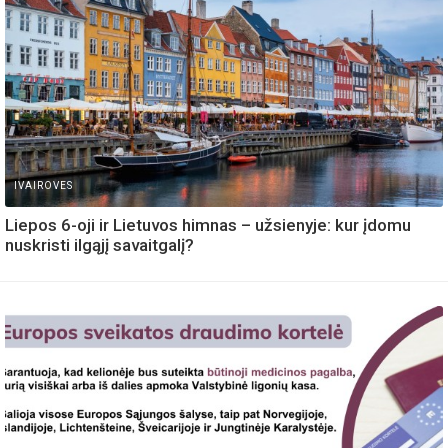
IVAIROVES
Liepos 6-oji ir Lietuvos himnas – užsienyje: kur įdomu
nuskristi ilgąjį savaitgalį?