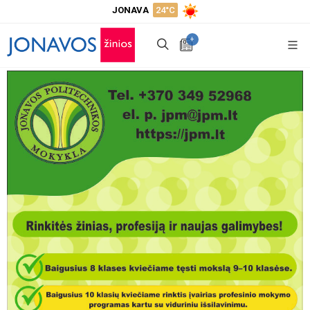
JONAVA
24°C
+