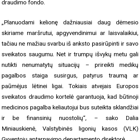
draudimo fondo.
„Planuodami kelionę dažniausiai daug dėmesio
skiriame maršrutui, apgyvendinimui ar laisvalaikiui,
tačiau ne mažiau svarbu iš anksto pasirūpinti ir savo
sveikatos saugumu. Net ir trumpų išvykų metu gali
nutikti nenumatytų situacijų – prireikti medikų
pagalbos staiga susirgus, patyrus traumą ar
paūmėjus lėtinei ligai. Tokiais atvejais Europos
sveikatos draudimo kortelė garantuoja, kad būtinoji
medicinos pagalba keliautojui bus suteikta sklandžiai
ir be finansinių nuostolių“, – sako Dalia
Miniauskienė, Valstybinės ligonių kasos (VLK)
Gyventojų aptarnavimo departamento direktorė.