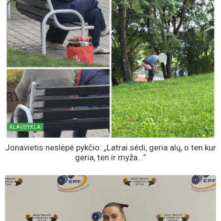
KLAUSYKLA
Jonavietis neslėpė pykčio: „Latrai sėdi, geria alų, o ten kur
geria, ten ir myža...“