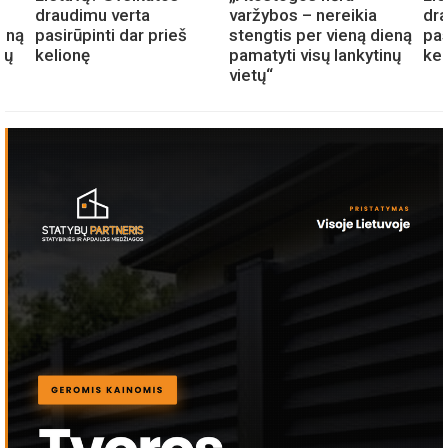
draudimu verta
varžybos – nereikia
dra
ieną
pasirūpinti dar prieš
stengtis per vieną dieną
pas
nų
kelionę
pamatyti visų lankytinų
kel
vietų“