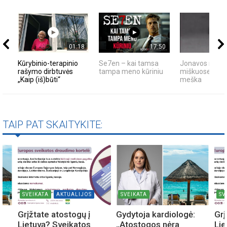
01:18
17:50
Kūrybinio-terapinio
Se7en – kai tamsa
Jonavos rajon
rašymo dirbtuvės
tampa meno kūriniu
miškuose past
„Kaip (iš)būti“
meška
TAIP PAT SKAITYKITE:
SVEIKATA
AKTUALIJOS
SVEIKATA
SV
Grįžtate atostogų į
Gydytoja kardiologė:
Grį
Lietuvą? Sveikatos
„Atostogos nėra
Lie