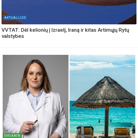
AKTUALIJOS
VVTAT: Dėl kelionių į Izraelį, Iraną ir kitas Artimųjų Rytų
valstybes
SVEIKATA