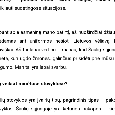
ikliauti sudėtingose situacijose.
iame aplankyti parodą
Nusišypsok mums,
ešpatie“. Legendinio
bant apie asmeninę mano patirtį, aš nuoširdžiai džiau
pektaklio kelionė“
ėdamas ant uniformos nešioti Lietuvos vėliavą, k
tuviškai. Aš tai labai vertinu ir manau, kad Šaulių sąju
vieta, kuri ugdo žmones, galinčius prisidėti prie mūsų
gumo. Man tai yra labai svarbu.
ą veikiat minėtose stovyklose?
lių stovyklos yra įvairių tipų, pagrindinis tipas – pa
vyklos. Šaulių sąjungoje yra keturios pakopos ir kie