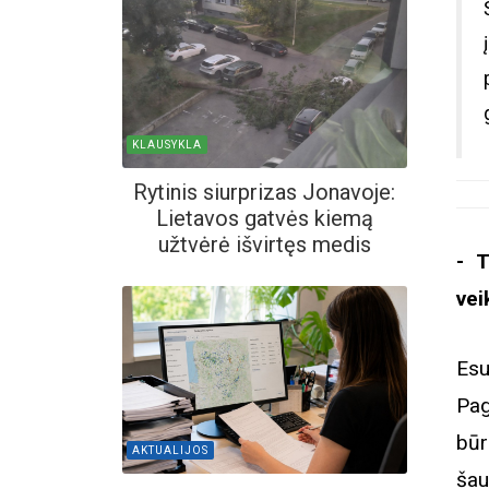
KLAUSYKLA
Rytinis siurprizas Jonavoje:
Lietavos gatvės kiemą
užtvėrė išvirtęs medis
- T
vei
Esu
Pag
būr
AKTUALIJOS
šau