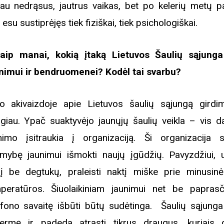
au nedrąsus, jautrus vaikas, bet po kelerių metų pa
 esu sustiprėjęs tiek fiziškai, tiek psichologiškai.
aip manai, kokią įtaką Lietuvos Šaulių sąjung
nimui ir bendruomenei? Kodėl tai svarbu?
o akivaizdoje apie Lietuvos šaulių sąjungą girdi
giau. Ypač suaktyvėjo jaunųjų šaulių veikla – vis d
nimo įsitraukia į organizaciją. Ši organizacija 
imybę jaunimui išmokti naujų įgūdžių. Pavyzdžiui, u
į be degtukų, praleisti naktį miške prie minusin
peratūros. Šiuolaikiniam jaunimui net be paprasč
efono savaitę išbūti būtų sudėtinga. Šaulių sąjung
Biblioteka kviečia į reng
rugpjūčio mėnesį
vermę ir padeda atrasti tikrus draugus, kuriais 