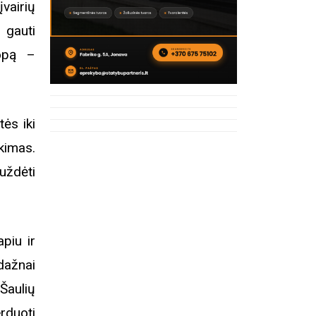
vairių
ę gauti
kopą –
ės iki
kimas.
ždėti
piu ir
dažnai
Šaulių
rduoti