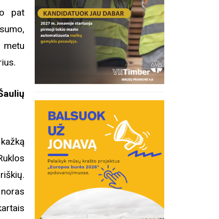
uo pat
lsumo,
o metu
ius.
Šaulių
 kažką
Ruklos
iškių.
 noras
kartais