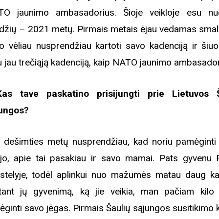
O jaunimo ambasadorius. Šioje veikloje esu n
džių – 2021 metų. Pirmais metais ėjau vedamas sma
o vėliau nusprendžiau kartoti savo kadenciją ir šiu
u jau trečiąją kadenciją, kaip NATO jaunimo ambasador
as tave paskatino prisijungti prie Lietuvos 
ungos?
 dešimties metų nusprendžiau, kad noriu pamėginti
jo, apie tai pasakiau ir savo mamai. Pats gyvenu 
stelyje, todėl aplinkui nuo mažumės matau daug kar
ant jų gyvenimą, ką jie veikia, man pačiam kilo
ėginti savo jėgas. Pirmais Šaulių sąjungos susitikimo 