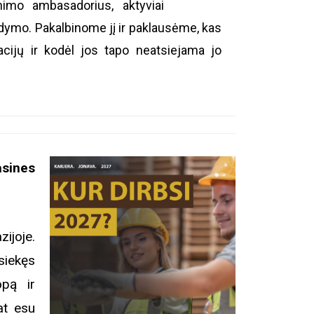
nimo ambasadorius, aktyviai
 ugdymo. Pakalbinome jį ir paklausėme, kas
cijų ir kodėl jos tapo neatsiejama jo
sines
ijoje.
siekęs
opą ir
at esu