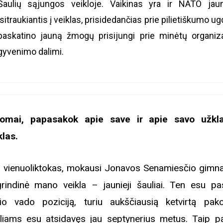
Šaulių sąjungos veikloje. Vaikinas yra ir NATO jau
įsitraukiantis į veiklas, prisidedančias prie pilietiškumo
paskatino jauną žmogų prisijungi prie minėtų organiza
gyvenimo dalimi.
omai, papasakok apie save ir apie savo užkla
klas.
 vienuoliktokas, mokausi Jonavos Senamiesčio gimnaz
rindinė mano veikla – jaunieji šauliai. Ten esu pa
io vado poziciją, turiu aukščiausią ketvirtą pak
liams esu atsidavęs jau septynerius metus. Taip p