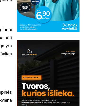
Registracija į eitynes
Ekskurs
Kosakovsk
įkūrim
giuosi
albėti
nga yra
 šalies
kopinės
kviena