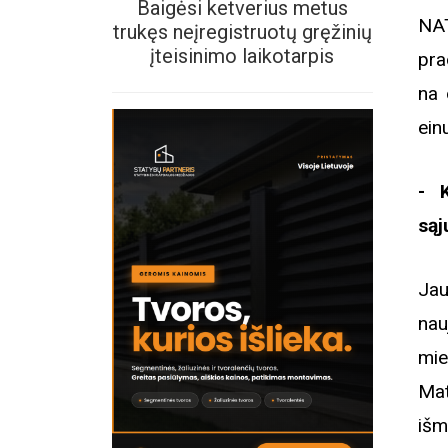
Baigėsi ketverius metus
NAT
trukęs neįregistruotų gręžinių
įteisinimo laikotarpis
pra
na 
ein
- K
sąj
Jau
nau
mie
Mat
išm