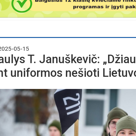
025-05-15
aulys T. Januškevič: „Džia
nt uniformos nešioti Lietuv