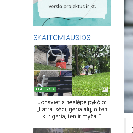
SKAITOMIAUSIOS
KLAUSYKLA
Jonavietis neslėpė pykčio:
„Latrai sėdi, geria alų, o ten
kur geria, ten ir myža...“