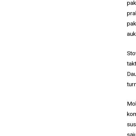
pak
pra
pak
auk
Sto
tak
Dau
tur
Mok
kom
sus
sąj