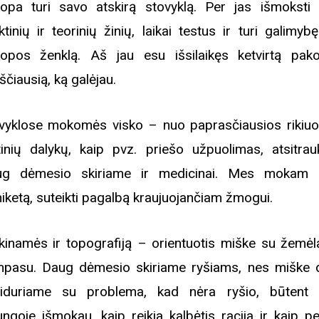
opa turi savo atskirą stovyklą. Per jas išmoksti į
ktinių ir teorinių žinių, laikai testus ir turi galimyb
opos ženklą. Aš jau esu išsilaikęs ketvirtą pa
ščiausią, ką galėjau.
vyklose mokomės visko – nuo paprasčiausios rikiuot
tinių dalykų, kaip pvz. priešo užpuolimas, atsitrau
g dėmesio skiriame ir medicinai. Mes mokam u
niketą, suteikti pagalbą kraujuojančiam žmogui.
inamės ir topografiją – orientuotis miške su žemėla
pasu. Daug dėmesio skiriame ryšiams, nes miške 
iduriame su problema, kad nėra ryšio, būtent 
ungoje išmokau, kaip reikia kalbėtis racija ir kaip pe