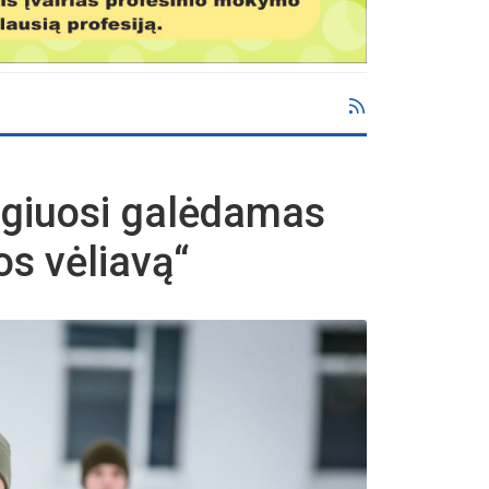
ugiuosi galėdamas
os vėliavą“