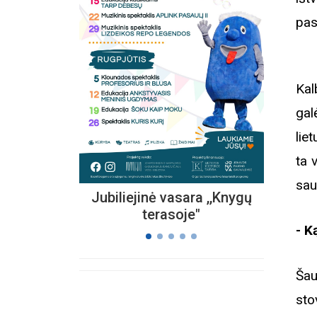
pas
Kvieč
„
Vi
Kal
s
gal
lie
ta 
sau
Jubiliejinė vasara ,,Knygų
terasoje"
- K
Šau
sto