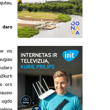
jutau,
a daro
me vis
augiau
sudaro
žkurti
ės oro
iausio
a ugdo
inius
galima