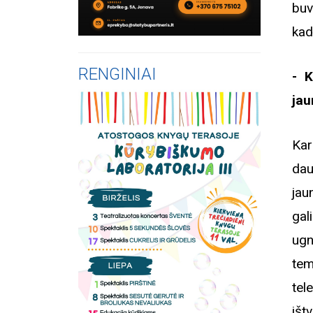
buv
kad
RENGINIAI
- K
jau
Kar
dau
jau
gal
ugn
tem
tel
išt