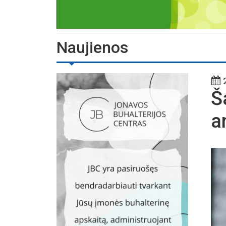
Naujienos
2
Š
a