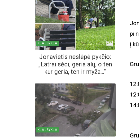
Jon
pil
į k
KLAUSYKLA
Jonavietis neslėpė pykčio:
„Latrai sėdi, geria alų, o ten
Gru
kur geria, ten ir myža...“
12:
12:
14:
KLAUSYKLA
Gru