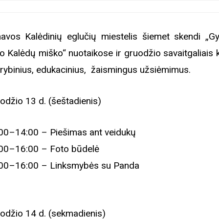
avos Kalėdinių eglučių miestelis šiemet skendi „G
no Kalėdų miško“ nuotaikose ir gruodžio savaitgaliais 
ūrybinius, edukacinius, žaismingus užsiėmimus.
odžio 13 d. (šeštadienis)
00–14:00 – Piešimas ant veidukų
00–16:00 – Foto būdelė
00–16:00 – Linksmybės su Panda
odžio 14 d. (sekmadienis)