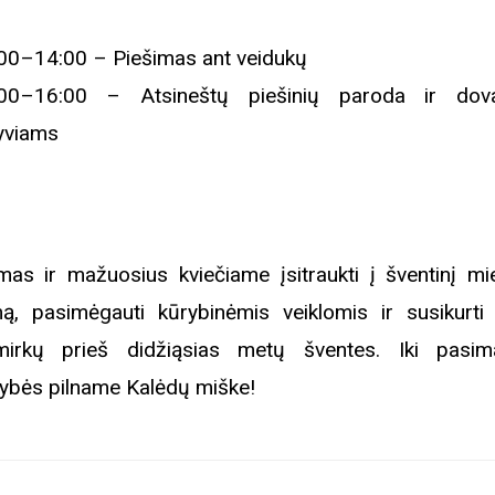
00–14:00 – Piešimas ant veidukų
00–16:00 – Atsineštų piešinių paroda ir dova
yviams
mas ir mažuosius kviečiame įsitraukti į šventinį mie
mą, pasimėgauti kūrybinėmis veiklomis ir susikurti 
mirkų prieš didžiąsias metų šventes. Iki pasi
ybės pilname Kalėdų miške!