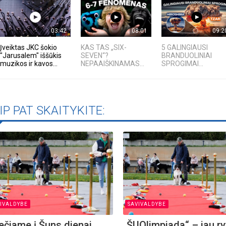
rugpjūčio mėnesį
03:42
08:01
09:2
iame aplankyti parodą
Įveiktas JKC šokio
KAS TAS „SIX-
5 GALINGIAUSI
Nusišypsok mums,
"Jarusalem" iššūkis
SEVEN“?
BRANDUOLINIAI
ešpatie“. Legendinio
muzikos ir kavos...
NEPAAIŠKINAMAS...
SPROGIMAI...
pektaklio kelionė“
IP PAT SKAITYKITE:
IVALDYBE
SAVIVALDYBE
ečiame į Šuns dienai
„ŠUOlimpiada“ – jau ry