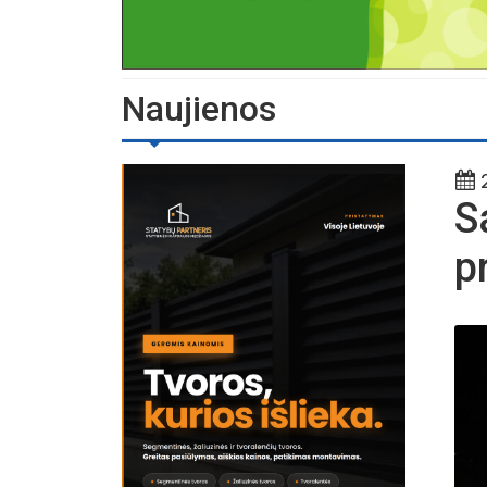
Naujienos
2
S
p