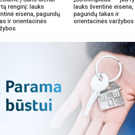
rtą renginį: lauks
lauks šventinė eisena,
ntinė eisena, pagundų
pagundų takas ir
as ir orientacinės
orientacinės varžybos
ržybos