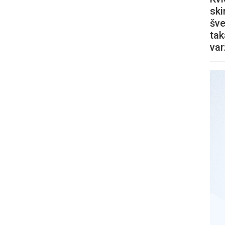
ski
šve
tak
va