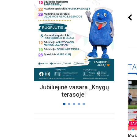
Kvieč
„
Vi
s
TA
Jubiliejinė vasara ,,Knygų
terasoje"
SAV
Kvi