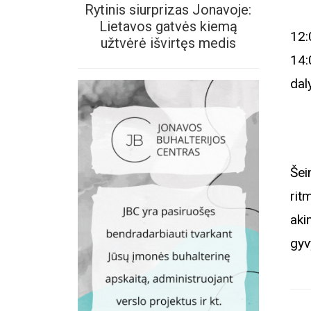
Rytinis siurprizas Jonavoje:
Lietavos gatvės kiemą
12:
užtvėrė išvirtęs medis
14:
dal
Šei
rit
aki
gyv