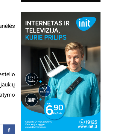
nėlės
stelio
jaukių
matymo