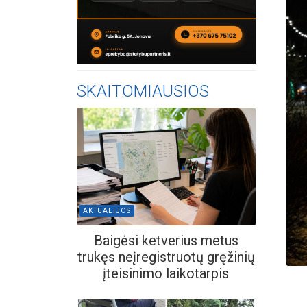
SKAITOMIAUSIOS
AKTUALIJOS
Baigėsi ketverius metus
trukęs neįregistruotų gręžinių
įteisinimo laikotarpis