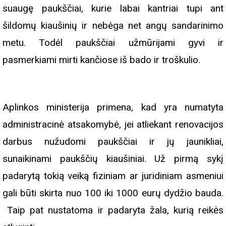
suaugę paukščiai, kurie labai kantriai tupi ant
šildomų kiaušinių ir nebėga net angų sandarinimo
metu. Todėl paukščiai užmūrijami gyvi ir
pasmerkiami mirti kančiose iš bado ir troškulio.
Aplinkos ministerija primena, kad yra numatyta
administracinė atsakomybė, jei atliekant renovacijos
darbus nužudomi paukščiai ir jų jaunikliai,
sunaikinami paukščių kiaušiniai. Už pirmą sykį
padarytą tokią veiką fiziniam ar juridiniam asmeniui
gali būti skirta nuo 100 iki 1000 eurų dydžio bauda.
Taip pat nustatoma ir padaryta žala, kurią reikės