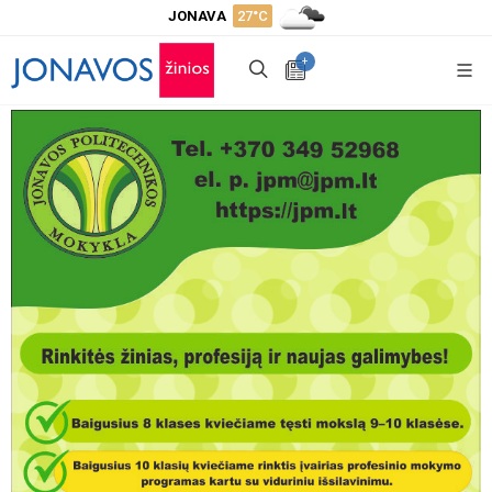
JONAVA
27°C
+