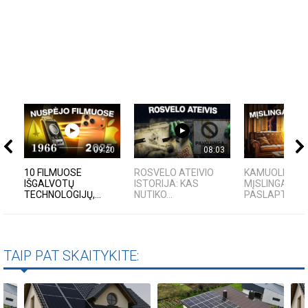
09:20
08:03
10 FILMUOSE
ROSVELO ATEIVIO
KAMUOLINIS Ž
IŠGALVOTŲ
ISTORIJA: KAS
MĮSLINGA GA
TECHNOLOGIJŲ,...
NUTIKO...
PASLAPTIS
TAIP PAT SKAITYKITE: