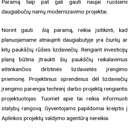
Paramą taip pat gali gauti naujai ruošiami
daugiabučių namų modernizavimo projektai.
Norint gauti šią paramą, reikia įsitikinti, kad
planuojamame atnaujinti daugiabutyje yra čiurlių ar
kitų paukščių rūšies lizdaviečių. Rengiant investicijų
planą būtina įtraukti šių paukščių reikalavimus
atitinkančios dirbtinės lizdavietės įrengimo
priemonę. Projektinius sprendinius dėl lizdaviečių
įrengimo parengia techninį darbo projektą rengiantis
projektuotojas. Tuomet apie tai reikia informuoti
statybų rangovą. Gyventojams papildomai kreiptis į
Aplinkos projektų valdymo agentūrą nereikia.