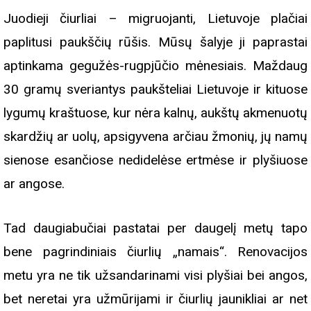
Juodieji čiurliai – migruojanti, Lietuvoje plačiai
paplitusi paukščių rūšis. Mūsų šalyje ji paprastai
aptinkama gegužės-rugpjūčio mėnesiais. Maždaug
30 gramų sveriantys paukšteliai Lietuvoje ir kituose
lygumų kraštuose, kur nėra kalnų, aukštų akmenuotų
skardžių ar uolų, apsigyvena arčiau žmonių, jų namų
sienose esančiose nedidelėse ertmėse ir plyšiuose
ar angose.
Tad daugiabučiai pastatai per daugelį metų tapo
bene pagrindiniais čiurlių „namais“. Renovacijos
metu yra ne tik užsandarinami visi plyšiai bei angos,
bet neretai yra užmūrijami ir čiurlių jaunikliai ar net