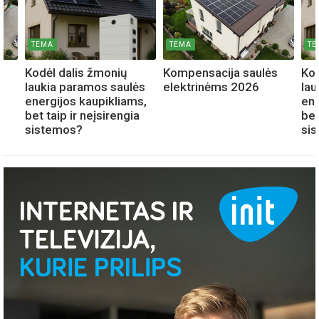
TEMA
TEMA
TE
s
Kodėl dalis žmonių
Kompensacija saulės
Kod
laukia paramos saulės
elektrinėms 2026
lau
energijos kaupikliams,
ene
bet taip ir neįsirengia
bet
sistemos?
si