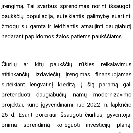
įrengimą. Tai svarbus sprendimas norint išsaugoti
paukščių populiaciją, suteikiantis galimybę suartinti
žmogų su gamta ir leidžiantis atnaujinti daugiabutį
nedarant papildomos žalos patiems paukščiams.
Čiurlių ar kitų paukščių rūšies reikalavimus
atitinkančių lizdaviečių įrengimas finansuojamas
suteikiant lengvatinį kreditą. Į šią paramą gali
pretenduoti daugiabučių namų modernizavimo
projektai, kurie įgyvendinami nuo 2022 m. lapkričio
25 d. Esant poreikiui išsaugoti čiurlius, gyventojai
priima sprendimą koreguoti investicijų planą.