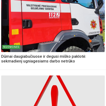
NUOMONES
Dūmai daugiabučiuose ir degusi miško paklotė:
sekmadienį ugniagesiams darbo netrūko