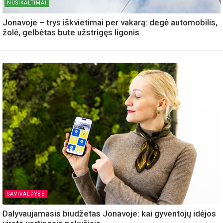
NUSIKALTIMAI
Jonavoje – trys iškvietimai per vakarą: degė automobilis,
žolė, gelbėtas bute užstrigęs ligonis
SAVIVALDYBE
Dalyvaujamasis biudžetas Jonavoje: kai gyventojų idėjos