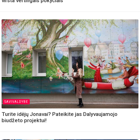
virsta vertingais pokyčiais
SAVIVALDYBE
Turite idėjų Jonavai? Pateikite jas Dalyvaujamojo
biudžeto projektui!