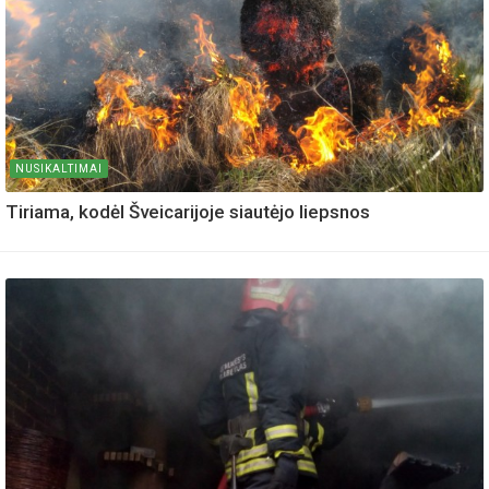
NUSIKALTIMAI
Tiriama, kodėl Šveicarijoje siautėjo liepsnos