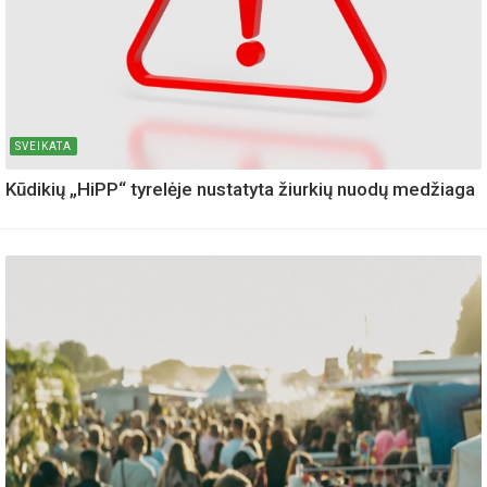
SVEIKATA
Kūdikių „HiPP“ tyrelėje nustatyta žiurkių nuodų medžiaga