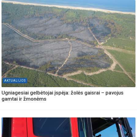
AKTUALIJOS
Ugniagesiai gelbėtojai įspėja: žolės gaisrai – pavojus
gamtai ir žmonėms