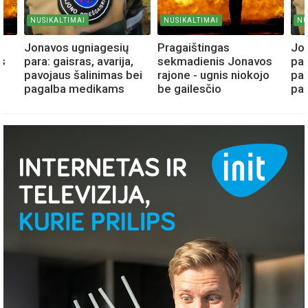
NUSIKALTIMAI
NUSIKALTIMAI
NU
Jonavos ugniagesių
Pragaištingas
Jo
s
para: gaisras, avarija,
sekmadienis Jonavos
par
o
pavojaus šalinimas bei
rajone - ugnis niokojo
pav
pagalba medikams
be gailesčio
pa