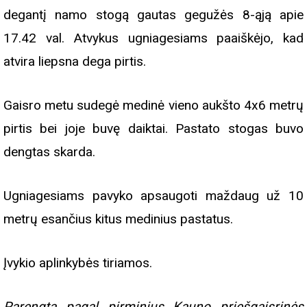
degantį namo stogą gautas gegužės 8-ąją apie
17.42 val. Atvykus ugniagesiams paaiškėjo, kad
atvira liepsna dega pirtis.
Gaisro metu sudegė medinė vieno aukšto 4x6 metrų
pirtis bei joje buvę daiktai. Pastato stogas buvo
dengtas skarda.
Ugniagesiams pavyko apsaugoti maždaug už 10
metrų esančius kitus medinius pastatus.
Įvykio aplinkybės tiriamos.
Parengta pagal pirminius Kauno priešgaisrinės