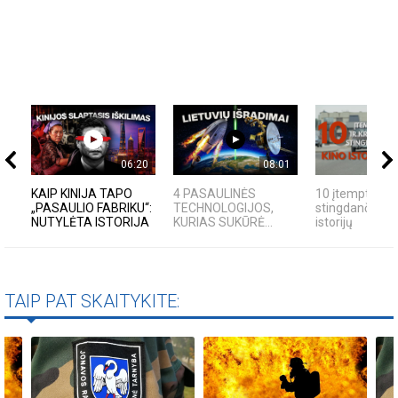
06:20
08:01
KAIP KINIJA TAPO
4 PASAULINĖS
10 įtemptų, kr
„PASAULIO FABRIKU“:
TECHNOLOGIJOS,
stingdančių ki
NUTYLĖTA ISTORIJA
KURIAS SUKŪRĖ...
istorijų
TAIP PAT SKAITYKITE: