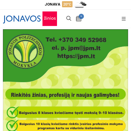
JONAVA
20°C
+