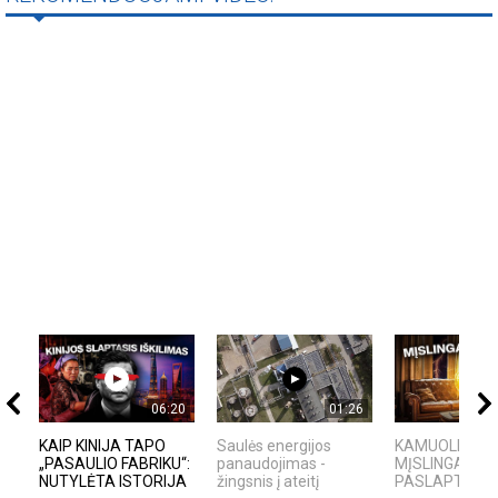
06:20
01:26
KAIP KINIJA TAPO
Saulės energijos
KAMUOLINIS Ž
„PASAULIO FABRIKU“:
panaudojimas -
MĮSLINGA GA
NUTYLĖTA ISTORIJA
žingsnis į ateitį
PASLAPTIS