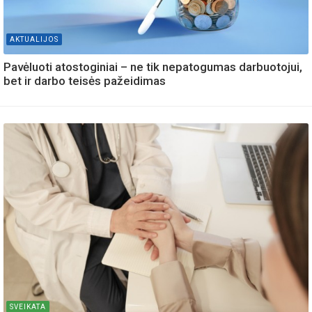
AKTUALIJOS
Pavėluoti atostoginiai – ne tik nepatogumas darbuotojui,
bet ir darbo teisės pažeidimas
SVEIKATA