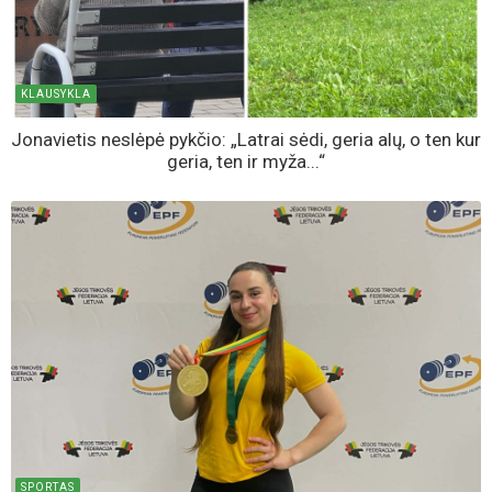
KLAUSYKLA
Jonavietis neslėpė pykčio: „Latrai sėdi, geria alų, o ten kur
geria, ten ir myža...“
SPORTAS