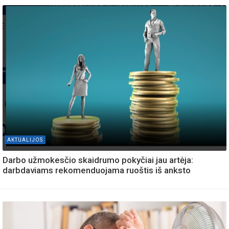
AKTUALIJOS
Darbo užmokesčio skaidrumo pokyčiai jau artėja:
darbdaviams rekomenduojama ruoštis iš anksto