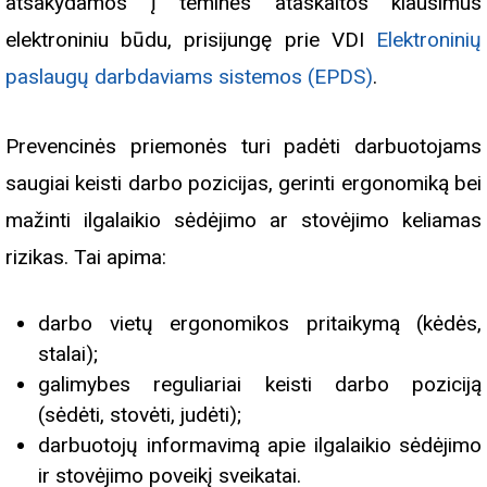
atsakydamos į teminės ataskaitos klausimus
elektroniniu būdu, prisijungę prie VDI
Elektroninių
paslaugų darbdaviams sistemos (EPDS)
.
Prevencinės priemonės turi padėti darbuotojams
saugiai keisti darbo pozicijas, gerinti ergonomiką bei
mažinti ilgalaikio sėdėjimo ar stovėjimo keliamas
rizikas. Tai apima:
darbo vietų ergonomikos pritaikymą (kėdės,
stalai);
galimybes reguliariai keisti darbo poziciją
(sėdėti, stovėti, judėti);
darbuotojų informavimą apie ilgalaikio sėdėjimo
ir stovėjimo poveikį sveikatai.