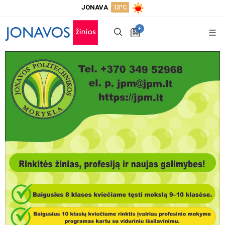
JONAVA
13°C
+