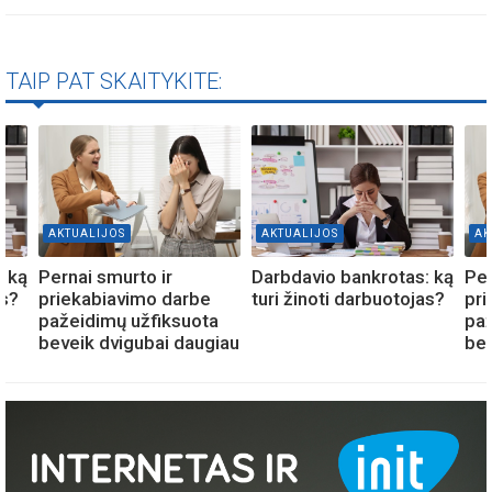
TAIP PAT SKAITYKITE:
AKTUALIJOS
AKTUALIJOS
AK
: ką
Pernai smurto ir
Darbdavio bankrotas: ką
Per
as?
priekabiavimo darbe
turi žinoti darbuotojas?
pri
pažeidimų užfiksuota
paž
beveik dvigubai daugiau
bev