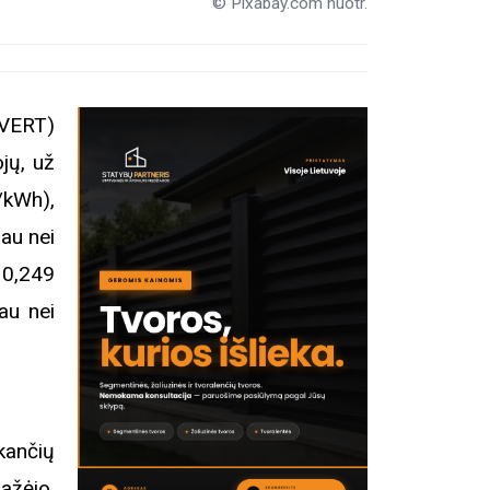
© Pixabay.com nuotr.
VERT)
jų, už
/kWh),
au nei
 0,249
au nei
kančių
ažėjo.