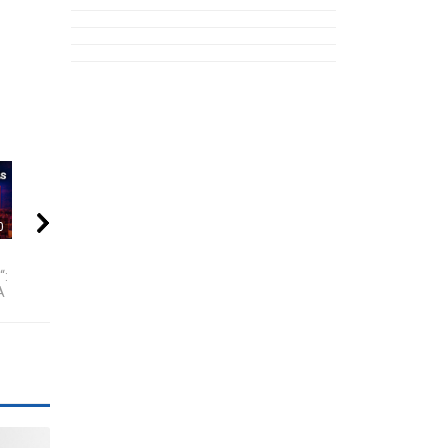
0
00:08
00:25
Jonavos Joninių slėnį
Jonavos rajono
KAS TAS „SIX-
“:
puoselės robotai
miškuose pastebėta
SEVEN“?
A
meška
NEPAAIŠKINAMA