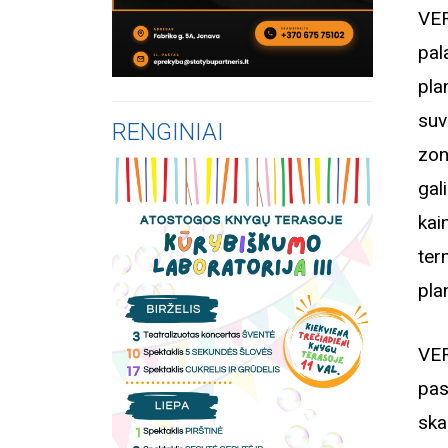
VER
pal
pl
suv
RENGINIAI
zon
gal
kai
ter
pla
VER
pas
ska