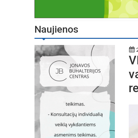
Naujienos
2
V
v
r