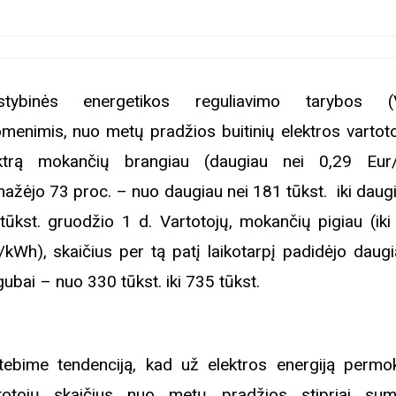
alstybinės energetikos reguliavimo tarybos (
menimis, nuo metų pradžios buitinių elektros vartoto
ktrą mokančių brangiau (daugiau nei 0,29 Eur
ažėjo 73 proc. – nuo daugiau nei 181 tūkst. iki daugi
tūkst. gruodžio 1 d. Vartotojų, mokančių pigiau (iki
/kWh), skaičius per tą patį laikotarpį padidėjo daugi
gubai – nuo 330 tūkst. iki 735 tūkst.
ebime tendenciją, kad už elektros energiją permo
totojų skaičius nuo metų pradžios stipriai sum