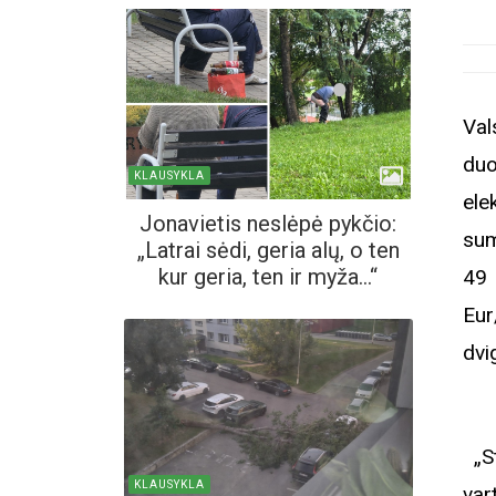
​V
duo
KLAUSYKLA
ele
Jonavietis neslėpė pykčio:
sum
„Latrai sėdi, geria alų, o ten
kur geria, ten ir myža...“
49 
Eur
dvi
„St
KLAUSYKLA
var