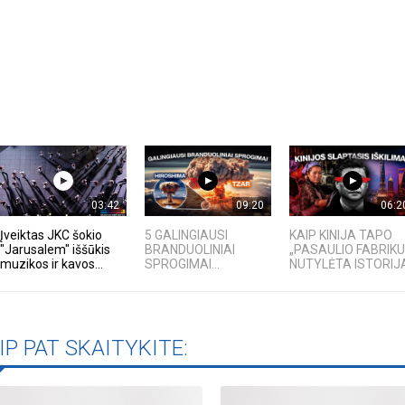
03:42
09:20
06:2
Įveiktas JKC šokio
5 GALINGIAUSI
KAIP KINIJA TAPO
"Jarusalem" iššūkis
BRANDUOLINIAI
„PASAULIO FABRIKU
muzikos ir kavos...
SPROGIMAI...
NUTYLĖTA ISTORIJ
IP PAT SKAITYKITE: