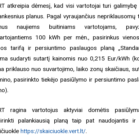
T atkreipia dėmesį, kad visi vartotojai turi galimybę 
ankesnius planus. Pagal vyraujančius nepriklausomų t
anus naujiems buitiniams vartotojams, pavyzd
artojantiems 100 kWh per mėn., pasirinkus vienos
os tarifą ir persiuntimo paslaugos planą „Standart
ima sudaryti sutartį kainomis nuo 0,215 Eur/kWh (ko
na priklauso nuo suvartojimo, laiko zonų skaičiaus, su
mino, pasirinkto tiekėjo pasiūlymo ir persiuntimo pas
no).
T ragina vartotojus aktyviai domėtis pasiūlym
irinkti palankiausią planą taip pat naudojantis i
ičiuokle
https://skaiciuokle.vert.lt/
.
Biblioteka kviečia į reng