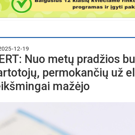
025-12-19
ERT: Nuo metų pradžios bui
artotojų, permokančių už el
eikšmingai mažėjo