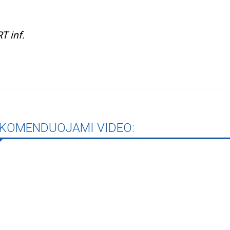
rugpjūčio mėnesį
T inf.
iame aplankyti parodą
Nusišypsok mums,
ešpatie“. Legendinio
pektaklio kelionė“
KOMENDUOJAMI VIDEO: