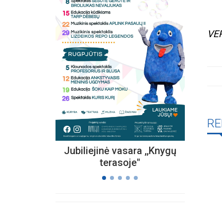
VER
Kvieč
„
Vi
s
RE
Jubiliejinė vasara ,,Knygų
terasoje"