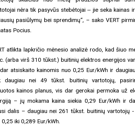
totojai nėra tik pasyvūs stebėtojai ‒ jie seka kainas i
iausių pasiūlymų bei sprendimų“, – sako VERT pirmi
atas Pocius.
T atlikta lapkričio mėnesio analizė rodo, kad šiuo m
c. (arba virš 310 tūkst.) buitinių elektros energijos va
 dar atsiskaito kainomis nuo 0,25 Eur/kWh ir daugiau.
k daugiau nei 49 tūkst. buitinių vartotojų, pasiri
suotos kainos planus, vis dar gerokai permoka už el
rgiją – jų mokama kaina siekia 0,29 Eur/kWh ir da
usi dalis – daugiau nei 261 tūkst. buitinių vartotojų 
 0,25 iki 0,289 Eur/kWh.