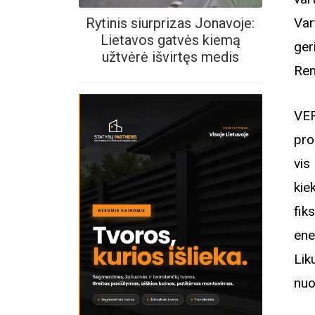
Rytinis siurprizas Jonavoje:
Var
Lietavos gatvės kiemą
ger
užtvėrė išvirtęs medis
Ren
VER
pro
vis
kie
fik
ene
Lik
nuo