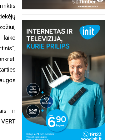
rinktis
iekėjų
žiui,
 laiko
inis“,
nkreti
tarties
laugos
ais ir
r VERT
inius