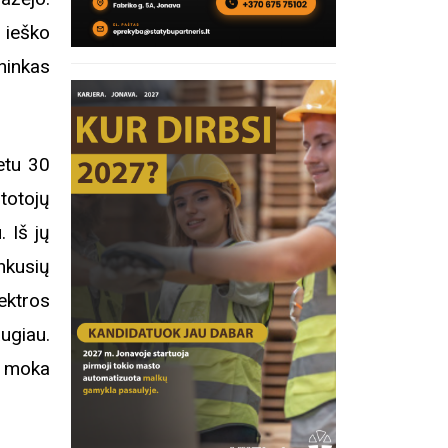
r ieško
ninkas
etu 30
rtotojų
 Iš jų
nkusių
ektros
ugiau.
- moka