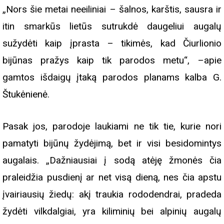
„Nors šie metai neeiliniai – šalnos, karštis, sausra ir
itin smarkūs lietūs sutrukdė daugeliui augalų
sužydėti kaip įprasta – tikimės, kad Čiurlionio
bijūnas pražys kaip tik parodos metu“, –apie
gamtos išdaigų įtaką parodos planams kalba G.
Štukėnienė.
Pasak jos, parodoje laukiami ne tik tie, kurie nori
pamatyti bijūnų žydėjimą, bet ir visi besidomintys
augalais. „Dažniausiai į sodą atėję žmonės čia
praleidžia pusdienį ar net visą dieną, nes čia apstu
įvairiausių žiedų: akį traukia rododendrai, pradeda
žydėti vilkdalgiai, yra kiliminių bei alpinių augalų