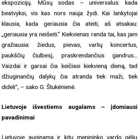
ekspozicijų. Mūsų sodas – universalus: kada
beatvyksi, vis kas nors nauja žydi. Kai lankytojai
klausia, kada geriausia čia ateiti, aš atsakau:
„geriausia yra neišeiti.“ Kiekvienas randa tai, kas jam
gražiausia: žiedus, pievas, varlių koncertus,
paukščių čiulbesį, praskrendančius gandrus...
Vaizdai ir garsai čia keičiasi kiekvieną dieną, tad
džiuginančių dalykų čia atranda tiek maži, tiek
dideli“, – sako G. Štukėnienė.
Lietuvoje išvestiems augalams – įdomiausi
pavadinimai
Lietuvoje auginama ir kitų menininko vardo gėlių