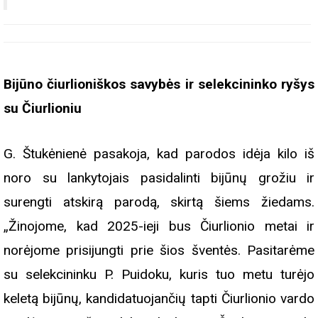
Bijūno čiurlioniškos savybės ir selekcininko ryšys
su Čiurlioniu
G. Štukėnienė pasakoja, kad parodos idėja kilo iš
noro su lankytojais pasidalinti bijūnų grožiu ir
surengti atskirą parodą, skirtą šiems žiedams.
„Žinojome, kad 2025-ieji bus Čiurlionio metai ir
norėjome prisijungti prie šios šventės. Pasitarėme
su selekcininku P. Puidoku, kuris tuo metu turėjo
keletą bijūnų, kandidatuojančių tapti Čiurlionio vardo