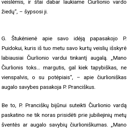
veislėmis, ir štai dabar laukiame Čiurlionio vardo
žiedų“, – šypsosi ji.
G. Štukėnienė apie savo idėją papasakojo P.
Puidokui, kuris iš tuo metu savo kurtų veislių išskyrė
labiausiai Čiurlionio vardui tinkantį augalą. „Mano
Čiurlionis toks... margutis, gal kiek tapybiškas, ne
vienspalvis, o su potėpiais“, – apie čiurlioniškas
augalo savybes pasakoja P. Pranciškus.
Be to, P. Pranciškų bijūnui suteikti Čiurlionio vardą
paskatino ne tik noras prisidėti prie jubiliejinių metų
šventės ar augalo savybių čiurlioniškumas. „Mano