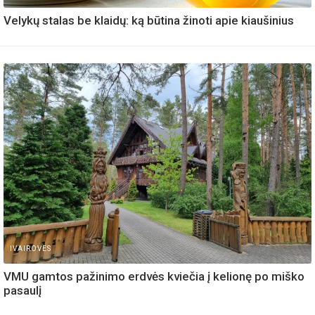
Velykų stalas be klaidų: ką būtina žinoti apie kiaušinius
IVAIROVES
VMU gamtos pažinimo erdvės kviečia į kelionę po miško
pasaulį