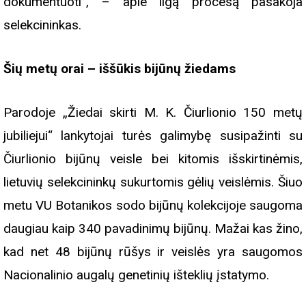
dokumentuoti“, – apie ilgą procesą pasakoja
selekcininkas.
Šių metų orai – iššūkis bijūnų žiedams
Parodoje „Žiedai skirti M. K. Čiurlionio 150 metų
jubiliejui“ lankytojai turės galimybę susipažinti su
Čiurlionio bijūnų veisle bei kitomis išskirtinėmis,
lietuvių selekcininkų sukurtomis gėlių veislėmis. Šiuo
metu VU Botanikos sodo bijūnų kolekcijoje saugoma
daugiau kaip 340 pavadinimų bijūnų. Mažai kas žino,
kad net 48 bijūnų rūšys ir veislės yra saugomos
Nacionalinio augalų genetinių išteklių įstatymo.