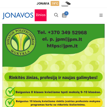
JONAVA
19°C
+