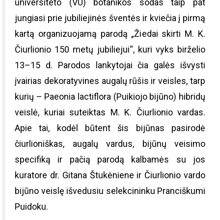
universiteto (VU) botanikos sodas taip pat
jungiasi prie jubiliejinės šventės ir kviečia į pirmą
kartą organizuojamą parodą „Žiedai skirti M. K.
Čiurlionio 150 metų jubiliejui“, kuri vyks birželio
13–15 d. Parodos lankytojai čia galės išvysti
įvairias dekoratyvines augalų rūšis ir veisles, tarp
kurių – Paeonia lactiflora (Puikiojo bijūno) hibridų
veislė, kuriai suteiktas M. K. Čiurlionio vardas.
Apie tai, kodėl būtent šis bijūnas pasirodė
čiurlioniškas, augalų vardus, bijūnų veisimo
specifiką ir pačią parodą kalbamės su jos
kuratore dr. Gitana Štukėniene ir Čiurlionio vardo
bijūno veislę išvedusiu selekcininku Pranciškumi
Puidoku.