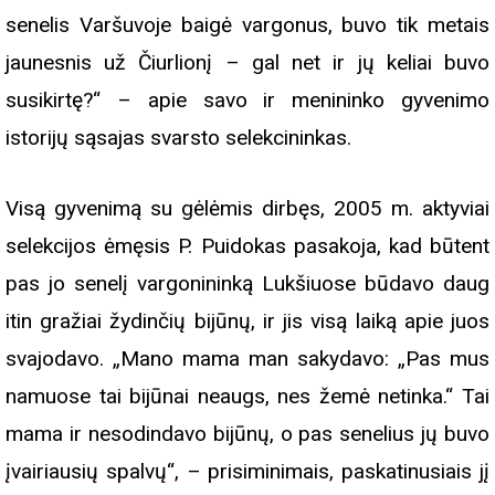
senelis Varšuvoje baigė vargonus, buvo tik metais
jaunesnis už Čiurlionį – gal net ir jų keliai buvo
susikirtę?“ – apie savo ir menininko gyvenimo
istorijų sąsajas svarsto selekcininkas.
Visą gyvenimą su gėlėmis dirbęs, 2005 m. aktyviai
selekcijos ėmęsis P. Puidokas pasakoja, kad būtent
pas jo senelį vargonininką Lukšiuose būdavo daug
itin gražiai žydinčių bijūnų, ir jis visą laiką apie juos
svajodavo. „Mano mama man sakydavo: „Pas mus
namuose tai bijūnai neaugs, nes žemė netinka.“ Tai
mama ir nesodindavo bijūnų, o pas senelius jų buvo
įvairiausių spalvų“, – prisiminimais, paskatinusiais jį