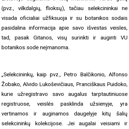
(pvz., vilkdalgių, flioksų), tačiau selekcininkai ne
visada oficialiai užfiksuoja ir su botanikos sodais
pasidalina informacija apie savo išvestas veisles,
tad, pasak Gitanos, visų surinkti ir auginti VU
botanikos sode neįmanoma.
„Selekcininkų, kaip pvz., Petro Balčikonio, Alfonso
Žobako, Alvido Lukoševičiaus, Pranciškaus Puidoko,
kurie užregistravo savo augalus tarptautiniuose
registruose, veislės pasklinda užsienyje, yra
vertinamos ir auginamos daugelyje kitų šalių
selekcininkų kolekcijose. Jei augalai veisiami ir