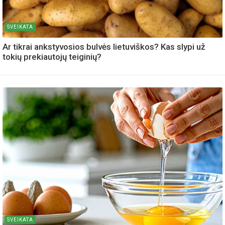
SVEIKATA
Ar tikrai ankstyvosios bulvės lietuviškos? Kas slypi už
tokių prekiautojų teiginių?
SVEIKATA