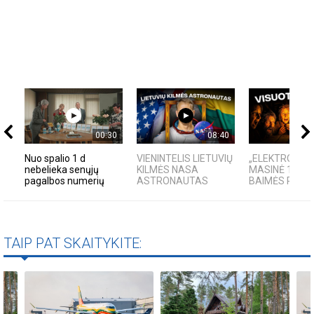
00:30
08:40
Nuo spalio 1 d
VIENINTELIS LIETUVIŲ
„ELEKTROS DIE
nebelieka senųjų
KILMĖS NASA
MASINĖ 1910
pagalbos numerių
ASTRONAUTAS
BAIMĖS PSIC
TAIP PAT SKAITYKITE: