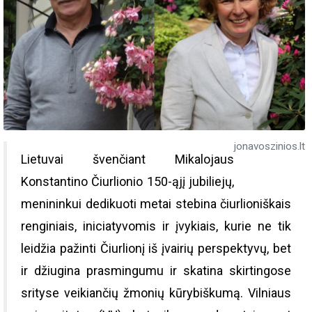
jonavoszinios.lt
Lietuvai švenčiant Mikalojaus
Konstantino Čiurlionio 150-ąjį jubiliejų,
menininkui dedikuoti metai stebina čiurlioniškais
renginiais, iniciatyvomis ir įvykiais, kurie ne tik
leidžia pažinti Čiurlionį iš įvairių perspektyvų, bet
ir džiugina prasmingumu ir skatina skirtingose
srityse veikiančių žmonių kūrybiškumą. Vilniaus