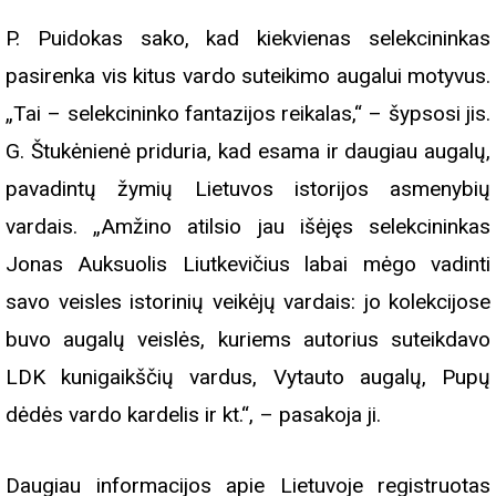
P. Puidokas sako, kad kiekvienas selekcininkas
pasirenka vis kitus vardo suteikimo augalui motyvus.
„Tai – selekcininko fantazijos reikalas,“ – šypsosi jis.
G. Štukėnienė priduria, kad esama ir daugiau augalų,
pavadintų žymių Lietuvos istorijos asmenybių
vardais. „Amžino atilsio jau išėjęs selekcininkas
Jonas Auksuolis Liutkevičius labai mėgo vadinti
savo veisles istorinių veikėjų vardais: jo kolekcijose
buvo augalų veislės, kuriems autorius suteikdavo
LDK kunigaikščių vardus, Vytauto augalų, Pupų
dėdės vardo kardelis ir kt.“, – pasakoja ji.
Daugiau informacijos apie Lietuvoje registruotas