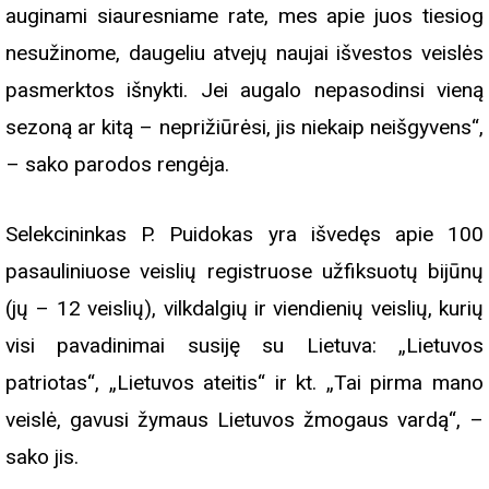
auginami siauresniame rate, mes apie juos tiesiog
nesužinome, daugeliu atvejų naujai išvestos veislės
pasmerktos išnykti. Jei augalo nepasodinsi vieną
sezoną ar kitą – neprižiūrėsi, jis niekaip neišgyvens“,
– sako parodos rengėja.
Selekcininkas P. Puidokas yra išvedęs apie 100
pasauliniuose veislių registruose užfiksuotų bijūnų
(jų – 12 veislių), vilkdalgių ir viendienių veislių, kurių
visi pavadinimai susiję su Lietuva: „Lietuvos
patriotas“, „Lietuvos ateitis“ ir kt. „Tai pirma mano
veislė, gavusi žymaus Lietuvos žmogaus vardą“, –
sako jis.