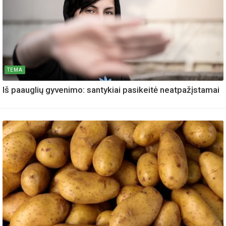
TEMA
Iš paauglių gyvenimo: santykiai pasikeitė neatpažįstamai