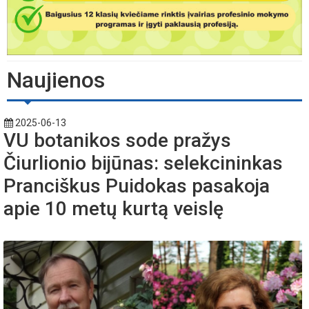
Naujienos
2025-06-13
VU botanikos sode pražys
Čiurlionio bijūnas: selekcininkas
Pranciškus Puidokas pasakoja
apie 10 metų kurtą veislę