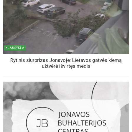
KLAUSYKLA
Rytinis siurprizas Jonavoje: Lietavos gatvės kiemą
užtvėrė išvirtęs medis