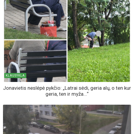
KLAUSYKLA
Jonavietis neslėpė pykčio: „Latrai sėdi, geria alų, o ten kur
geria, ten ir myža...“