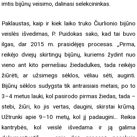
imtis bijūnų veisimo, dalinasi selekcininkas.
Paklaustas, kaip ir kiek laiko truko Čiurlionio bijūno
veislės išvedimas, P. Puidokas sako, kad tai buvo
ilgas, dar 2015 m. prasidėjęs procesas. „Pirma,
reikėjo dviejų skirtingų bijūnų, kuriems žydint nuo
vieno ant kito pernešiau žiedadulkes, tada reikėjo
žiūrėti, ar užsimegs sėklos, vėliau sėti, auginti.
Bijūnų sėklos sudygsta tik antraisiais metais, po to
3–4 metus lauki, kol pasirodo pirmas žiedas, tada –
stebi, žiūri, ko jis vertas, daugini, skirstai krūmą.
Užtrunki apie 9–10 metų, kol jį padaugini... Reikia
kantrybės, kol veislė išvedama ir ją galima