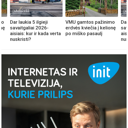
IVAIROVES
IVAIROVES
IV
mo
Dar laukia 5 ilgieji
VMU gamtos pažinimo
Dar
onę
savaitgaliai 2026-
erdvės kviečia į kelionę
sav
aisiais: kur ir kada verta
po miško pasaulį
ais
nuskristi?
nus