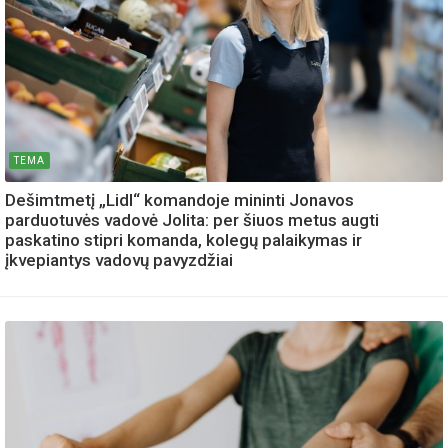
TEMA
Dešimtmetį „Lidl“ komandoje mininti Jonavos
parduotuvės vadovė Jolita: per šiuos metus augti
paskatino stipri komanda, kolegų palaikymas ir
įkvepiantys vadovų pavyzdžiai