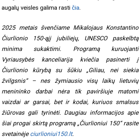
augalų veisles galima rasti
čia
.
2025 metais švenčiame Mikalojaus Konstantino
Čiurlionio 150-ąjį jubiliejų, UNESCO paskelbtą
minima sukaktimi. Programą kuruojanti
Vyriausybės kanceliarija kviečia pasinerti į
Čiurlionio kūrybą su šūkiu „Giliau, nei siekia
žvilgsnis“ – nes žymiausio visų laikų lietuvių
menininko darbai nėra tik paviršiuje matomi
vaizdai ar garsai, bet ir kodai, kuriuos smalsus
žiūrovas gali tyrinėti. Daugiau informacijos apie
šiai progai skirtą programą „Čiurlioniui 150“ rasite
svetainėje
ciurlioniui150.lt
.