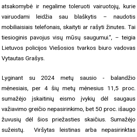
atsakomybė ir negalime toleruoti vairuotojų, kurie
vairuodami leidžia sau blaškytis – naudotis
mobiliaisiais telefonais, skaityti ar rašyti žinutes. Tai
tiesioginis pavojus visų mūsų saugumui.“, – teigia
Lietuvos policijos Viešosios tvarkos biuro vadovas
Vytautas Grašys.
Lyginant su 2024 metų sausio - balandžio
mėnesiais, per 4 šių metų mėnesius 11,5 proc.
sumažėjo įskaitinių eismo įvykių dėl saugaus
važiavimo greičio nepasirinkimo, bet 50 proc. išaugo
žuvusių dėl šios priežasties skaičius. Sumažėjo
sužeistų. Viršytas leistinas arba nepasirinktas