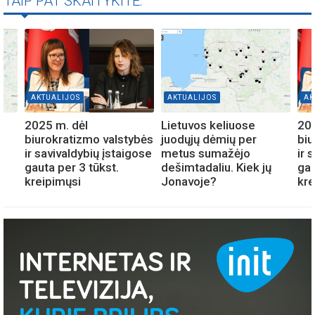
TAIP PAT SKAITYKITE:
AKTUALIJOS
AKTUALIJOS
AK
2025 m. dėl
Lietuvos keliuose
202
biurokratizmo valstybės
juodųjų dėmių per
biu
ir savivaldybių įstaigose
metus sumažėjo
ir 
gauta per 3 tūkst.
dešimtadaliu. Kiek jų
gau
kreipimųsi
Jonavoje?
kre