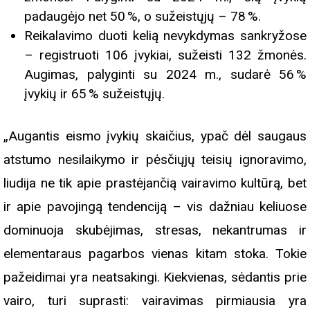
padaugėjo net 50 %, o sužeistųjų – 78 %.
Reikalavimo duoti kelią nevykdymas sankryžose
– registruoti 106 įvykiai, sužeisti 132 žmonės.
Augimas, palyginti su 2024 m., sudarė 56 %
įvykių ir 65 % sužeistųjų.
„Augantis eismo įvykių skaičius, ypač dėl saugaus
atstumo nesilaikymo ir pėsčiųjų teisių ignoravimo,
liudija ne tik apie prastėjančią vairavimo kultūrą, bet
ir apie pavojingą tendenciją – vis dažniau keliuose
dominuoja skubėjimas, stresas, nekantrumas ir
elementaraus pagarbos vienas kitam stoka. Tokie
pažeidimai yra neatsakingi. Kiekvienas, sėdantis prie
vairo, turi suprasti: vairavimas pirmiausia yra