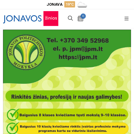
JONAVA
19°C
+