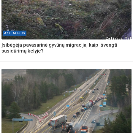
AKTUALIJOS
Įsibėgėja pavasarinė gyvūnų migracija, kaip išvengti
susidūrimų kelyje?