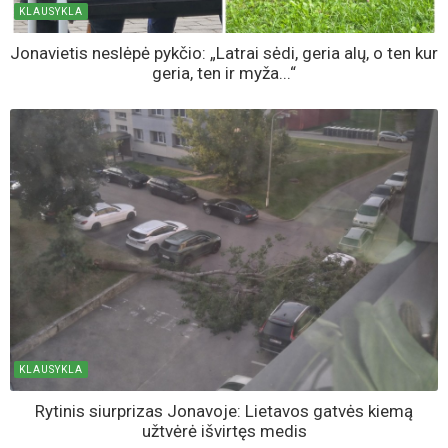
KLAUSYKLA
Jonavietis neslėpė pykčio: „Latrai sėdi, geria alų, o ten kur
geria, ten ir myža...“
KLAUSYKLA
Rytinis siurprizas Jonavoje: Lietavos gatvės kiemą
užtvėrė išvirtęs medis