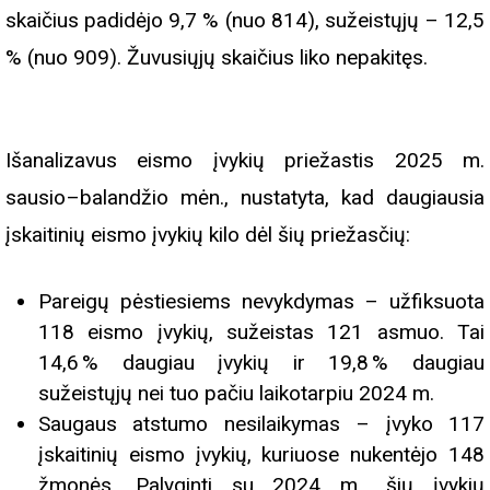
skaičius padidėjo 9,7 % (nuo 814), sužeistųjų – 12,5
% (nuo 909). Žuvusiųjų skaičius liko nepakitęs.
Išanalizavus eismo įvykių priežastis 2025 m.
sausio–balandžio mėn., nustatyta, kad daugiausia
įskaitinių eismo įvykių kilo dėl šių priežasčių:
Pareigų pėstiesiems nevykdymas – užfiksuota
118 eismo įvykių, sužeistas 121 asmuo. Tai
14,6 % daugiau įvykių ir 19,8 % daugiau
sužeistųjų nei tuo pačiu laikotarpiu 2024 m.
Saugaus atstumo nesilaikymas – įvyko 117
įskaitinių eismo įvykių, kuriuose nukentėjo 148
žmonės. Palyginti su 2024 m., šių įvykių