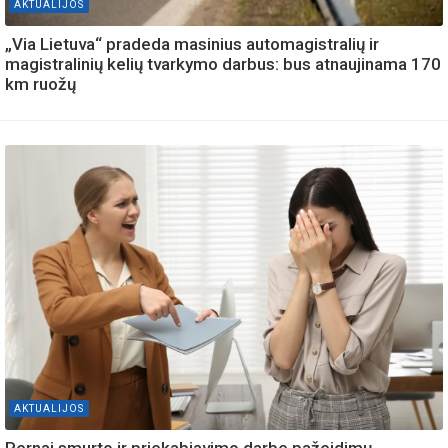
AKTUALIJOS
„Via Lietuva“ pradeda masinius automagistralių ir
magistralinių kelių tvarkymo darbus: bus atnaujinama 170
km ruožų
AKTUALIJOS
Pernai smurto ir priekabiavimo darbe pažeidimų