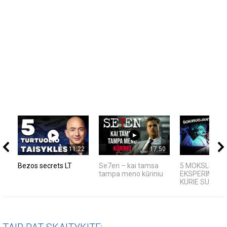
11:22
17:50
Bezos secrets LT
Se7en – kai tamsa
5 MOKSLINIAI
tampa meno kūriniu
EKSPERIMENTA
KURIE SUKRĖTĖ