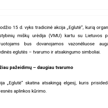
odžio 15 d. vyks tradicinė akcija „Eglutė“, kurią orga
stybinių miškų urėdija (VMU) kartu su Lietuvos pol
iruotojams bus dovanojamos vazonėliuose auga
ėdinės eglutės – tvarumo ir atsakingumo simboliai.
iau pažeidimų – daugiau tvarumo
ija „Eglutė“ skatina atsakingą elgesį, kuris prisided
resnės aplinkos kūrimo.