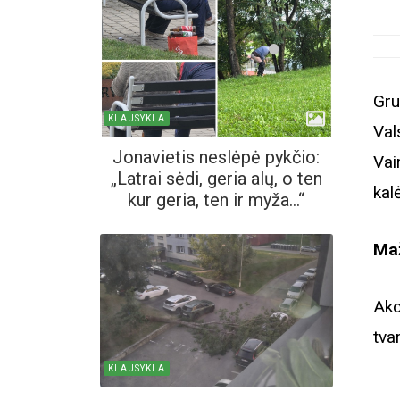
Gru
KLAUSYKLA
Val
Jonavietis neslėpė pykčio:
Va
„Latrai sėdi, geria alų, o ten
kal
kur geria, ten ir myža...“
Maž
Akc
tva
KLAUSYKLA