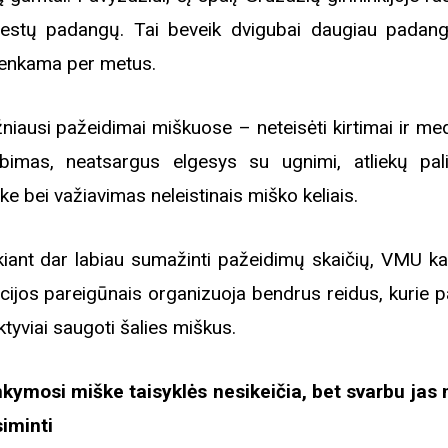
estų padangų. Tai beveik dvigubai daugiau padang
enkama per metus.
iame aplankyti parodą
Nusišypsok mums,
ešpatie“. Legendinio
niausi pažeidimai miškuose – neteisėti kirtimai ir me
pektaklio kelionė“
bimas, neatsargus elgesys su ugnimi, atliekų pal
ke bei važiavimas neleistinais miško keliais.
kiant dar labiau sumažinti pažeidimų skaičių, VMU ka
icijos pareigūnais organizuoja bendrus reidus, kurie 
ktyviai saugoti šalies miškus.
kymosi miške taisyklės nesikeičia, bet svarbu jas 
siminti