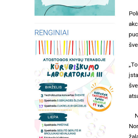
Pol
akc
RENGINIAI
puo
šve
„To
įst
šve
ats
Net
Nor
žal