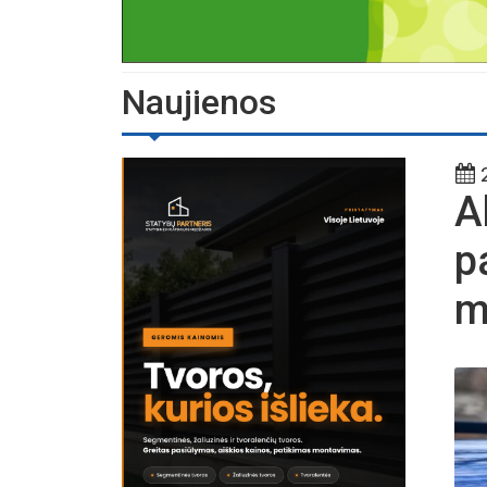
Naujienos
2
A
p
m