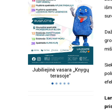
išm
sur
Kvieč
„
Vi
Daž
s
gro
miš
Sie
Jubiliejinė vasara ,,Knygų
pol
terasoje"
efe
Lan
pri