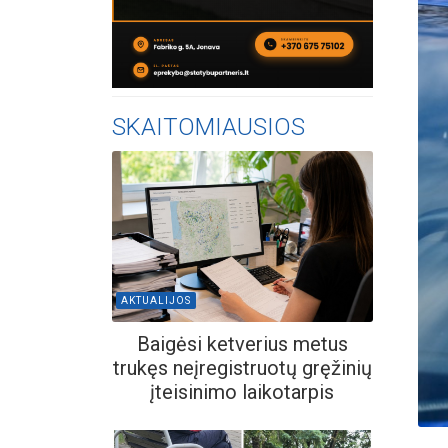
SKAITOMIAUSIOS
AKTUALIJOS
Baigėsi ketverius metus
trukęs neįregistruotų gręžinių
įteisinimo laikotarpis