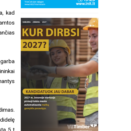
a, kad
 gamtos
ančias
agarba
ninkai
inantys
dimas.
didelę
inius
sta 5 t