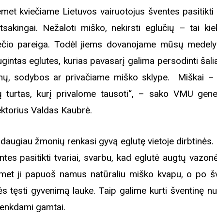
emet kviečiame Lietuvos vairuotojus šventes pasitikti 
atsakingai. Nežaloti miško, nekirsti eglučių – tai kie
iečio pareiga. Todėl jiems dovanojame mūsų medel
ugintas eglutes, kurias pavasarį galima persodinti šal
ų, sodybos ar privačiame miško sklype. Miškai 
ų turtas, kurį privalome tausoti“, – sako VMU gener
ektorius Valdas Kaubrė.
 daugiau žmonių renkasi gyvą eglutę vietoje dirbtinės.
ntes pasitikti tvariai, svarbu, kad eglutė augtų vazon
met ji papuoš namus natūraliu miško kvapu, o po š
ės tęsti gyvenimą lauke. Taip galime kurti šventinę nu
enkdami gamtai.