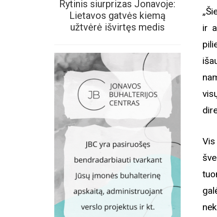
Rytinis siurprizas Jonavoje:
„Ši
Lietavos gatvės kiemą
užtvėrė išvirtęs medis
ir 
pil
iša
nam
vis
dir
Vis
šve
tuo
gal
nek