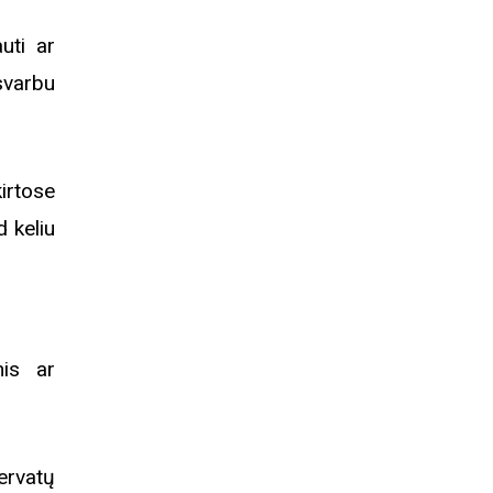
uti ar
 svarbu
kirtose
d keliu
mis ar
ervatų