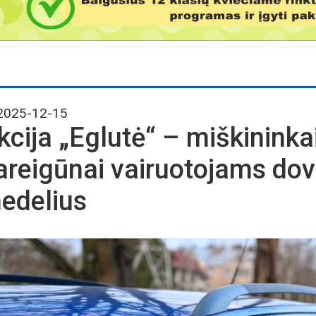
025-12-15
kcija „Eglutė“ – miškininkai 
areigūnai vairuotojams dov
edelius