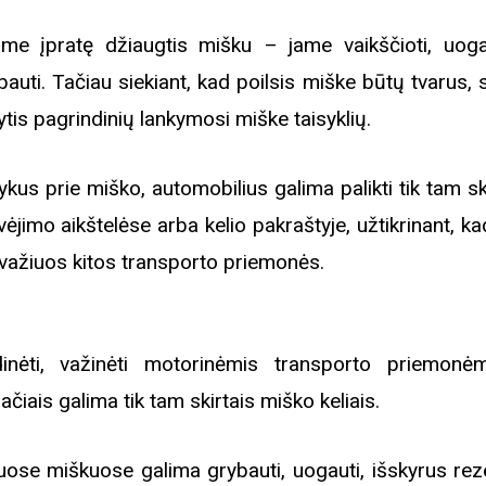
me įpratę džiaugtis mišku – jame vaikščioti, uoga
bauti. Tačiau siekiant, kad poilsis miške būtų tvarus,
kytis pagrindinių lankymosi miške taisyklių.
ykus prie miško, automobilius galima palikti tik tam s
vėjimo aikštelėse arba kelio pakraštyje, užtikrinant, ka
važiuos kitos transporto priemonės.
inėti, važinėti motorinėmis transporto priemonė
račiais galima tik tam skirtais miško keliais.
uose miškuose galima grybauti, uogauti, išskyrus rez