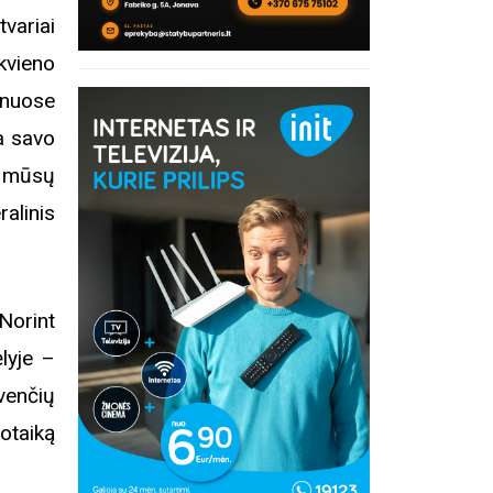
tvariai
kvieno
ynuose
ia savo
– mūsų
alinis
 Norint
ėlyje –
venčių
otaiką