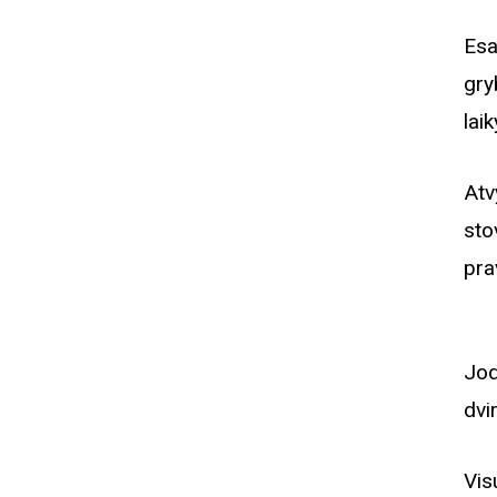
Esa
gry
lai
Atv
sto
pra
Jod
dvi
Vis