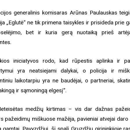
icijos generalinis komisaras Arūnas Paulauskas teigi
ija „Eglutė“ ne tik primena taisykles ir prisideda prie
selėjimo, bet ir kuria gerą nuotaiką prieš artėj
ntes.
kios iniciatyvos rodo, kad rūpestis aplinka ir p
atymui yra neatsiejami dalykai, o policija ir miški
ntiniu laikotarpiu yra ne baudėjai, o partneriai, skat
akingą ir sąmoningą elgesį“.
eisėtas medžių kirtimas – vis dar dažnas pažei
s pažeidimų miškuose mažėja, pavieniai atvejai daro 
Biblioteka kviečia į reng
ą gamtai. Pavyzdžiui, šį spalį Gruzdžių girininkijoje ra
rugpjūčio mėnesį