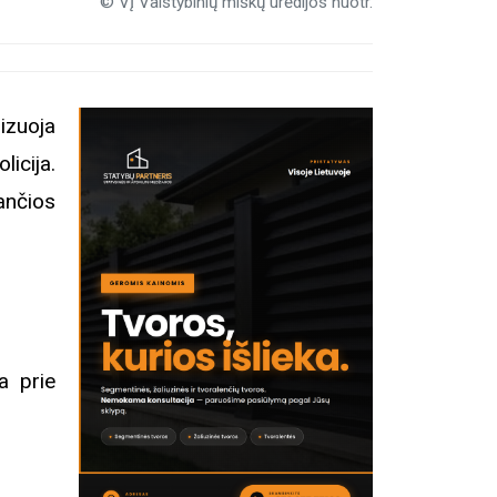
© VĮ Valstybinių miškų urėdijos nuotr.
nizuoja
icija.
nčios
a prie