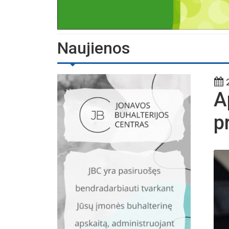
Naujienos
2
A
p