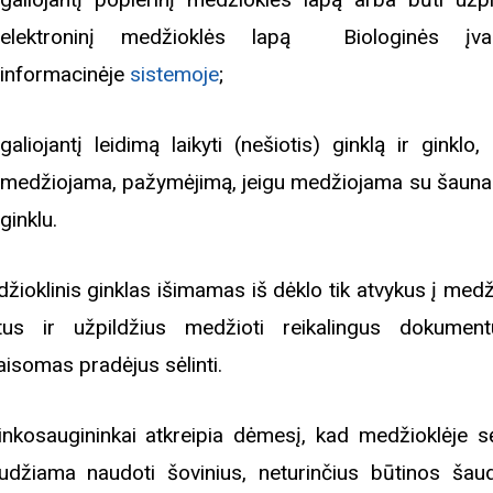
elektroninį medžioklės lapą Biologinės įvai
informacinėje
sistemoje
;
galiojantį leidimą laikyti (nešiotis) ginklą ir ginklo,
medžiojama, pažymėjimą, jeigu medžiojama su šaun
ginklu.
žioklinis ginklas išimamas iš dėklo tik atvykus į medž
tus ir užpildžius medžioti reikalingus dokumen
aisomas pradėjus sėlinti.
inkosaugininkai atkreipia dėmesį, kad medžioklėje sė
Biblioteka kviečia į reng
udžiama naudoti šovinius, neturinčius būtinos ša
rugpjūčio mėnesį