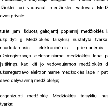
žioklei turi vadovauti medžioklės vadovas. Medž
ovas privalo:
turėti jam išduotą galiojantį popierinį medžioklės l
užpildyti jį Medžioklės taisyklių nustatyta tvark
naudodamasis elektroninėmis priemonėmis
užsiregistravęs elektroniniame medžioklės lape p
įsitikinęs, kad kiti jo vadovaujamos medžioklės da
užsiregistravo elektroniniame medžioklės lape ir patv
savo dalyvavimą medžioklėje;
organizuoti medžioklę Medžioklės taisyklių nus
tvarka;