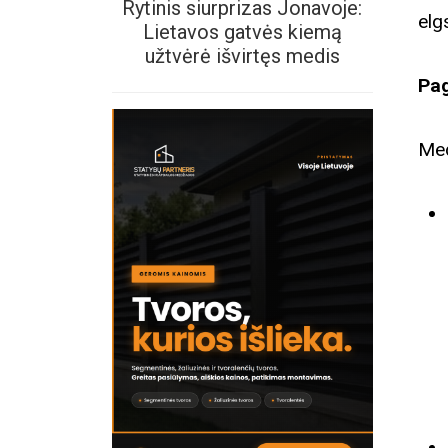
Rytinis siurprizas Jonavoje:
elg
Lietavos gatvės kiemą
užtvėrė išvirtęs medis
Pag
Med