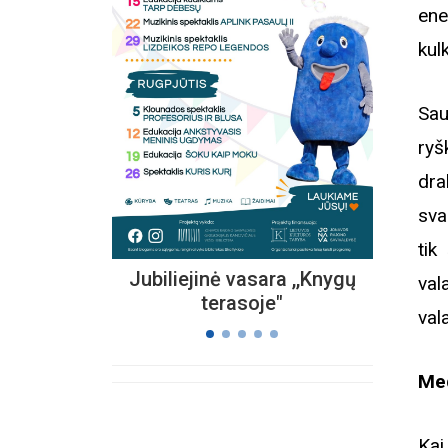
ene
kul
Kvieč
„
Sau
Vi
s
ry
dra
sva
tik
Jubiliejinė vasara ,,Knygų
val
terasoje"
val
Med
Kai