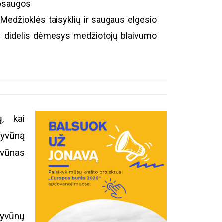
saugos
 Medžioklės taisyklių ir saugaus elgesio
as didelis dėmesys medžiotojų blaivumo
, kai
gyvūną
yvūnas
yvūnų