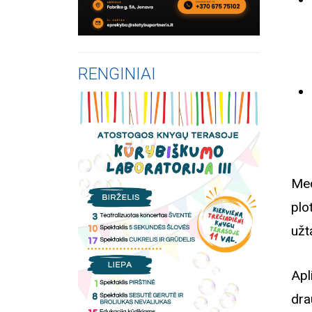
RENGINIAI
Med
plo
užt
Apl
dra