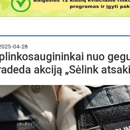
025-04-28
plinkosaugininkai nuo geg
radeda akciją „Sėlink atsak