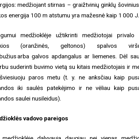
rgijos: medžiojant stirnas – graižtvinių ginklų šovinius
kos energija 100 m atstumu yra mažesnė kaip 1 000 
iame aplankyti parodą
Nusišypsok mums,
gumui medžioklėje užtikrinti medžiotojai privalo 
ešpatie“. Legendinio
pektaklio kelionė“
škios (oranžinės, geltonos) spalvos viršut
bužius arba galvos apdangalus ar liemenes. Dėl s
rbu suderinti buvimo vietą su kitais medžiotojais ir m
 šviesiuoju paros metu (t. y. ne anksčiau kaip pus
andos iki saulės patekėjimo ir ne vėliau kaip pus
andos saulei nusileidus).
žioklės vadovo pareigos
 medžioklėje dalyvauja daugiau nei vienas medžio