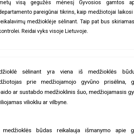
metų visą gegužės mėnesį Gyvosios gamtos ap
departamento pareigūnai tikrins, kaip medžiotojai laikosi
reikalavimų medžioklėje sėlinant. Taip pat bus skiriam
kontrolei. Reidai vyks visoje Lietuvoje.
žioklė sėlinant yra viena iš medžioklės būdų
žiotojas prie medžiojamojo gyvūno prisėlina, 
aido ar sustabdo medžioklinis šuo, medžiojamasis g
iliojamas viliokliu ar vilbyne.
 medžioklės būdas reikalauja išmanymo apie g