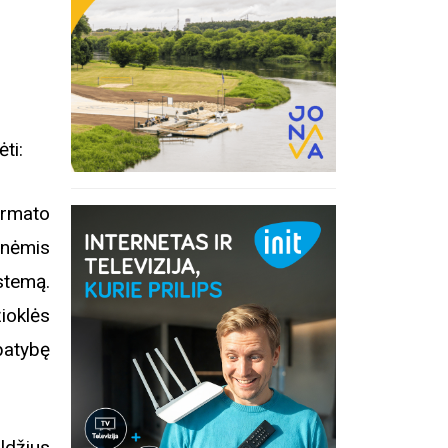
ėti:
ormato
inėmis
stemą.
ioklės
atybę
ldžius