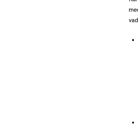
med
vad