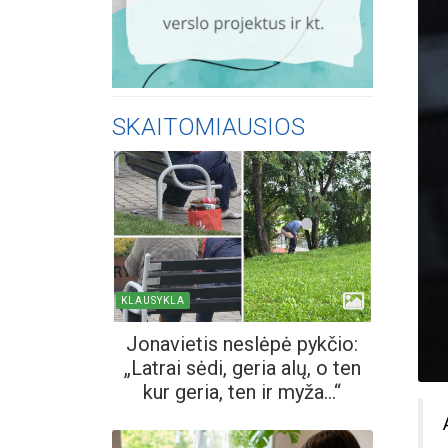
SKAITOMIAUSIOS
KLAUSYKLA
Jonavietis neslėpė pykčio:
„Latrai sėdi, geria alų, o ten
kur geria, ten ir myža...“