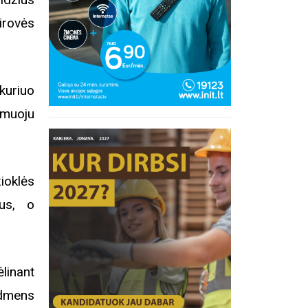
rovės
 kuriuo
amuoju
ioklės
tus, o
linant
inius
udmens