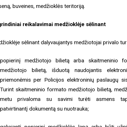
seną, buveines, medžioklės teritoriją.
rindiniai reikalavimai medžioklėje sėlinant
žioklėje sėlinant dalyvaujantys medžiotojai privalo tur
popierinį medžiotojo bilietą arba skaitmeninio f
medžiotojo bilietą, išduotą naudojantis elektron
priemonėmis per Policijos elektroninių paslaugų si
Turint skaitmeninio formato medžiotojo bilietą, medž
metu privaloma su savimi turėti asmens tap
patvirtinantį dokumentą su nuotrauka;
galiojantį popierinį medžioklės lapą arba būti užpi