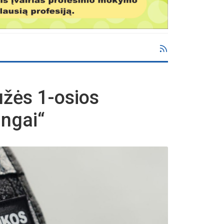
užės 1-osios
ingai“