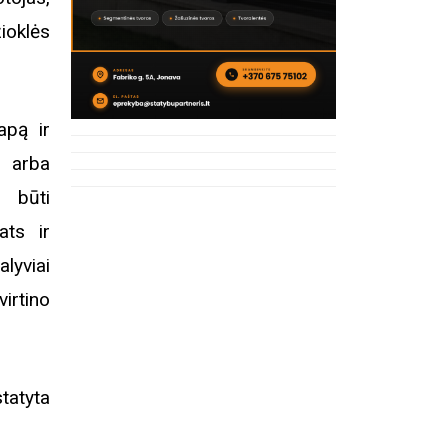
ioklės
apą ir
a arba
 būti
ats ir
lyviai
irtino
tatyta