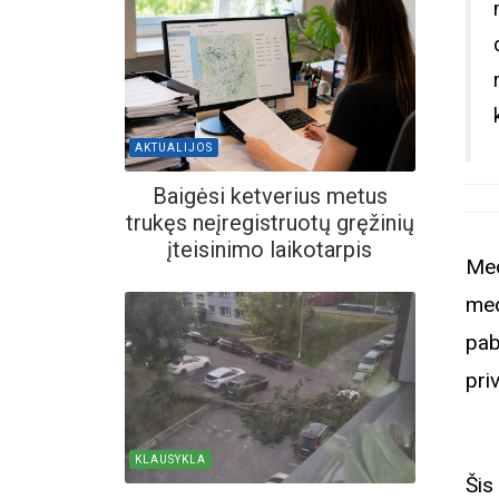
AKTUALIJOS
Baigėsi ketverius metus
trukęs neįregistruotų gręžinių
įteisinimo laikotarpis
Med
med
pab
priv
KLAUSYKLA
Šis