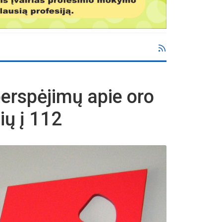
perspėjimų apie oro
ių į 112