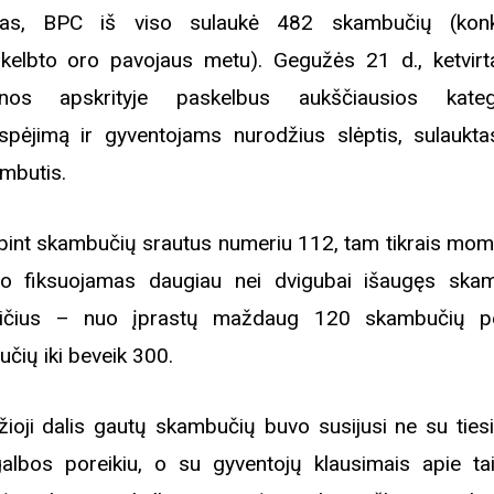
tas, BPC iš viso sulaukė 482 skambučių (konk
kelbto oro pavojaus metu). Gegužės 21 d., ketvirta
nos apskrityje paskelbus aukščiausios katego
spėjimą ir gyventojams nurodžius slėptis, sulaukt
mbutis.
bint skambučių srautus numeriu 112, tam tikrais mom
o fiksuojamas daugiau nei dvigubai išaugęs ska
aičius – nuo įprastų maždaug 120 skambučių p
učių iki beveik 300.
žioji dalis gautų skambučių buvo susijusi ne su tiesi
albos poreikiu, o su gyventojų klausimais apie tai