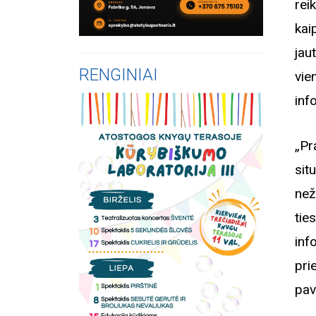
rei
kai
jau
RENGINIAI
vie
inf
„Pr
sit
než
tie
inf
pri
pav