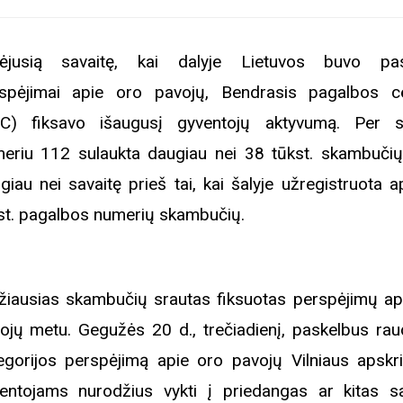
ėjusią savaitę, kai dalyje Lietuvos buvo pas
spėjimai apie oro pavojų, Bendrasis pagalbos c
C) fiksavo išaugusį gyventojų aktyvumą. Per s
eriu 112 sulaukta daugiau nei 38 tūkst. skambučių
giau nei savaitę prieš tai, kai šalyje užregistruota a
st. pagalbos numerių skambučių.
žiausias skambučių srautas fiksuotas perspėjimų ap
ojų metu. Gegužės 20 d., trečiadienį, paskelbus ra
egorijos perspėjimą apie oro pavojų Vilniaus apskrit
entojams nurodžius vykti į priedangas ar kitas s