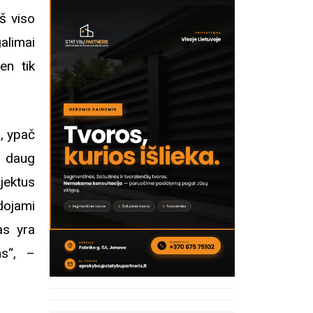
š viso
alimai
Registracija į eitynes
Ekskurs
Kosakovsk
en tik
įkūrim
, ypač
e daug
jektus
udojami
as yra
ms“, –