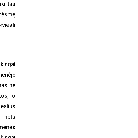
kirtas
grėsmę
kviesti
kingai
menėje
mas ne
tos, o
ealius
ų metu
omenės
akingai