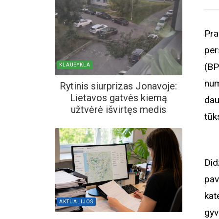
Pra
per
(BP
KLAUSYKLA
num
Rytinis siurprizas Jonavoje:
Lietavos gatvės kiemą
dau
užtvėrė išvirtęs medis
tūk
Did
pav
kat
AKTUALIJOS
gyv