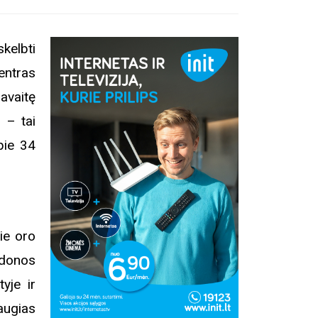
kelbti
entras
avaitę
 – tai
pie 34
ie oro
udonos
yje ir
augias