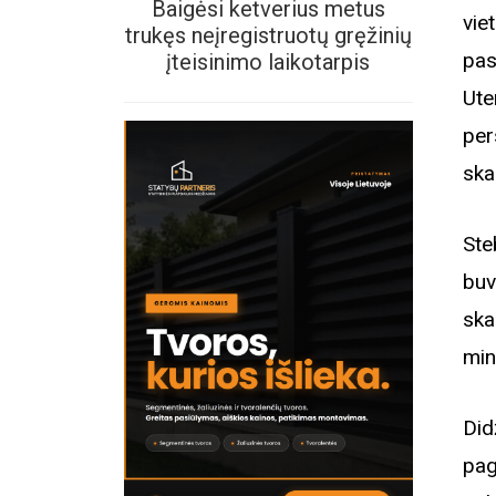
Baigėsi ketverius metus
vie
trukęs neįregistruotų gręžinių
pas
įteisinimo laikotarpis
Ute
per
ska
Ste
buv
sk
min
Did
pag