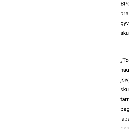
BPC
pra
gyv
sku
„To
nau
įsi
sku
tar
pag
lab
geb