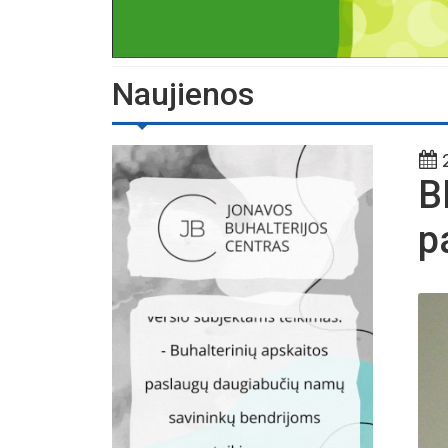
Naujienos
2
B
p