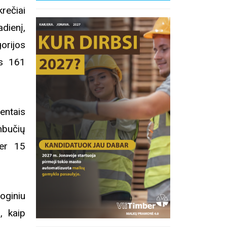
rečiai
dienį,
rijos
as 161
entais
mbučių
er 15
oginiu
, kaip