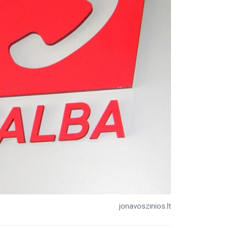
jonavoszinios.lt