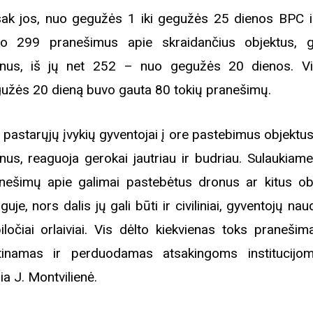
ak jos, nuo gegužės 1 iki gegužės 25 dienos BPC i
o 299 pranešimus apie skraidančius objektus, g
iame aplankyti parodą
Nusišypsok mums,
nus, iš jų net 252 – nuo gegužės 20 dienos. Vi
ešpatie“. Legendinio
užės 20 dieną buvo gauta 80 tokių pranešimų.
pektaklio kelionė“
 pastarųjų įvykių gyventojai į ore pastebimus objektus
nus, reaguoja gerokai jautriau ir budriau. Sulaukiam
nešimų apie galimai pastebėtus dronus ar kitus ob
guje, nors dalis jų gali būti ir civiliniai, gyventojų na
iločiai orlaiviai. Vis dėlto kiekvienas toks pranešim
tinamas ir perduodamas atsakingoms institucijo
gia J. Montvilienė.