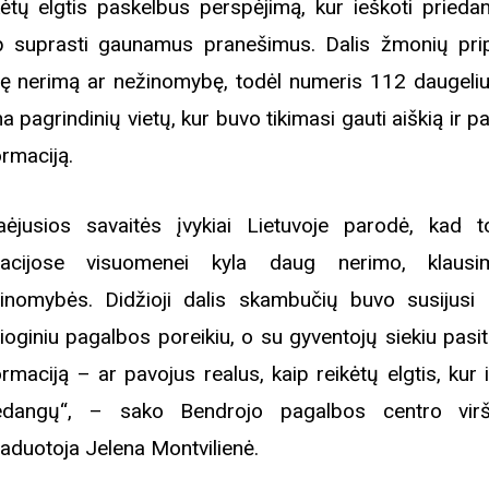
kėtų elgtis paskelbus perspėjimą, kur ieškoti prieda
p suprasti gaunamus pranešimus. Dalis žmonių pri
tę nerimą ar nežinomybę, todėl numeris 112 daugeliu
na pagrindinių vietų, kur buvo tikimasi gauti aiškią ir p
ormaciją.
aėjusios savaitės įvykiai Lietuvoje parodė, kad t
uacijose visuomenei kyla daug nerimo, klausi
inomybės. Didžioji dalis skambučių buvo susijusi
sioginiu pagalbos poreikiu, o su gyventojų siekiu pasiti
ormaciją – ar pavojus realus, kaip reikėtų elgtis, kur 
edangų“, – sako Bendrojo pagalbos centro virš
aduotoja Jelena Montvilienė.
Biblioteka kviečia į reng
rugpjūčio mėnesį