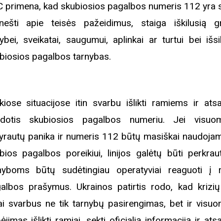
 primena, kad skubiosios pagalbos numeris 112 yra s
nešti apie teisės pažeidimus, staiga iškilusią 
ybei, sveikatai, saugumui, aplinkai ar turtui bei išsi
biosios pagalbos tarnybas.
kiose situacijose itin svarbu išlikti ramiems ir atsa
dotis skubiosios pagalbos numeriu. Jei visuo
vyrautų panika ir numeris 112 būtų masiškai naudoja
bios pagalbos poreikiui, linijos galėtų būti perkrau
nyboms būtų sudėtingiau operatyviai reaguoti į r
albos prašymus. Ukrainos patirtis rodo, kad krizi
ai svarbus ne tik tarnybų pasirengimas, bet ir visu
ėjimas išlikti ramiai, sekti oficialią informaciją ir ats