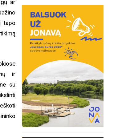
ngų ar
pažino
i tapo
atikimą
okiose
mų ir
 ne su
kslinti
ieškoti
ininko
inius