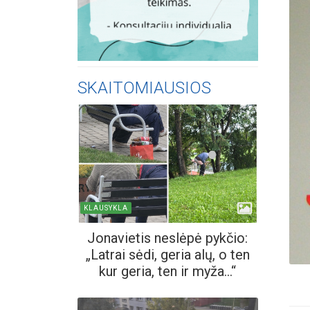
SKAITOMIAUSIOS
KLAUSYKLA
Jonavietis neslėpė pykčio:
„Latrai sėdi, geria alų, o ten
kur geria, ten ir myža...“