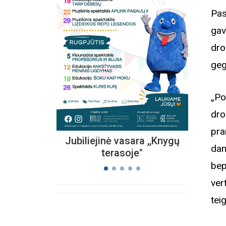
Pas
gav
Kvieč
„
dro
Vi
geg
s
„Po
dro
pra
Jubiliejinė vasara ,,Knygų
dan
terasoje"
bep
ver
tei