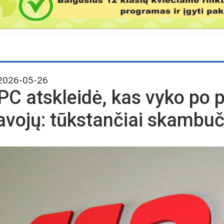
026-05-26
PC atskleidė, kas vyko po 
avojų: tūkstančiai skambuč