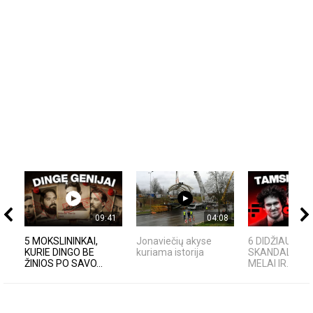
09:41
04:08
5 MOKSLININKAI,
Jonaviečių akyse
6 DIDŽIAUSI T
KURIE DINGO BE
kuriama istorija
SKANDALAI: A
ŽINIOS PO SAVO...
MELAI IR...