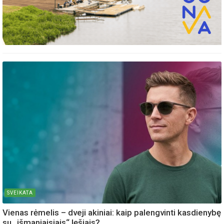
SVEIKATA
Vienas rėmelis – dveji akiniai: kaip palengvinti kasdienybę
su „išmaniaisiais“ lęšiais?