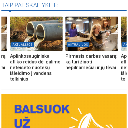
TAIP PAT SKAITYKITE:
AKTUALIJOS
AKTUALIJOS
AK
rą:
Aplinkosaugininkai
Pirmasis darbas vasarą:
Apl
atliko reidus dėl galimo
ką turi žinoti
atl
vai
neteisėto nuotekų
nepilnamečiai ir jų tėvai
net
išleidimo į vandens
išl
telkinius
tel