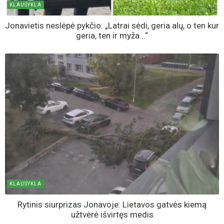
KLAUSYKLA
Jonavietis neslėpė pykčio: „Latrai sėdi, geria alų, o ten kur
geria, ten ir myža...“
KLAUSYKLA
Rytinis siurprizas Jonavoje: Lietavos gatvės kiemą
užtvėrė išvirtęs medis