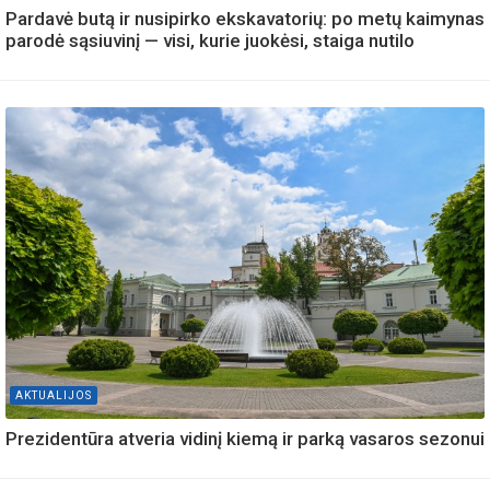
Pardavė butą ir nusipirko ekskavatorių: po metų kaimynas
parodė sąsiuvinį — visi, kurie juokėsi, staiga nutilo
AKTUALIJOS
Prezidentūra atveria vidinį kiemą ir parką vasaros sezonui