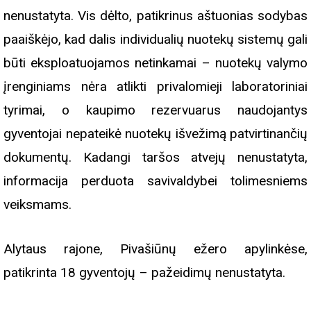
nenustatyta. Vis dėlto, patikrinus aštuonias sodybas
paaiškėjo, kad dalis individualių nuotekų sistemų gali
būti eksploatuojamos netinkamai – nuotekų valymo
įrenginiams nėra atlikti privalomieji laboratoriniai
tyrimai, o kaupimo rezervuarus naudojantys
gyventojai nepateikė nuotekų išvežimą patvirtinančių
dokumentų. Kadangi taršos atvejų nenustatyta,
informacija perduota savivaldybei tolimesniems
veiksmams.
Alytaus rajone, Pivašiūnų ežero apylinkėse,
patikrinta 18 gyventojų – pažeidimų nenustatyta.