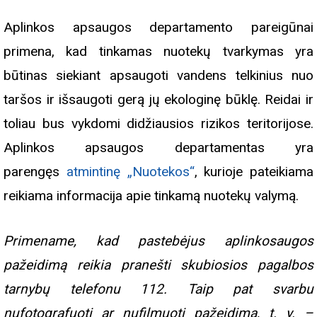
Aplinkos apsaugos departamento pareigūnai
primena, kad tinkamas nuotekų tvarkymas yra
būtinas siekiant apsaugoti vandens telkinius nuo
taršos ir išsaugoti gerą jų ekologinę būklę. Reidai ir
toliau bus vykdomi didžiausios rizikos teritorijose.
Aplinkos apsaugos departamentas yra
parengęs
atmintinę „Nuotekos“
, kurioje pateikiama
reikiama informacija apie tinkamą nuotekų valymą.
Primename, kad pastebėjus aplinkosaugos
pažeidimą reikia pranešti skubiosios pagalbos
tarnybų telefonu 112. Taip pat svarbu
nufotografuoti ar nufilmuoti pažeidimą, t. y. –