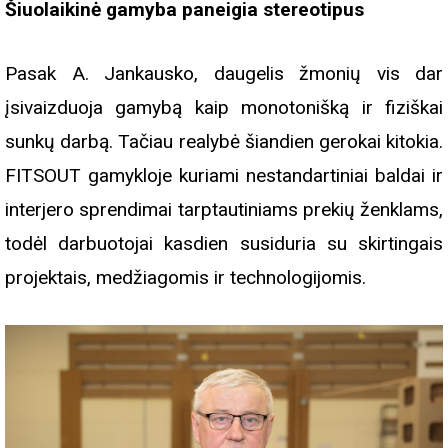
Šiuolaikinė gamyba paneigia stereotipus
Pasak A. Jankausko, daugelis žmonių vis dar
įsivaizduoja gamybą kaip monotonišką ir fiziškai
sunkų darbą. Tačiau realybė šiandien gerokai kitokia.
FITSOUT gamykloje kuriami nestandartiniai baldai ir
interjero sprendimai tarptautiniams prekių ženklams,
todėl darbuotojai kasdien susiduria su skirtingais
projektais, medžiagomis ir technologijomis.