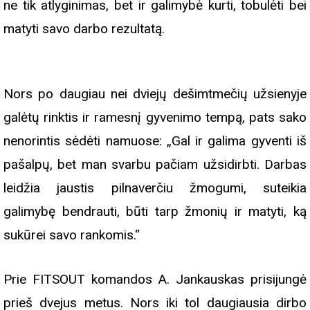
ne tik atlyginimas, bet ir galimybė kurti, tobulėti bei
matyti savo darbo rezultatą.
Nors po daugiau nei dviejų dešimtmečių užsienyje
galėtų rinktis ir ramesnį gyvenimo tempą, pats sako
nenorintis sėdėti namuose: „Gal ir galima gyventi iš
pašalpų, bet man svarbu pačiam užsidirbti. Darbas
leidžia jaustis pilnaverčiu žmogumi, suteikia
galimybę bendrauti, būti tarp žmonių ir matyti, ką
sukūrei savo rankomis.“
Prie FITSOUT komandos A. Jankauskas prisijungė
prieš dvejus metus. Nors iki tol daugiausia dirbo