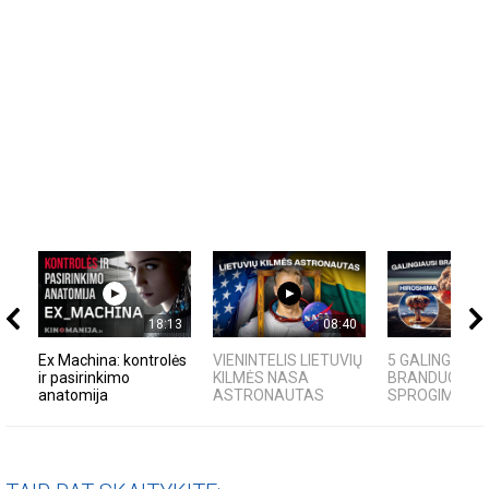
18:13
08:40
Ex Machina: kontrolės
VIENINTELIS LIETUVIŲ
5 GALINGIAUSI
ir pasirinkimo
KILMĖS NASA
BRANDUOLINIA
anatomija
ASTRONAUTAS
SPROGIMAI...