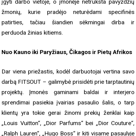
įgyti darbo vietoje, o įmonėje netrūksta pavyzdžių
žmonių, kurie pradėjo neturėdami specifinės
patirties, tačiau šiandien sėkmingai dirba ir
perduoda žinias kitiems.
Nuo Kauno iki Paryžiaus, Čikagos ir Pietų Afrikos
Dar viena priežastis, kodėl darbuotojai vertina savo
darbą FITSOUT – galimybė prisidėti prie tarptautinių
projektų. Įmonės gaminami baldai ir interjero
sprendimai pasiekia įvairias pasaulio šalis, o tarp
klientų yra tokie gerai žinomi prekių ženklai kaip
„Louis Vuitton“, „Dior Parfums“ bei „Dior Couture“,
„Ralph Lauren“, „Hugo Boss“ ir kiti visame pasaulyje