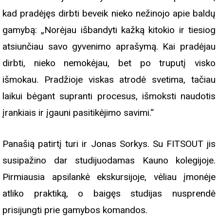
kad pradėjęs dirbti beveik nieko nežinojo apie baldų
gamybą: „Norėjau išbandyti kažką kitokio ir tiesiog
atsiunčiau savo gyvenimo aprašymą. Kai pradėjau
dirbti, nieko nemokėjau, bet po truputį visko
išmokau. Pradžioje viskas atrodė svetima, tačiau
laikui bėgant supranti procesus, išmoksti naudotis
įrankiais ir įgauni pasitikėjimo savimi.“
Panašią patirtį turi ir Jonas Sorkys. Su FITSOUT jis
susipažino dar studijuodamas Kauno kolegijoje.
Pirmiausia apsilankė ekskursijoje, vėliau įmonėje
atliko praktiką, o baigęs studijas nusprendė
prisijungti prie gamybos komandos.