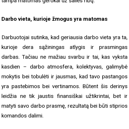
tampa matomas gerokai už šalies ribų.
Darbo vieta, kurioje žmogus yra matomas
Darbuotojai sutinka, kad geriausia darbo vieta yra ta,
kurioje dera sąžiningas atlygis ir prasmingas
darbas. Tačiau ne mažiau svarbu ir tai, kas vyksta
kasdien – darbo atmosfera, kolektyvas, galimybė
mokytis bei tobulėti ir jausmas, kad tavo pastangos
yra pastebimos bei vertinamos. Būtent šis derinys
leidžia ne tik jaustis finansiškai užtikrintai, bet ir
matyti savo darbo prasmę, rezultatą bei būti stiprios
komandos dalimi.