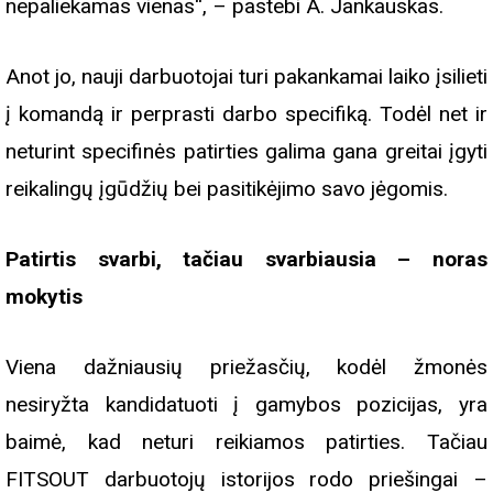
nepaliekamas vienas“, – pastebi A. Jankauskas.
Anot jo, nauji darbuotojai turi pakankamai laiko įsilieti
į komandą ir perprasti darbo specifiką. Todėl net ir
neturint specifinės patirties galima gana greitai įgyti
reikalingų įgūdžių bei pasitikėjimo savo jėgomis.
Patirtis svarbi, tačiau svarbiausia – noras
mokytis
Viena dažniausių priežasčių, kodėl žmonės
nesiryžta kandidatuoti į gamybos pozicijas, yra
baimė, kad neturi reikiamos patirties. Tačiau
FITSOUT darbuotojų istorijos rodo priešingai –