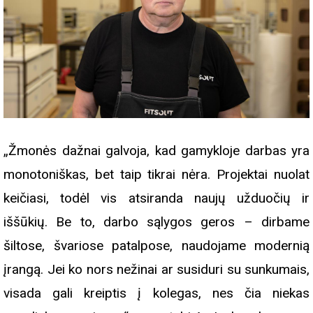
„Žmonės dažnai galvoja, kad gamykloje darbas yra
monotoniškas, bet taip tikrai nėra. Projektai nuolat
keičiasi, todėl vis atsiranda naujų užduočių ir
iššūkių. Be to, darbo sąlygos geros – dirbame
šiltose, švariose patalpose, naudojame modernią
įrangą. Jei ko nors nežinai ar susiduri su sunkumais,
visada gali kreiptis į kolegas, nes čia niekas