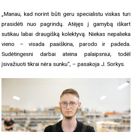
„Manau, kad norint būti geru specialistu viskas turi
prasidėti nuo pagrindų. Atėjęs į gamybą iškart
sutikau labai draugišką kolektyvą. Niekas nepalieka
vieno – visada paaiškina, parodo ir padeda.
Sudėtingesni darbai ateina palaipsniui, todėl
įsivažiuoti tikrai nėra sunku“, – pasakoja J. Sorkys.