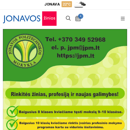
JONAVA
22°C
+