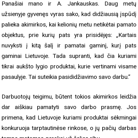
Panašiai mano ir A. Jankauskas. Daug metų
užsienyje gyvenęs vyras sako, kad didžiausią įspūdį
palieka akimirkos, kai kelionių metu netikėtai pamato
objektus, prie kurių pats yra prisidėjęs: „Kartais
nuvyksti į kitą šalį ir pamatai gaminį, kurį pats
gaminai Lietuvoje. Tada supranti, kad čia kuriami
tikrai aukšto lygio produktai, kurie vertinami visame
pasaulyje. Tai suteikia pasididžiavimo savo darbu.“
Darbuotojų teigimu, būtent tokios akimirkos leidžia
dar aiškiau pamatyti savo darbo prasmę. Jos
primena, kad Lietuvoje kuriami produktai sėkmingai
konkuruoja tarptautinėse rinkose, o jų pačių darbas