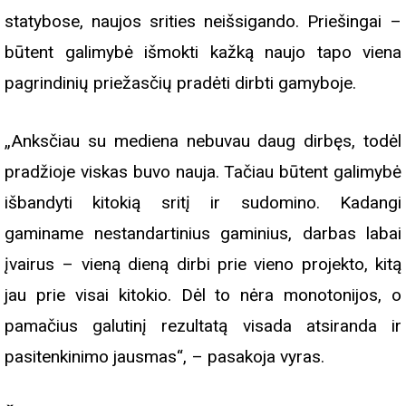
statybose, naujos srities neišsigando. Priešingai –
būtent galimybė išmokti kažką naujo tapo viena
pagrindinių priežasčių pradėti dirbti gamyboje.
„Anksčiau su mediena nebuvau daug dirbęs, todėl
pradžioje viskas buvo nauja. Tačiau būtent galimybė
išbandyti kitokią sritį ir sudomino. Kadangi
gaminame nestandartinius gaminius, darbas labai
įvairus – vieną dieną dirbi prie vieno projekto, kitą
jau prie visai kitokio. Dėl to nėra monotonijos, o
pamačius galutinį rezultatą visada atsiranda ir
pasitenkinimo jausmas“, – pasakoja vyras.