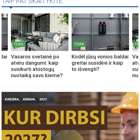
TAIP PAT SKAITYKITE:
TEMA
TEMA
TE
ldai
Vasaros svetainė po
Kodėl jūsų vonios baldai
Vas
p
atviru dangumi: kaip
greitai susidėvi ir kaip
atv
susikurti atostogų
to išvengti?
sus
nuotaiką savo kieme?
nuo