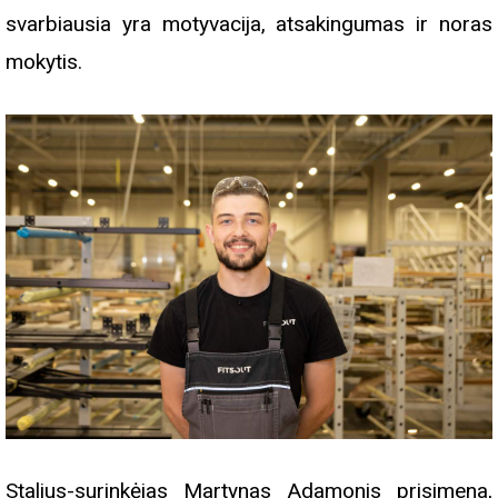
svarbiausia yra motyvacija, atsakingumas ir noras
mokytis.
Stalius-surinkėjas Martynas Adamonis prisimena,