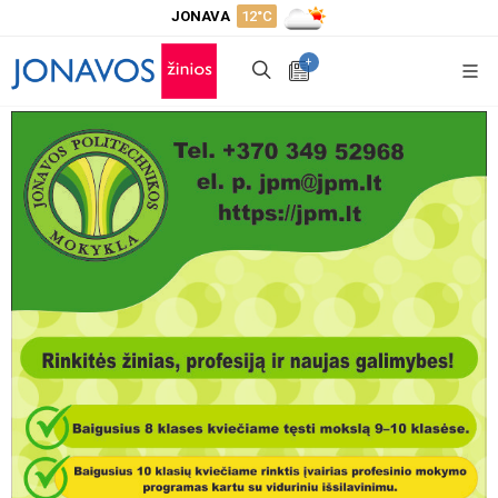
JONAVA
12°C
+