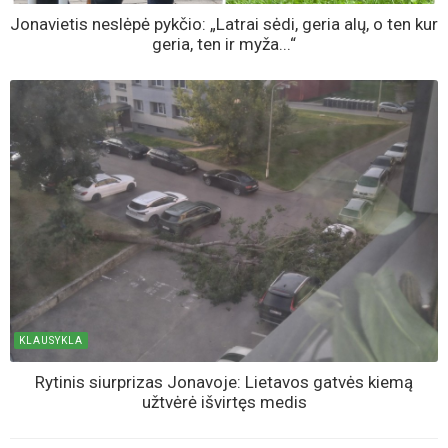
Jonavietis neslėpė pykčio: „Latrai sėdi, geria alų, o ten kur
geria, ten ir myža...“
KLAUSYKLA
Rytinis siurprizas Jonavoje: Lietavos gatvės kiemą
užtvėrė išvirtęs medis