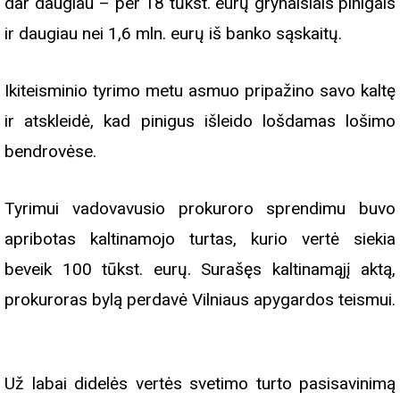
dar daugiau – per 18 tūkst. eurų grynaisiais pinigais
ir daugiau nei 1,6 mln. eurų iš banko sąskaitų.
Ikiteisminio tyrimo metu asmuo pripažino savo kaltę
ir atskleidė, kad pinigus išleido lošdamas lošimo
bendrovėse.
Tyrimui vadovavusio prokuroro sprendimu buvo
apribotas kaltinamojo turtas, kurio vertė siekia
beveik 100 tūkst. eurų. Surašęs kaltinamąjį aktą,
prokuroras bylą perdavė Vilniaus apygardos teismui.
Už labai didelės vertės svetimo turto pasisavinimą