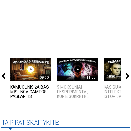
09:00
11:00
KAMUOLINIS ŽAIBAS:
5 MOKSLINIAI
KAS SUKŪRĖ D
MĮSLINGA GAMTOS
EKSPERIMENTAI,
INTELEKTĄ? K
PASLAPTIS
KURIE SUKRĖTĖ...
ISTORIJA IR F
TAIP PAT SKAITYKITE: