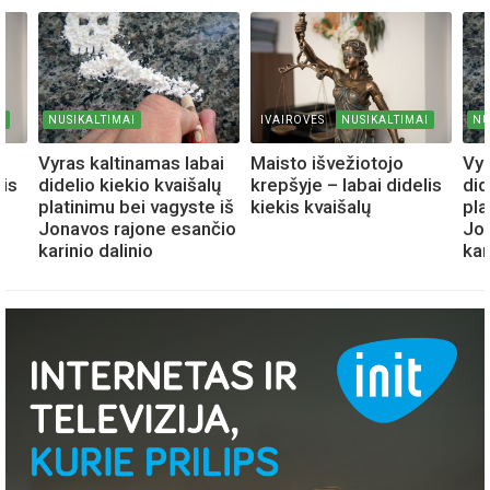
I
NUSIKALTIMAI
IVAIROVES
NUSIKALTIMAI
NU
Vyras kaltinamas labai
Maisto išvežiotojo
Vyr
lis
didelio kiekio kvaišalų
krepšyje – labai didelis
did
platinimu bei vagyste iš
kiekis kvaišalų
pla
Jonavos rajone esančio
Jon
karinio dalinio
kar