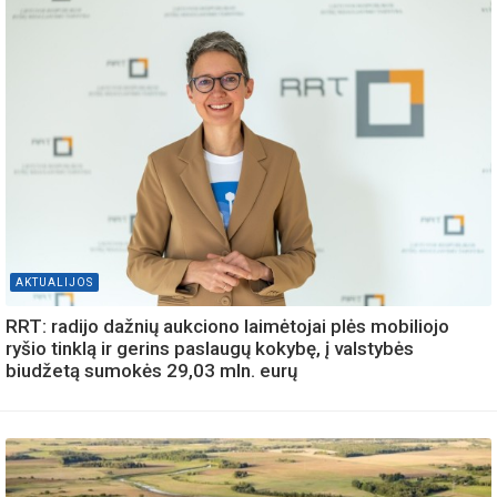
AKTUALIJOS
RRT: radijo dažnių aukciono laimėtojai plės mobiliojo
ryšio tinklą ir gerins paslaugų kokybę, į valstybės
biudžetą sumokės 29,03 mln. eurų