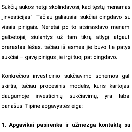
Sukčių aukos netgi skolindavosi, kad tęstų menamas
„investicijas“. Tačiau galiausiai sukčiai dingdavo su
visais pinigais. Neretai po to atsirasdavo menami
gelbėtojai, siūlantys už tam tikrą atlygį atgauti
prarastas lėšas, tačiau iš esmės jie buvo tie patys
sukčiai – gavę pinigus jie irgi tuoj pat dingdavo.
Konkrečios investicinio sukčiavimo schemos gali
skirtis, tačiau procesinis modelis, kuris kartojasi
daugumoje investicinių sukčiavimų, yra labai
panašus. Tipinė apgavystės eiga:
1. Apgavikai pasirenka ir užmezga kontaktą su