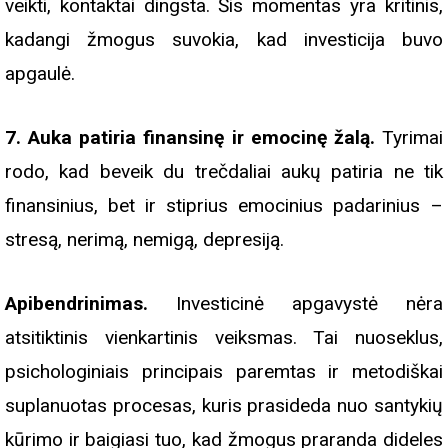
veikti, kontaktai dingsta. Šis momentas yra kritinis,
kadangi žmogus suvokia, kad investicija buvo
apgaulė.
7. Auka patiria finansinę ir emocinę žalą.
Tyrimai
rodo, kad beveik du trečdaliai aukų patiria ne tik
finansinius, bet ir stiprius emocinius padarinius –
stresą, nerimą, nemigą, depresiją.
Apibendrinimas.
Investicinė apgavystė nėra
atsitiktinis vienkartinis veiksmas. Tai nuoseklus,
psichologiniais principais paremtas ir metodiškai
suplanuotas procesas, kuris prasideda nuo santykių
kūrimo ir baigiasi tuo, kad žmogus praranda dideles