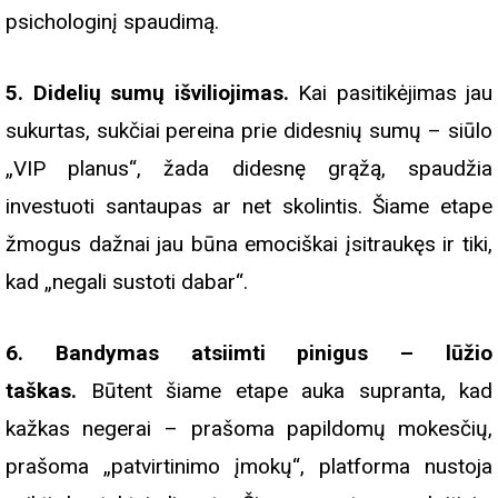
psichologinį spaudimą.
5. Didelių sumų išviliojimas.
Kai pasitikėjimas jau
sukurtas, sukčiai pereina prie didesnių sumų – siūlo
„VIP planus“, žada didesnę grąžą, spaudžia
investuoti santaupas ar net skolintis. Šiame etape
žmogus dažnai jau būna emociškai įsitraukęs ir tiki,
kad „negali sustoti dabar“.
6. Bandymas atsiimti pinigus – lūžio
taškas.
Būtent šiame etape auka supranta, kad
kažkas negerai – prašoma papildomų mokesčių,
prašoma „patvirtinimo įmokų“, platforma nustoja