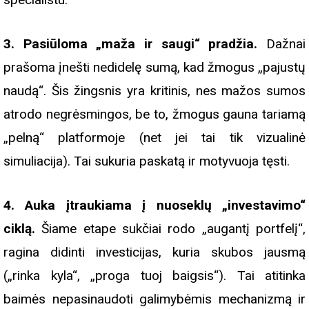
3. Pasiūloma „maža ir saugi“ pradžia.
Dažnai
prašoma įnešti nedidelę sumą, kad žmogus „pajustų
naudą“. Šis žingsnis yra kritinis, nes mažos sumos
atrodo negrėsmingos, be to, žmogus gauna tariamą
„pelną“ platformoje (net jei tai tik vizualinė
simuliacija). Tai sukuria paskatą ir motyvuoja tęsti.
4. Auka įtraukiama į nuoseklų „investavimo“
ciklą.
Šiame etape sukčiai rodo „augantį portfelį“,
ragina didinti investicijas, kuria skubos jausmą
(„rinka kyla“, „proga tuoj baigsis“). Tai atitinka
baimės nepasinaudoti galimybėmis mechanizmą ir