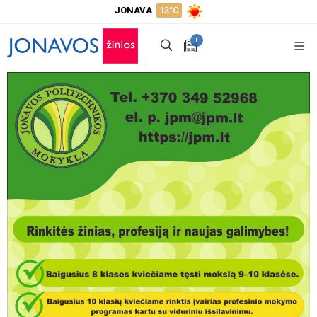
JONAVA
13°C
+