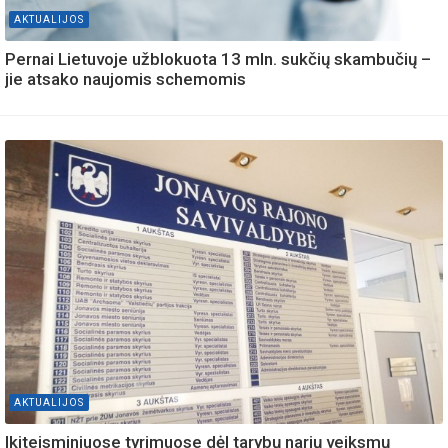
AKTUALIJOS
Pernai Lietuvoje užblokuota 13 mln. sukčių skambučių –
jie atsako naujomis schemomis
AKTUALIJOS
Ikiteisminiuose tyrimuose dėl tarybų narių veiksmų