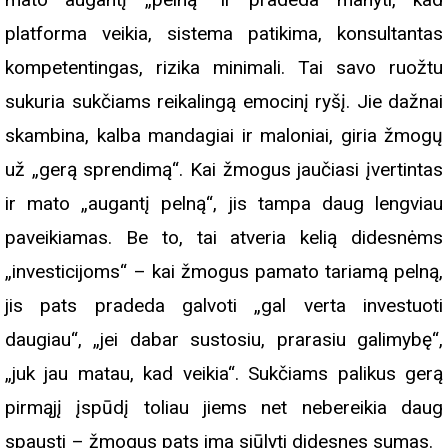
platforma veikia, sistema patikima, konsultantas
kompetentingas, rizika minimali. Tai savo ruožtu
sukuria sukčiams reikalingą emocinį ryšį. Jie dažnai
skambina, kalba mandagiai ir maloniai, giria žmogų
už „gerą sprendimą“. Kai žmogus jaučiasi įvertintas
ir mato „augantį pelną“, jis tampa daug lengviau
paveikiamas. Be to, tai atveria kelią didesnėms
„investicijoms“ – kai žmogus pamato tariamą pelną,
jis pats pradeda galvoti „gal verta investuoti
daugiau“, „jei dabar sustosiu, prarasiu galimybę“,
„juk jau matau, kad veikia“. Sukčiams palikus gerą
pirmąjį įspūdį toliau jiems net nebereikia daug
spausti – žmogus pats ima siūlyti didesnes sumas.