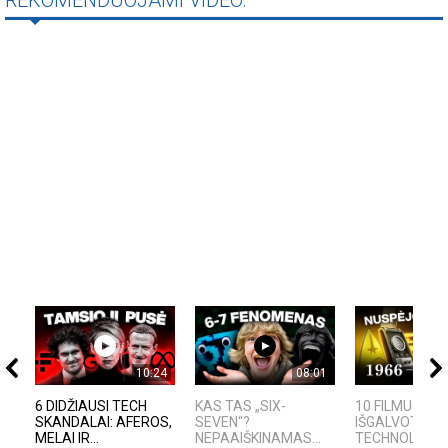
REKOMENDUOJAMI VIDEO:
10:24
08:01
6 DIDŽIAUSI TECH
KAS TAS „SIX-
10 FILMUOSE
SKANDALAI: AFEROS,
SEVEN“?
IŠGALVOTŲ
MELAI IR...
NEPAAIŠKINAMAS...
TECHNOLOGIJŲ,