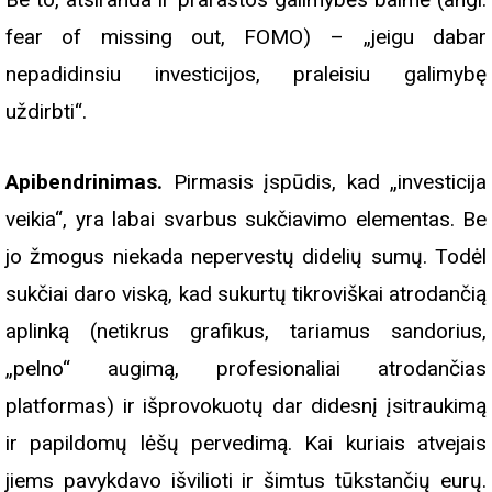
fear of missing out, FOMO) – „jeigu dabar
nepadidinsiu investicijos, praleisiu galimybę
uždirbti“.
Apibendrinimas.
Pirmasis įspūdis, kad „investicija
veikia“, yra labai svarbus sukčiavimo elementas. Be
jo žmogus niekada nepervestų didelių sumų. Todėl
sukčiai daro viską, kad sukurtų tikroviškai atrodančią
aplinką (netikrus grafikus, tariamus sandorius,
„pelno“ augimą, profesionaliai atrodančias
platformas) ir išprovokuotų dar didesnį įsitraukimą
ir papildomų lėšų pervedimą. Kai kuriais atvejais
jiems pavykdavo išvilioti ir šimtus tūkstančių eurų.