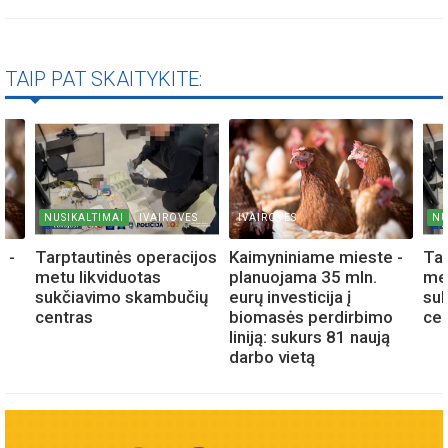
TAIP PAT SKAITYKITE:
NUSIKALTIMAI
IVAIROVES
IVAIROVES
NU
 -
Tarptautinės operacijos
Kaimyniniame mieste -
Tar
metu likviduotas
planuojama 35 mln.
met
sukčiavimo skambučių
eurų investicija į
su
o
centras
biomasės perdirbimo
cen
ą
liniją: sukurs 81 naują
darbo vietą