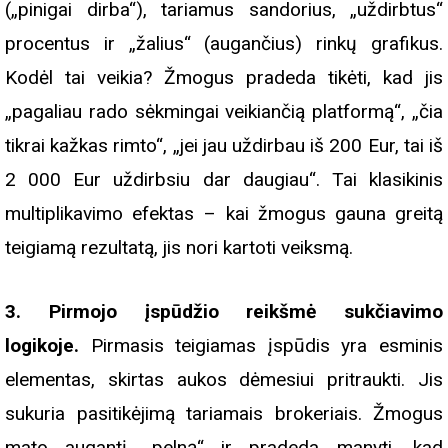
(„pinigai dirba“), tariamus sandorius, „uždirbtus“
procentus ir „žalius“ (augančius) rinkų grafikus.
Kodėl tai veikia? Žmogus pradeda tikėti, kad jis
„pagaliau rado sėkmingai veikiančią platformą“, „čia
tikrai kažkas rimto“, „jei jau uždirbau iš 200 Eur, tai iš
2 000 Eur uždirbsiu dar daugiau“. Tai klasikinis
multiplikavimo efektas – kai žmogus gauna greitą
teigiamą rezultatą, jis nori kartoti veiksmą.
3. Pirmojo įspūdžio reikšmė sukčiavimo
logikoje.
Pirmasis teigiamas įspūdis yra esminis
elementas, skirtas aukos dėmesiui pritraukti. Jis
sukuria pasitikėjimą tariamais brokeriais. Žmogus
mato augantį „pelną“ ir pradeda manyti, kad