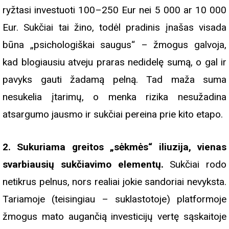
ryžtasi investuoti 100–250 Eur nei 5 000 ar 10 000
Eur. Sukčiai tai žino, todėl pradinis įnašas visada
būna „psichologiškai saugus“ – žmogus galvoja,
kad blogiausiu atveju praras nedidelę sumą, o gal ir
pavyks gauti žadamą pelną. Tad maža suma
nesukelia įtarimų, o menka rizika nesužadina
atsargumo jausmo ir sukčiai pereina prie kito etapo.
2. Sukuriama greitos „sėkmės“ iliuzija, vienas
svarbiausių sukčiavimo elementų.
Sukčiai rodo
netikrus pelnus, nors realiai jokie sandoriai nevyksta.
Tariamoje (teisingiau – suklastotoje) platformoje
žmogus mato augančią investicijų vertę sąskaitoje