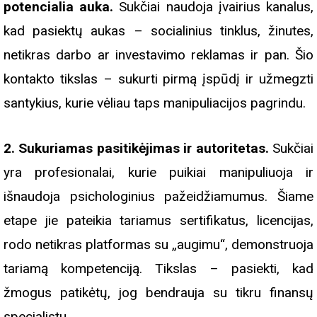
potencialia auka.
Sukčiai naudoja įvairius kanalus,
kad pasiektų aukas – socialinius tinklus, žinutes,
netikras darbo ar investavimo reklamas ir pan. Šio
kontakto tikslas – sukurti pirmą įspūdį ir užmegzti
santykius, kurie vėliau taps manipuliacijos pagrindu.
2. Sukuriamas pasitikėjimas ir autoritetas.
Sukčiai
yra profesionalai, kurie puikiai manipuliuoja ir
išnaudoja psichologinius pažeidžiamumus. Šiame
etape jie pateikia tariamus sertifikatus, licencijas,
rodo netikras platformas su „augimu“, demonstruoja
tariamą kompetenciją. Tikslas – pasiekti, kad
žmogus patikėtų, jog bendrauja su tikru finansų
specialistu.