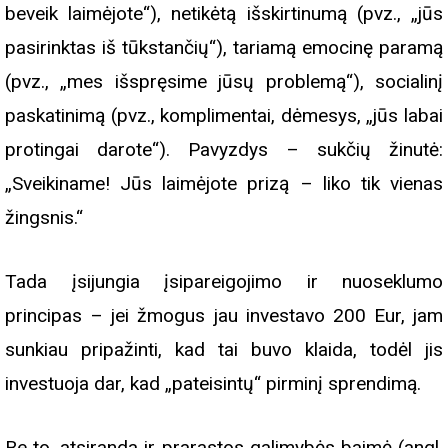
beveik laimėjote“), netikėtą išskirtinumą (pvz., „jūs
pasirinktas iš tūkstančių“), tariamą emocinę paramą
(pvz., „mes išspręsime jūsų problemą“), socialinį
paskatinimą (pvz., komplimentai, dėmesys, „jūs labai
protingai darote“). Pavyzdys – sukčių žinutė:
„Sveikiname! Jūs laimėjote prizą – liko tik vienas
žingsnis.“
Tada įsijungia įsipareigojimo ir nuoseklumo
principas – jei žmogus jau investavo 200 Eur, jam
sunkiau pripažinti, kad tai buvo klaida, todėl jis
investuoja dar, kad „pateisintų“ pirminį sprendimą.
Be to, atsiranda ir prarastos galimybės baimė (angl.