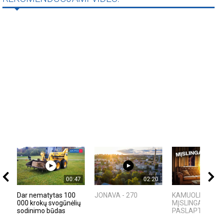
00:47
02:20
Dar nematytas 100
JONAVA - 270
KAMUOLINIS Ž
000 krokų svogūnėlių
MĮSLINGA GA
sodinimo būdas
PASLAPTIS