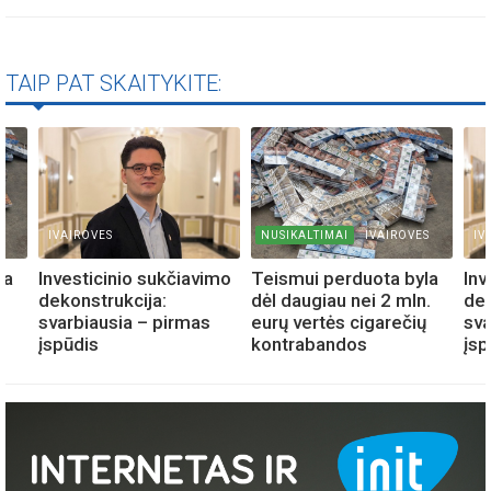
TAIP PAT SKAITYKITE:
S
IVAIROVES
NUSIKALTIMAI
IVAIROVES
IV
la
Investicinio sukčiavimo
Teismui perduota byla
Inv
.
dekonstrukcija:
dėl daugiau nei 2 mln.
dek
ų
svarbiausia – pirmas
eurų vertės cigarečių
sva
įspūdis
kontrabandos
įs