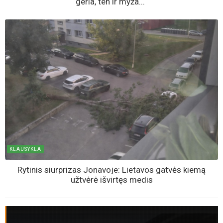
geria, ten ir myža...“
KLAUSYKLA
Rytinis siurprizas Jonavoje: Lietavos gatvės kiemą
užtvėrė išvirtęs medis