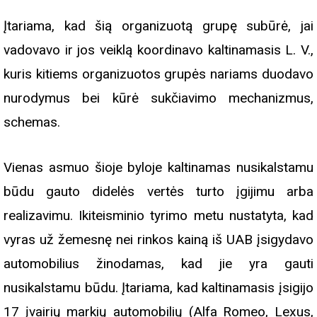
Įtariama, kad šią organizuotą grupę subūrė, jai
vadovavo ir jos veiklą koordinavo kaltinamasis L. V.,
kuris kitiems organizuotos grupės nariams duodavo
nurodymus bei kūrė sukčiavimo mechanizmus,
schemas.
Vienas asmuo šioje byloje kaltinamas nusikalstamu
būdu gauto didelės vertės turto įgijimu arba
realizavimu. Ikiteisminio tyrimo metu nustatyta, kad
vyras už žemesnę nei rinkos kainą iš UAB įsigydavo
automobilius žinodamas, kad jie yra gauti
nusikalstamu būdu. Įtariama, kad kaltinamasis įsigijo
17 įvairių markių automobilių (Alfa Romeo, Lexus,