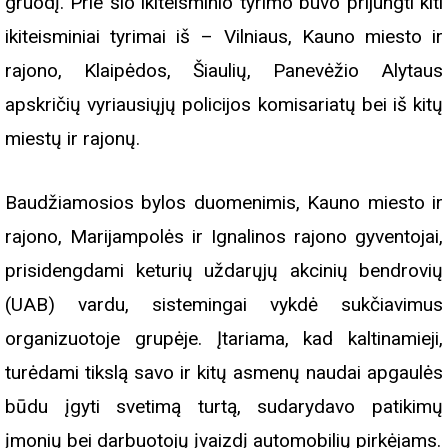
gruodį. Prie šio ikiteisminio tyrimo buvo prijungti kiti
ikiteisminiai tyrimai iš – Vilniaus, Kauno miesto ir
rajono, Klaipėdos, Šiaulių, Panevėžio Alytaus
apskričių vyriausiųjų policijos komisariatų bei iš kitų
miestų ir rajonų.
Baudžiamosios bylos duomenimis, Kauno miesto ir
rajono, Marijampolės ir Ignalinos rajono gyventojai,
prisidengdami keturių uždarųjų akcinių bendrovių
(UAB) vardu, sistemingai vykdė sukčiavimus
organizuotoje grupėje. Įtariama, kad kaltinamieji,
turėdami tikslą savo ir kitų asmenų naudai apgaulės
būdu įgyti svetimą turtą, sudarydavo patikimų
įmonių bei darbuotojų įvaizdį automobilių pirkėjams.