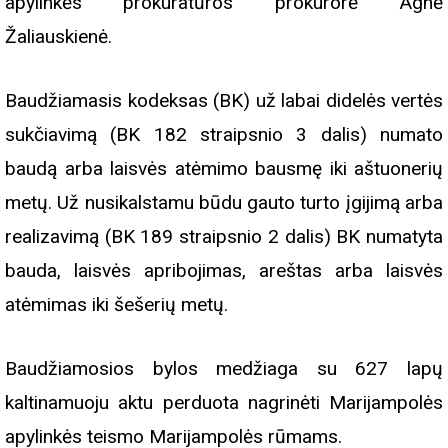
apylinkės prokuratūros prokurorė Agnė
Žaliauskienė.
Baudžiamasis kodeksas (BK) už labai didelės vertės
sukčiavimą (BK 182 straipsnio 3 dalis) numato
baudą arba laisvės atėmimo bausmę iki aštuonerių
metų. Už nusikalstamu būdu gauto turto įgijimą arba
realizavimą (BK 189 straipsnio 2 dalis) BK numatyta
bauda, laisvės apribojimas, areštas arba laisvės
atėmimas iki šešerių metų.
Baudžiamosios bylos medžiaga su 627 lapų
kaltinamuoju aktu perduota nagrinėti Marijampolės
apylinkės teismo Marijampolės rūmams.