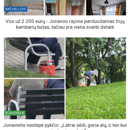
AKTUALIJOS
Vos už 2 200 eurų - Jonavos rajone parduodamas trijų
kambarių butas, tačiau yra viena svarbi detalė
KLAUSYKLA
Jonavietis neslėpė pykčio: „Latrai sėdi, geria alų, o ten kur