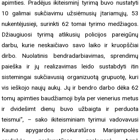
apimties. Pradėjus ikiteisminį tyrimą buvo nustatyti
10 galimai sukčiavimu užsiėmusių įtariamųjų, 53
nukentėjusieji, surinkti 62 tomai tyrimo medžiagos.
Džiaugiuosi tyrimą atlikusių policijos pareigūnų
darbu, kurie neskaičiavo savo laiko ir kruopščiai
dirbo. Nuolatinis bendradarbiavimas, sprendimų
paieška ir jų realizavimas leido sustabdyti itin
sistemingai sukčiavusią organizuotą grupuotę, kuri
vis ieškojo naujų aukų. Jų ir bendro darbo dėka 62
tomų apimties baudžiamoji byla per vienerius metus
ir dvidešimt dienų buvo užbaigta ir perduota
teismui“, – sako ikiteisminiam tyrimui vadovavusi
Kauno apygardos prokuratūros Marijampolės