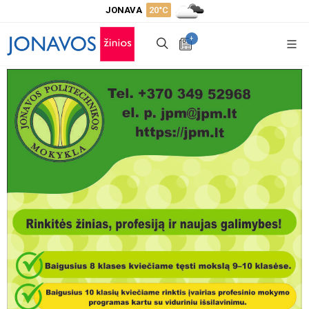
JONAVA
20°C
+