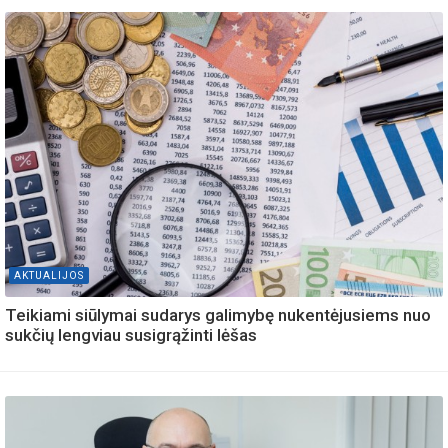
AKTUALIJOS
Teikiami siūlymai sudarys galimybę nukentėjusiems nuo
sukčių lengviau susigrąžinti lėšas