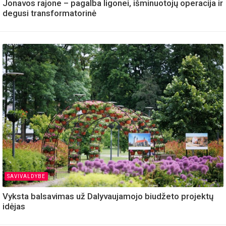
Jonavos rajone – pagalba ligonei, išminuotojų operacija ir
degusi transformatorinė
SAVIVALDYBE
Vyksta balsavimas už Dalyvaujamojo biudžeto projektų
idėjas