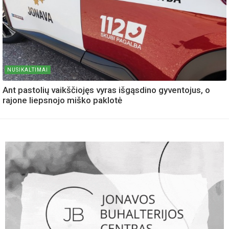
NUSIKALTIMAI
Ant pastolių vaikščiojęs vyras išgąsdino gyventojus, o
rajone liepsnojo miško paklotė