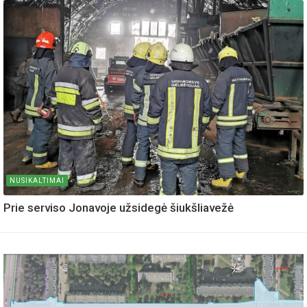
NUSIKALTIMAI
Prie serviso Jonavoje užsidegė šiukšliavežė