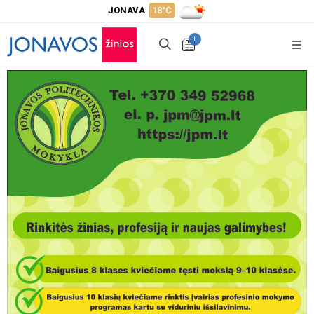
JONAVA
18°C
+