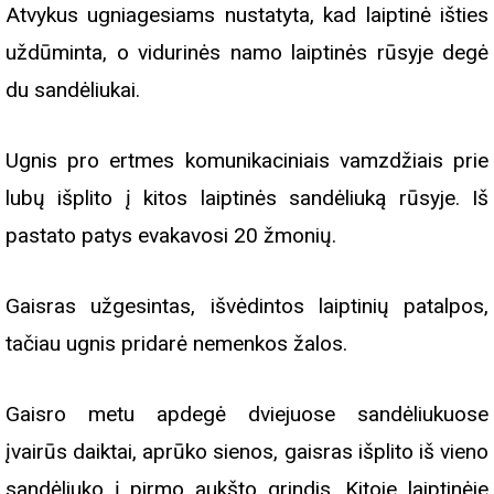
Atvykus ugniagesiams nustatyta, kad laiptinė išties
uždūminta, o vidurinės namo laiptinės rūsyje degė
du sandėliukai.
Ugnis pro ertmes komunikaciniais vamzdžiais prie
lubų išplito į kitos laiptinės sandėliuką rūsyje. Iš
pastato patys evakavosi 20 žmonių.
Gaisras užgesintas, išvėdintos laiptinių patalpos,
tačiau ugnis pridarė nemenkos žalos.
Gaisro metu apdegė dviejuose sandėliukuose
įvairūs daiktai, aprūko sienos, gaisras išplito iš vieno
sandėliuko į pirmo aukšto grindis. Kitoje laiptinėje