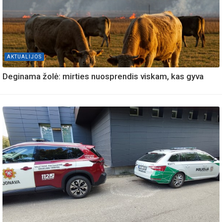
AKTUALIJOS
Deginama žolė: mirties nuosprendis viskam, kas gyva