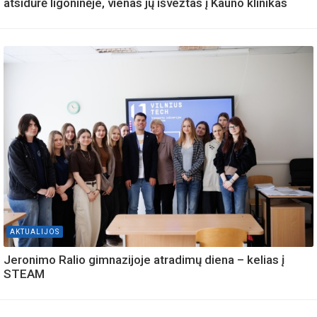
atsidūrė ligoninėje, vienas jų išvežtas į Kauno klinikas
AKTUALIJOS
Jeronimo Ralio gimnazijoje atradimų diena – kelias į
STEAM