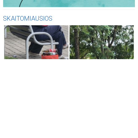
SKAITOMIAUSIOS
KLAUSYKLA
Jonavietis neslėpė pykčio: „Latrai sėdi, geria alų, o ten kur
geria, ten ir myža...“