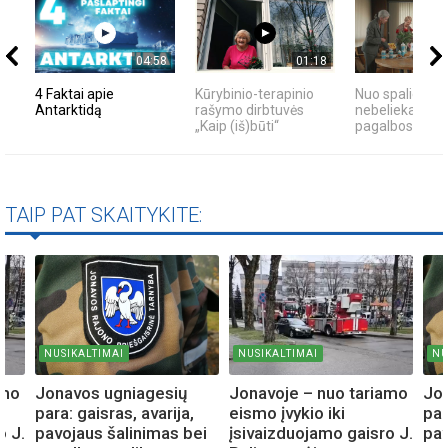
04:58
01:18
4 Faktai apie
Kūrybinio-terapinio
Nuo spalio 1 d
Antarktidą
rašymo dirbtuvės
nebelieka senų
„Kaip (iš)būti“
pagalbos nume
TAIP PAT SKAITYKITE:
NUSIKALTIMAI
NUSIKALTIMAI
NU
amo
Jonavos ugniagesių
Jonavoje – nuo tariamo
Jo
para: gaisras, avarija,
eismo įvykio iki
par
o J.
pavojaus šalinimas bei
įsivaizduojamo gaisro J.
pav