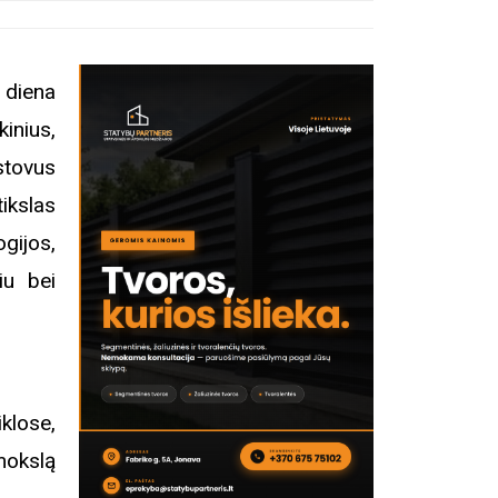
 diena
inius,
stovus
tikslas
gijos,
iu bei
klose,
mokslą