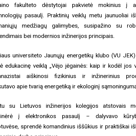
aino fakulteto dėstytojai pakvietė mokinius į at
hnologijų pasaulį. Praktinių veiklų metu jaunuoliai i
aniųjų medžiagų galimybes, susipažino su rob
endimais bei modernios inžinerijos principais.
niaus universiteto Jaunųjų energetikų klubo (VU JEK) 
ė edukacinę veiklą „Vėjo jėgainės: kaip ir kodėl jos v
nazistai aiškinosi fizikinius ir inžinerinius pro
kutavo apie tvarią energetiką ir ekologinį sąmoningumą
tu su Lietuvos inžinerijos kolegijos atstovais mo
inėrė į elektronikos pasaulį – dalyvavo kūry
btuvėse, sprendė komandinius iššūkius ir praktiškai i
Biblioteka kviečia į reng