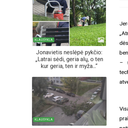
Jer
„At
KLAUSYKLA
dės
Jonavietis neslėpė pykčio:
ben
„Latrai sėdi, geria alų, o ten
– s
kur geria, ten ir myža...“
tec
atv
Vis
pra
KLAUSYKLA