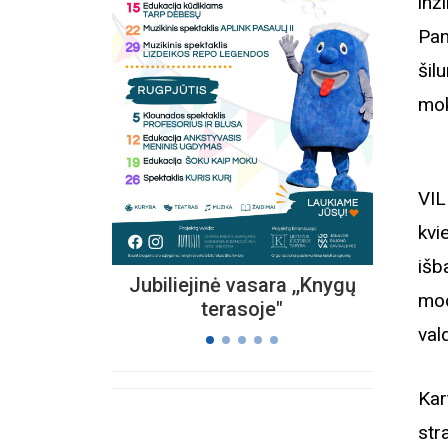
inž
Pan
šil
Kvieč
„
mok
Vi
s
VIL
kvi
išb
Jubiliejinė vasara ,,Knygų
mod
terasoje"
val
Kar
str