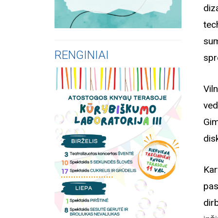
diz
tec
sum
RENGINIAI
spr
Vil
ved
Gim
dis
Kar
pas
dir