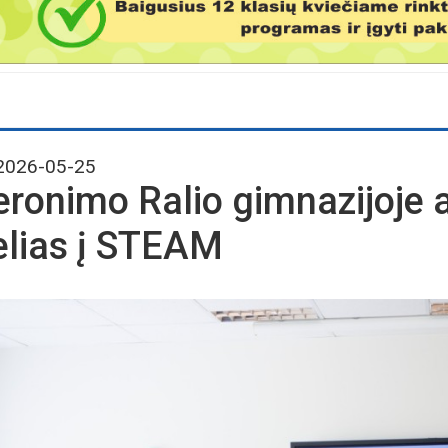
026-05-25
eronimo Ralio gimnazijoje 
elias į STEAM