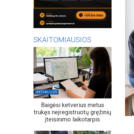
SKAITOMIAUSIOS
AKTUALIJOS
Baigėsi ketverius metus
trukęs neįregistruotų gręžinių
įteisinimo laikotarpis