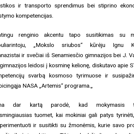
istikos ir transporto sprendimus bei stiprino ekon
tymo kompetencijas.
tingu renginio akcentu tapo susitikimas su m
uliarintoju, „Mokslo sriubos“ kūrėju Ignu Ka
nazistai ir svečiai iš Senamiesčio gimnazijos bei J. V
gimnazijos leidosi į kosminę kelionę, diskutavo apie
petencijų svarbą kosmoso tyrimuose ir susipaž
icingąja NASA „Artemis“ programa.„
ena dar kartą parodė, kad mokymasis 
smingiausias tuomet, kai mokiniai gali patys tyrinėti,
perimentuoti ir susitikti su žmonėmis, kurie savo pro