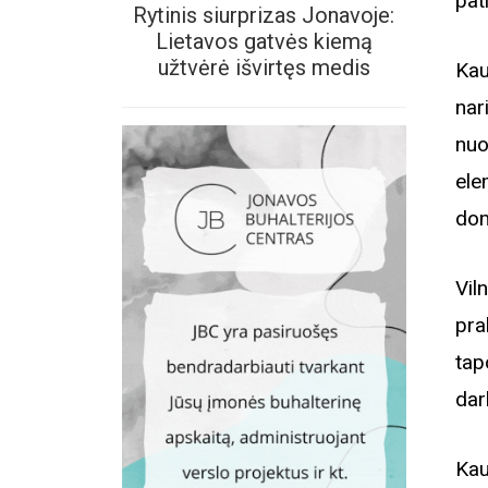
pati
Rytinis siurprizas Jonavoje:
Lietavos gatvės kiemą
užtvėrė išvirtęs medis
Kau
nar
nuo
ele
dom
Vil
pra
tap
dar
Kau