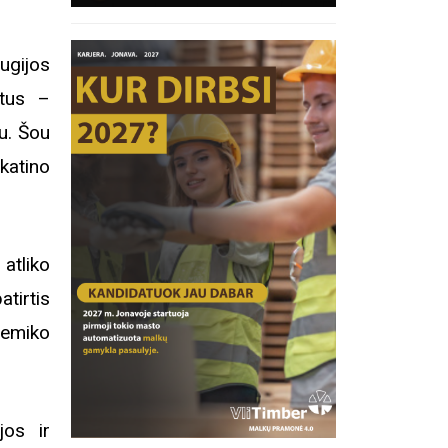
ugijos
ntus –
u. Šou
skatino
atliko
tirtis
hemiko
jos ir