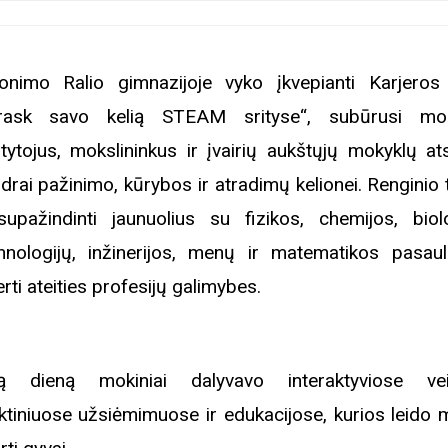
onimo Ralio gimnazijoje vyko įkvepianti Karjeros
rask savo kelią STEAM srityse“, subūrusi mok
tytojus, mokslininkus ir įvairių aukštųjų mokyklų at
drai pažinimo, kūrybos ir atradimų kelionei. Renginio 
upažindinti jaunuolius su fizikos, chemijos, biolo
hnologijų, inžinerijos, menų ir matematikos pasaul
erti ateities profesijų galimybes.
ą dieną mokiniai dalyvavo interaktyviose vei
ktiniuose užsiėmimuose ir edukacijose, kurios leido 