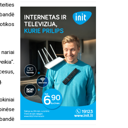
eities
šbandė
otikos
nariai
eikia“.
cesus,
.
kiniai
binėse
šbandė
inius