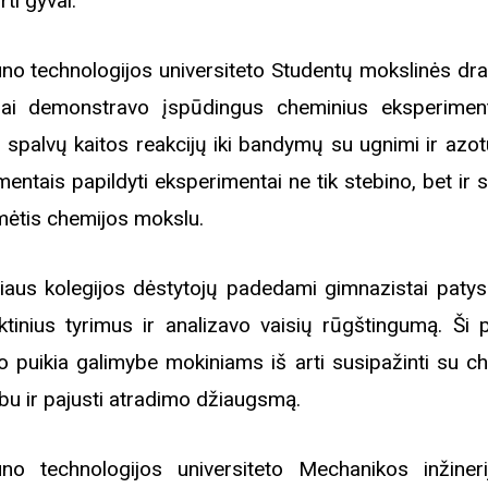
rti gyvai.
no technologijos universiteto Studentų mokslinės dra
iai demonstravo įspūdingus cheminius eksperime
 spalvų kaitos reakcijų iki bandymų su ugnimi ir azot
mentais papildyti eksperimentai ne tik stebino, bet ir 
ėtis chemijos mokslu.
niaus kolegijos dėstytojų padedami gimnazistai patys 
ktinius tyrimus ir analizavo vaisių rūgštingumą. Ši pa
o puikia galimybe mokiniams iš arti susipažinti su c
bu ir pajusti atradimo džiaugsmą.
no technologijos universiteto Mechanikos inžineri