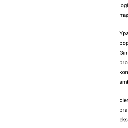
log
mąs
Ypa
pop
Gim
pro
kom
amb
di
pra
eks