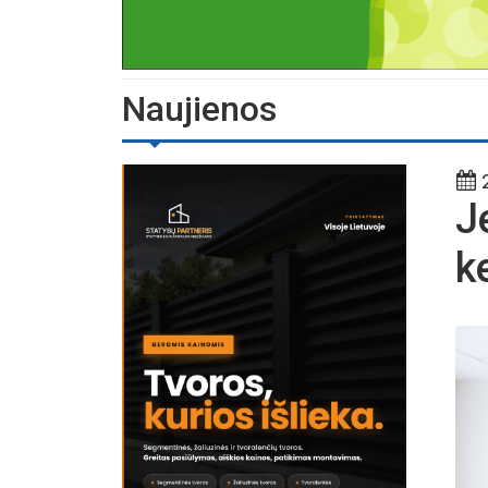
Naujienos
2
J
k