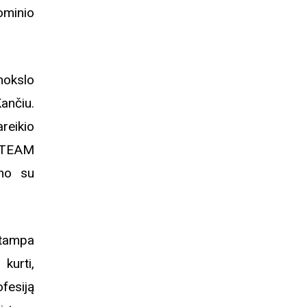
ominio
okslo
nčiu.
areikio
 STEAM
ino su
tampa
 kurti,
fesiją