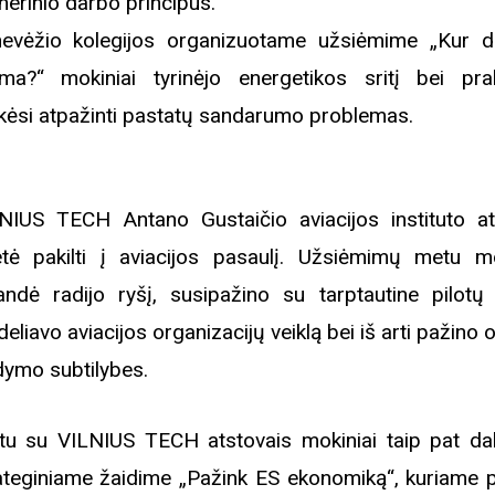
rugpjūčio mėnesį
inerinio darbo principus.
evėžio kolegijos organizuotame užsiėmime „Kur d
uma?“ mokiniai tyrinėjo energetikos sritį bei prak
iame aplankyti parodą
Nusišypsok mums,
ėsi atpažinti pastatų sandarumo problemas.
ešpatie“. Legendinio
pektaklio kelionė“
NIUS TECH Antano Gustaičio aviacijos instituto at
etė pakilti į aviacijos pasaulį. Užsiėmimų metu mo
andė radijo ryšį, susipažino su tarptautine pilotų 
eliavo aviacijos organizacijų veiklą bei iš arti pažino o
dymo subtilybes.
tu su VILNIUS TECH atstovais mokiniai taip pat da
ateginiame žaidime „Pažink ES ekonomiką“, kuriame 