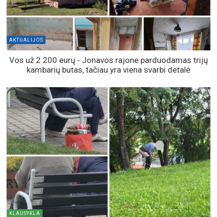
NUSIKALTIMAI
Jonavoje – narkotikai, neblaivus vairuotojas ir įtariama
naminės degtinės gamyba
AKTUALIJOS
Šv. Florijono diena Jonavoje: padėkos ugniagesiams ir