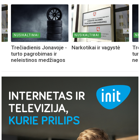
NUSIKALTIMAI
NUSIKALTIMAI
NU
Trečiadienis Jonavoje -
Narkotikai ir vagystė
Tre
turto pagrobimas ir
tur
neleistinos medžiagos
ne