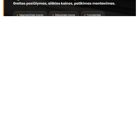
AKTUALIJOS
Vos už 2 200 eurų - Jonavos rajone parduodamas trijų
kambarių butas, tačiau yra viena svarbi detalė