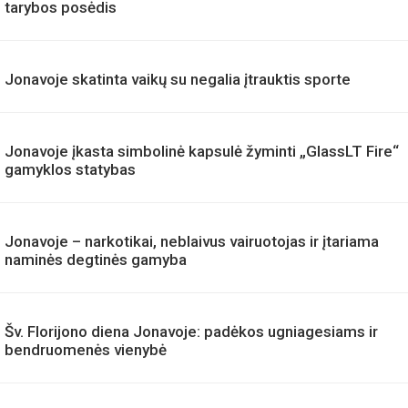
SAVIVALDYBE
Dvidešimt ketvirtasis Jonavos rajono savivaldybės
tarybos posėdis