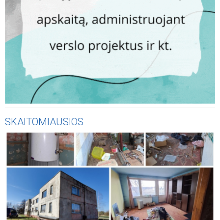
AKTUALIJOS
Jonavoje įkasta simbolinė kapsulė žyminti „GlassLT Fire“
gamyklos statybas