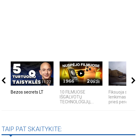
11:22
09:20
Bezos secrets LT
10 FILMUOSE
Fiksuoja skaity
IŠGALVOTŲ
lenkimas per išt
TECHNOLOGIJŲ,...
prieš perėją -...
TAIP PAT SKAITYKITE: