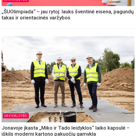
„ŠUOlimpiada“ – jau rytoj: lauks šventinė eisena, pagundų
takas ir orientacinės varžybos
SAVIVALDYBE
Jonavoje įkasta „Miko ir Tado leidyklos“ laiko kapsulė –
iškils moderni kartono pakuočių gamykla