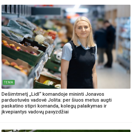
TEMA
Dešimtmetį „Lidl“ komandoje mininti Jonavos
parduotuvės vadovė Jolita: per šiuos metus augti
paskatino stipri komanda, kolegų palaikymas ir
įkvepiantys vadovų pavyzdžiai