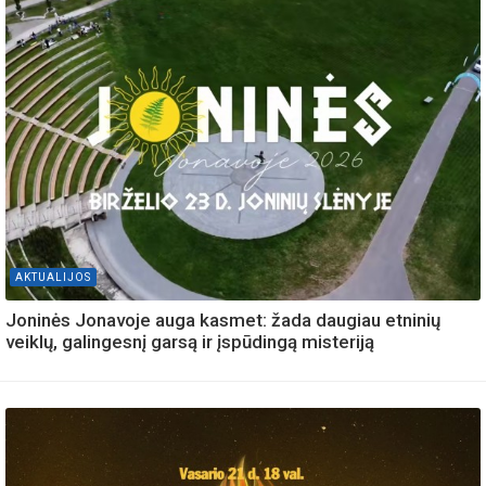
AKTUALIJOS
Joninės Jonavoje auga kasmet: žada daugiau etninių
veiklų, galingesnį garsą ir įspūdingą misteriją