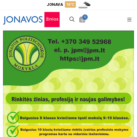
JONAVA
16°C
+