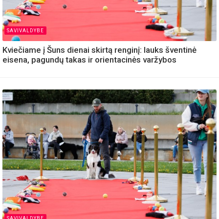
SAVIVALDYBE
Kviečiame į Šuns dienai skirtą renginį: lauks šventinė
eisena, pagundų takas ir orientacinės varžybos
SAVIVALDYBE