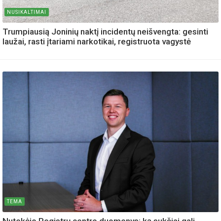
NUSIKALTIMAI
Trumpiausią Joninių naktį incidentų neišvengta: gesinti
laužai, rasti įtariami narkotikai, registruota vagystė
TEMA
Nutekėjo Registrų centro duomenys: ką sukčiai gali