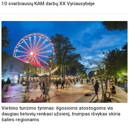
10 svarbiausių KAM darbų XX Vyriausybėje
IVAIROVES
Vietinio turizmo tyrimas: ilgosioms atostogoms vis
daugiau lietuvių renkasi užsienį, trumpas išvykas skiria
šalies regionams