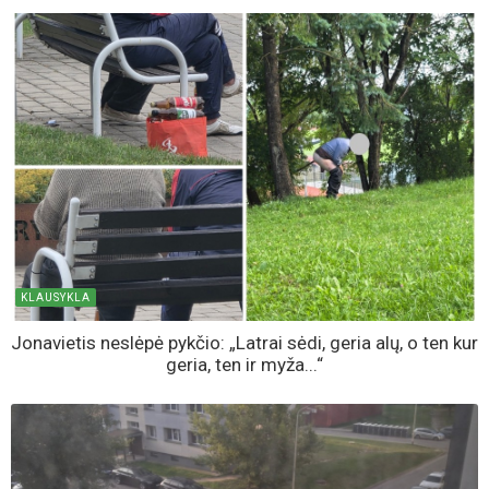
KLAUSYKLA
Jonavietis neslėpė pykčio: „Latrai sėdi, geria alų, o ten kur
geria, ten ir myža...“