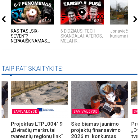
08:01
10:24
KAS TAS „SIX-
6 DIDŽIAUSI TECH
Jonaviečių ak
SEVEN“?
SKANDALAI: AFEROS,
kuriama istorij
NEPAAIŠKINAMAS...
MELAI IR...
TAIP PAT SKAITYKITE:
SAVIVALDYBE
SAVIVALDYBE
SA
Projektas LTPL00419
Skelbiamas jaunimo
Pr
o
„Dviračių maršrutai
projektų finansavimo
„Dv
tvaresnių regionų link“
2026 m. konkursas
tva