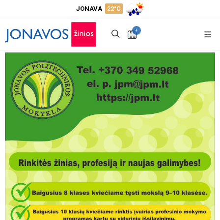
JONAVA
22°C
+