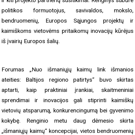
ir kiti projekto partnerių susitikimai. Renginys subūrė
politikos formuotojus, savivaldos, mokslo,
bendruomenių, Europos Sąjungos projektų ir
kaimiškoms vietovėms pritaikomų inovacijų kūrėjus
iš įvairių Europos šalių.
Forumas „Nuo išmaniųjų kaimų link išmanios
ateities: Baltijos regiono patirtys“ buvo skirtas
aptarti, kaip praktiniai įrankiai, skaitmeniniai
sprendimai ir inovacijos gali stiprinti kaimiškų
vietovių atsparumą, konkurencingumą bei gyvenimo
kokybę. Renginio metu daug dėmesio skirta
„išmaniųjų kaimų“ koncepcijai, vietos bendruomenių