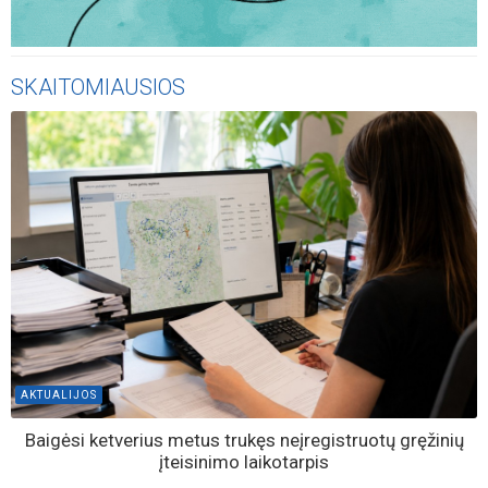
SKAITOMIAUSIOS
AKTUALIJOS
Baigėsi ketverius metus trukęs neįregistruotų gręžinių
įteisinimo laikotarpis