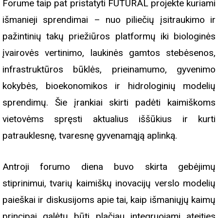
Forume taip pat pristatyti FUTURAL projekte kuriami
išmanieji sprendimai – nuo piliečių įsitraukimo ir
pažintinių takų priežiūros platformų iki biologinės
įvairovės vertinimo, laukinės gamtos stebėsenos,
infrastruktūros būklės, prieinamumo, gyvenimo
kokybės, bioekonomikos ir hidrologinių modelių
sprendimų. Šie įrankiai skirti padėti kaimiškoms
vietovėms spręsti aktualius iššūkius ir kurti
patrauklesnę, tvaresnę gyvenamąją aplinką.
Antroji forumo diena buvo skirta gebėjimų
stiprinimui, tvarių kaimiškų inovacijų verslo modelių
paieškai ir diskusijoms apie tai, kaip išmaniųjų kaimų
principai galėtų būti plačiau integruojami ateities