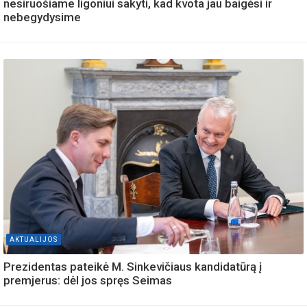
nesiruošiame ligoniui sakyti, kad kvota jau baigėsi ir
nebegydysime
AKTUALIJOS
Prezidentas pateikė M. Sinkevičiaus kandidatūrą į
premjerus: dėl jos spręs Seimas