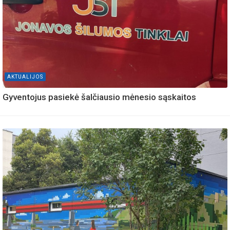
AKTUALIJOS
Gyventojus pasiekė šalčiausio mėnesio sąskaitos