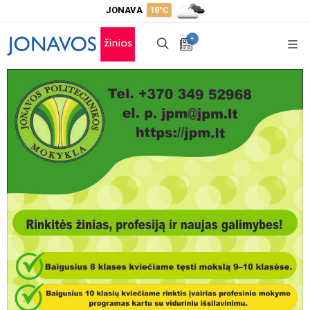
JONAVA
18°C
+