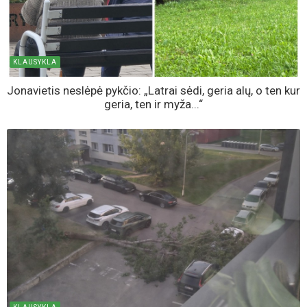
KLAUSYKLA
Jonavietis neslėpė pykčio: „Latrai sėdi, geria alų, o ten kur
geria, ten ir myža...“