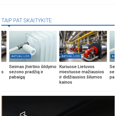
TAIP PAT SKAITYKITE:
AKTUALIJOS
AKTUALIJOS
AK
Seimas įtvirtino šildymo
Kuriuose Lietuvos
Sei
os
sezono pradžią ir
miestuose mažiausios
sez
s
pabaigą
ir didžiausios šilumos
pa
kainos