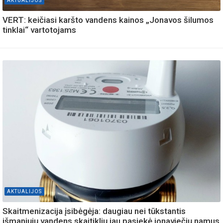
AKTUALIJOS
VERT: keičiasi karšto vandens kainos „Jonavos šilumos
tinklai“ vartotojams
AKTUALIJOS
Skaitmenizacija įsibėgėja: daugiau nei tūkstantis
išmaniųjų vandens skaitiklių jau pasiekė jonaviečių namus