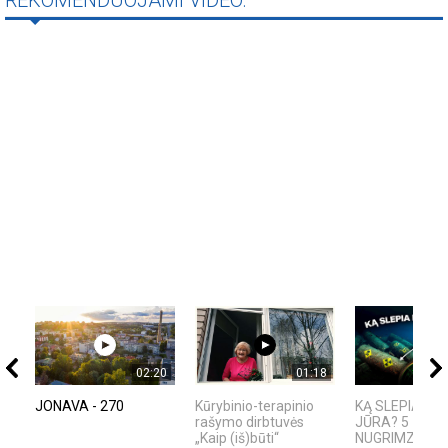
02:20
01:18
JONAVA - 270
Kūrybinio-terapinio
KĄ SLEPIA BA
rašymo dirbtuvės
JŪRA? 5
„Kaip (iš)būti“
NUGRIMZDUSIO