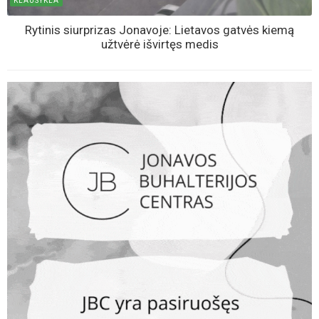
KLAUSYKLA
Rytinis siurprizas Jonavoje: Lietavos gatvės kiemą
užtvėrė išvirtęs medis