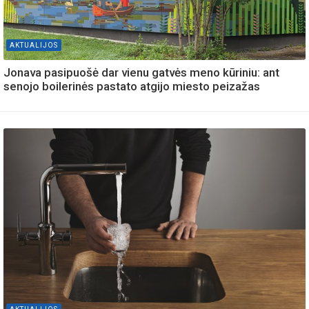
AKTUALIJOS
Jonava pasipuošė dar vienu gatvės meno kūriniu: ant
senojo boilerinės pastato atgijo miesto peizažas