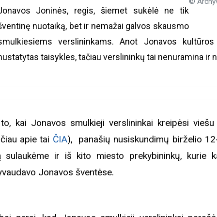
© Archy
Jonavos Joninės, regis, šiemet sukėlė ne tik
šventinę nuotaiką, bet ir nemažai galvos skausmo
smulkiesiems verslininkams. Anot Jonavos kultūro
nustatytas taisykles, tačiau verslininkų tai nenuramina 
to, kai Jonavos smulkieji verslininkai kreipėsi viešu 
ačiau apie tai
ČIA
), panašių nusiskundimų birželio 12
ą sulaukėme ir iš kito miesto prekybininkų, kurie 
yvaudavo Jonavos šventėse.