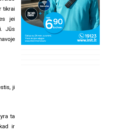
 tikrai
es jei
Registracija į eitynes
Ekskurs
i. Jūs
Kosakovsk
onavoje
įkūrim
tis, ji
 yra ta
kad ir