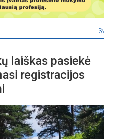
kų laiškas pasiekė
nasi registracijos
mi