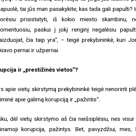
rugpjūčio mėnesį
apuolė, tai jūs man pasakykite, kas tada gali papulti? Ir
orėsiu prisistatyti, iš kokio miesto skambinu, n
iame aplankyti parodą
omentuosiu, paskui į jokį renginį negalėsiu papult
Nusišypsok mums,
vaizduojat, čia taip yra“, – teigė prekybininkė, kuri J
ešpatie“. Legendinio
kiavo pernai ir užpernai.
pektaklio kelionė“
upcija ir „prestižinės vietos“?
s apie vietų skirstymą prekybininkė teigė nenorinti plės
iminė apie galimą korupciją ir „pažintis“.
šku, dėl vietų skirstymo aš čia neišsiplėsiu, nes visur
inamoji korupcija, pažintys. Bet, pavyzdžiui, mes, 