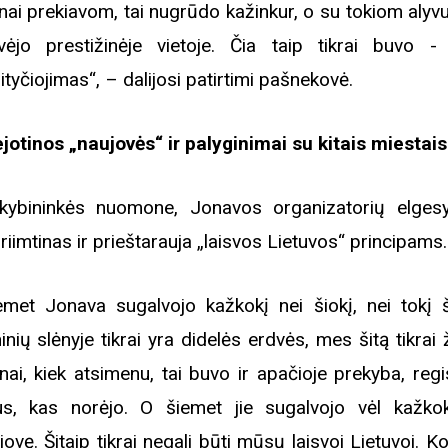
nai prekiavom, tai nugrūdo kažinkur, o su tokiom aly
vėjo prestižinėje vietoje. Čia taip tikrai buvo - 
ityčiojimas“, – dalijosi patirtimi pašnekovė.
jotinos „naujovės“ ir palyginimai su kitais miestai
kybininkės nuomone, Jonavos organizatorių elges
riimtinas ir prieštarauja „laisvos Lietuvos“ principams.
iemet Jonava sugalvojo kažkokį nei šiokį, nei tokį 
inių slėnyje tikrai yra didelės erdvės, mes šitą tikrai
nai, kiek atsimenu, tai buvo ir apačioje prekyba, regi
us, kas norėjo. O šiemet jie sugalvojo vėl kažkok
jovę. Šitaip tikrai negali būti mūsų laisvoj Lietuvoj. Ko