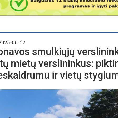
025-06-12
onavos smulkiųjų verslinin
itų mietų verslininkus: pikti
eskaidrumu ir vietų stygiu