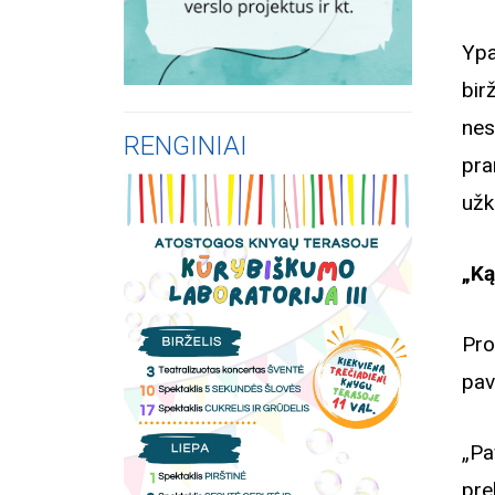
Ypa
bir
nes
RENGINIAI
pra
užk
„Ką
Pro
pav
„Pa
pre