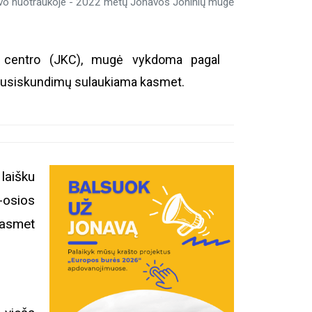
vo nuotraukoje - 2022 metų Jonavos Joninių mugė
s centro (JKC), mugė vykdoma pagal
ir nusiskundimų sulaukiama kasmet.
laišku
-osios
kasmet