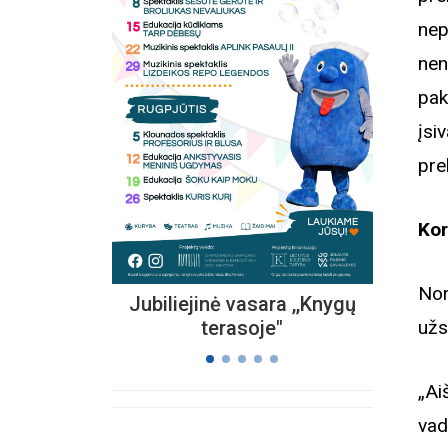
nep
nen
Kvieč
pak
„
įsi
Vi
pre
s
Kor
Nor
Jubiliejinė vasara ,,Knygų
užs
terasoje"
„Ai
vad