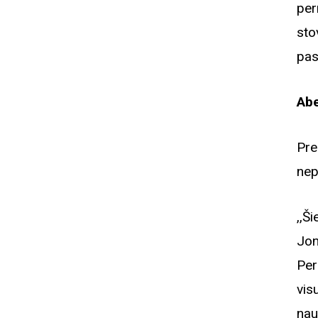
per
sto
pas
Abe
Pre
nep
,,Š
Jon
Per
vis
nau