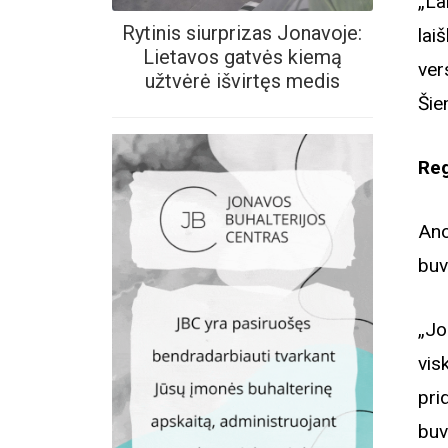
„La
Rytinis siurprizas Jonavoje:
lai
Lietavos gatvės kiemą
ver
užtvėrė išvirtęs medis
Šie
Reg
Ano
buv
„Jo
vis
pri
buv