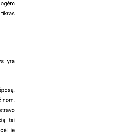
vuogėm
tikras
s
ys yra
šposą.
 žinom.
stravo
ią tai
dėl jie