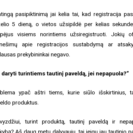
tingą pasipiktinimą jai kelia tai, kad registracija pa
želio 5 dieną, o vietos užsipildė per kelias sekunde
pėjus visiems norintiems užsiregistruoti. Jokių ofi
nešimų apie registracijos sustabdymą ar atsa
lausas prekybininkai negavo.
 daryti turintiems tautinį paveldą, jei nepapuola?“
blema ypač aštri tiems, kurie siūlo išskirtinius, ta
eldo produktus.
vyzdžiui, turint produktą, tautinį paveldą ir nepap
kybą? Aš daug metų dalyvauju, tai jeigu jau tautinio p
Biblioteka kviečia į reng