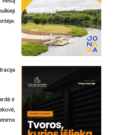
 viešą
ulkieji
ntėje.
racija
ardė ir
ekovė,
menims