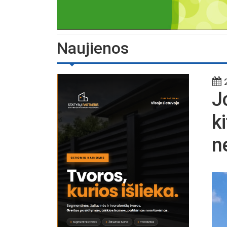
Naujienos
2
J
k
n