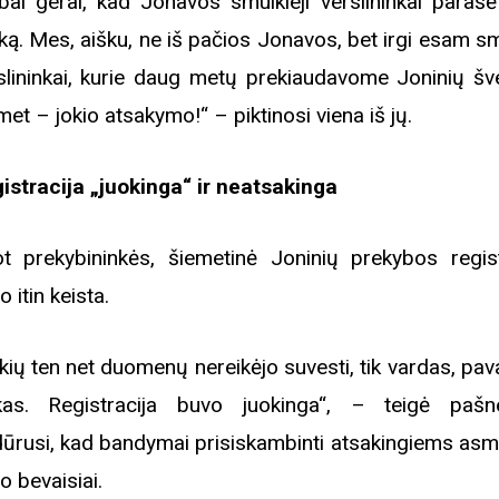
bai gerai, kad Jonavos smulkieji verslininkai parašė
šką. Mes, aišku, ne iš pačios Jonavos, bet irgi esam sm
slininkai, kurie daug metų prekiaudavome Joninių šve
met – jokio atsakymo!“ – piktinosi viena iš jų.
istracija „juokinga“ ir neatsakinga
t prekybininkės, šiemetinė Joninių prekybos regist
o itin keista.
kių ten net duomenų nereikėjo suvesti, tik vardas, pav
kas. Registracija buvo juokinga“, – teigė pašn
dūrusi, kad bandymai prisiskambinti atsakingiems as
o bevaisiai.