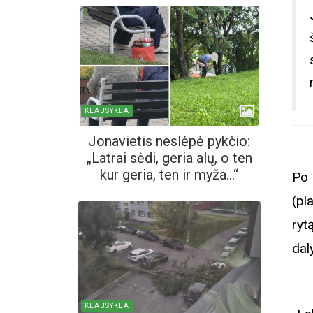
KLAUSYKLA
Jonavietis neslėpė pykčio:
„Latrai sėdi, geria alų, o ten
kur geria, ten ir myža...“
Po 
(pl
ryt
dal
KLAUSYKLA