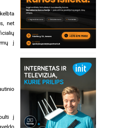
skelbta
s, net
cialių
kymų į
utinio
ulti į
aveldo
inius