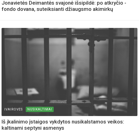
Jonavietės Deimantės svajonė išsipildė: po atkryčio -
fondo dovana, suteiksianti džiaugsmo akimirkų
IVAIROVES
NUSIKALTIMAI
Iš įkalinimo įstaigos vykdytos nusikalstamos veikos:
kaltinami septyni asmenys