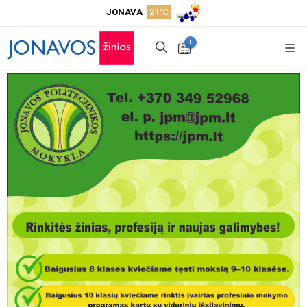
JONAVA
21°C
+