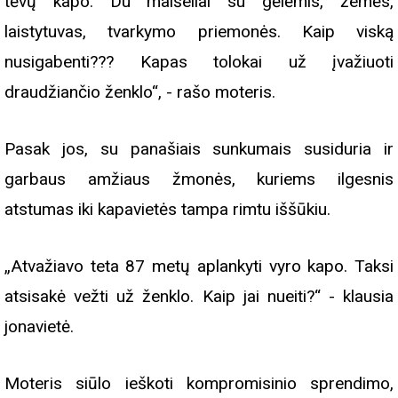
tėvų kapo. Du maišeliai su gėlėmis, žemės,
laistytuvas, tvarkymo priemonės. Kaip viską
nusigabenti??? Kapas tolokai už įvažiuoti
draudžiančio ženklo“, - rašo moteris.
Pasak jos, su panašiais sunkumais susiduria ir
garbaus amžiaus žmonės, kuriems ilgesnis
atstumas iki kapavietės tampa rimtu iššūkiu.
„Atvažiavo teta 87 metų aplankyti vyro kapo. Taksi
atsisakė vežti už ženklo. Kaip jai nueiti?“ - klausia
jonavietė.
Moteris siūlo ieškoti kompromisinio sprendimo,