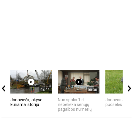
04:08
00:30
Jonaviečių akyse
Nuo spalio 1 d
Jonavos Jonini
kuriama istorija
nebelieka senųjų
puoselės robot
pagalbos numerių