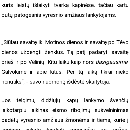
kuris leistų išlaikyti tvarką kapinėse, tačiau kartu
būtų patogesnis vyresnio amžiaus lankytojams.
„Siūlau savaitę iki Motinos dienos ir savaitę po Tėvo
dienos uždengti ženklus. Tą patį padaryti savaitę
prieš ir po Vėlinių. Kitu laiku kaip nors
dasigausime
.
Galvokime ir apie kitus. Per tą laiką tikrai nieko
nenutiks“, - savo nuomonę išdėstė skaitytoja.
Jos teigimu, didžiųjų kapų lankymo švenčių
laikotarpiu laikinas eismo ribojimų sušvelninimas
padėtų vyresnio amžiaus žmonėms ir tiems, kurie į
kapines vyksta tvarkyti kapaviečių bei vežasi