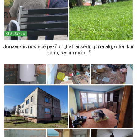
KLAUSYKLA
Jonavietis neslėpė pykčio: „Latrai sėdi, geria alų, o ten kur
geria, ten ir myža...“