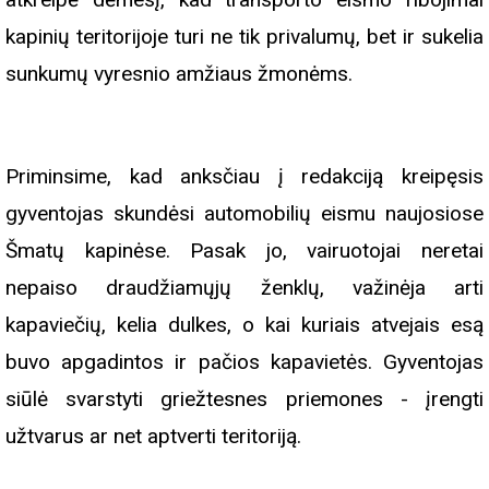
kapinių teritorijoje turi ne tik privalumų, bet ir sukelia
sunkumų vyresnio amžiaus žmonėms.
Priminsime, kad anksčiau į redakciją kreipęsis
gyventojas skundėsi automobilių eismu naujosiose
Šmatų kapinėse. Pasak jo, vairuotojai neretai
nepaiso draudžiamųjų ženklų, važinėja arti
kapaviečių, kelia dulkes, o kai kuriais atvejais esą
buvo apgadintos ir pačios kapavietės. Gyventojas
siūlė svarstyti griežtesnes priemones - įrengti
užtvarus ar net aptverti teritoriją.