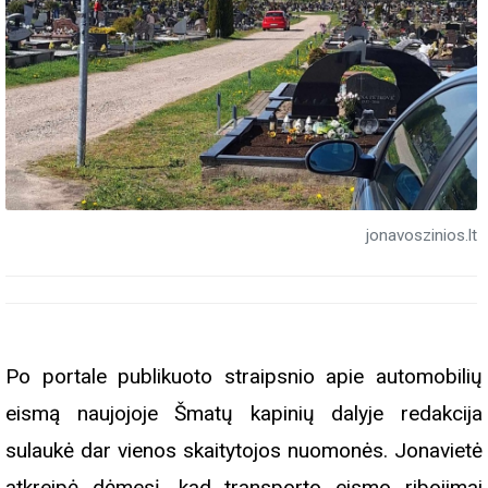
jonavoszinios.lt
Po portale publikuoto straipsnio apie automobilių
eismą naujojoje Šmatų kapinių dalyje redakcija
sulaukė dar vienos skaitytojos nuomonės. Jonavietė
atkreipė dėmesį, kad transporto eismo ribojimai