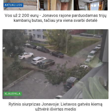
AKTUALIJOS
Vos už 2 200 eurų - Jonavos rajone parduodamas trijų
kambarių butas, tačiau yra viena svarbi detalė
KLAUSYKLA
Rytinis siurprizas Jonavoje: Lietavos gatvės kiemą
užtvėrė išvirtęs medis