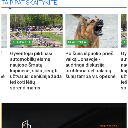
TAIP PAT SKAITYKITE:
KLAUSYKLA
KLAUSYKLA
KL
eš
Gyventojai piktinasi
Po šuns išpuolio prieš
Gyv
automobilių eismu
vaiką Jonavoje -
aut
naujose Šmatų
audringa diskusija:
na
ų
kapinėse, siūlo įrengti
problema dėl palaidų
kap
nė
užtvarus: seniūnija žada
šunų tampa vis opesnė
užt
ieškoti lėšų
ieš
sprendimams
sp