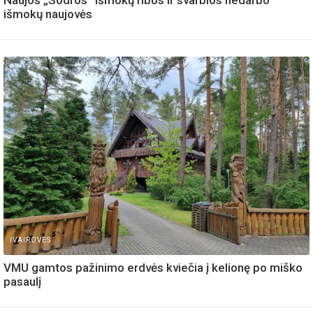
išmokų naujovės
IVAIROVES
VMU gamtos pažinimo erdvės kviečia į kelionę po miško
pasaulį