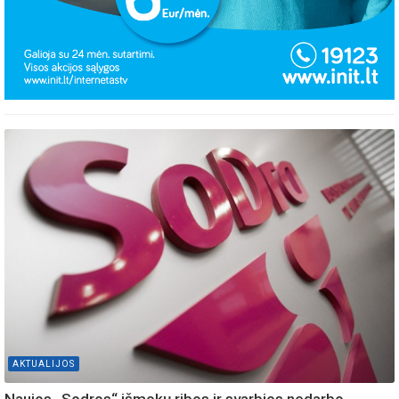
AKTUALIJOS
Naujos „Sodros“ išmokų ribos ir svarbios nedarbo