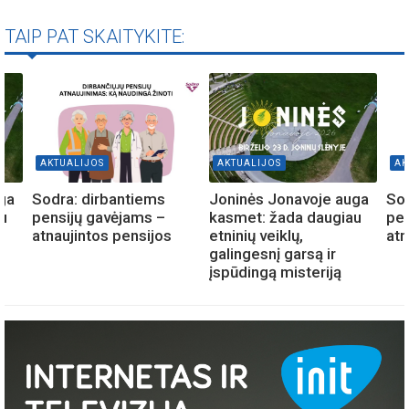
TAIP PAT SKAITYKITE:
AKTUALIJOS
AKTUALIJOS
AK
ga
Sodra: dirbantiems
Joninės Jonavoje auga
Sod
u
pensijų gavėjams –
kasmet: žada daugiau
pen
atnaujintos pensijos
etninių veiklų,
atn
galingesnį garsą ir
įspūdingą misteriją