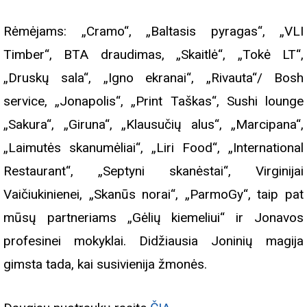
Rėmėjams: „Cramo“, „Baltasis pyragas“, „VLI
Timber“, BTA draudimas, „Skaitlė“, „Tokė LT“,
„Druskų sala“, „Igno ekranai“, „Rivauta“/ Bosh
service, „Jonapolis“, „Print Taškas“, Sushi lounge
„Sakura“, „Giruna“, „Klausučių alus“, „Marcipana“,
„Laimutės skanumėliai“, „Liri Food“, „International
Restaurant“, „Septyni skanėstai“, Virginijai
Vaičiukinienei, „Skanūs norai“, „ParmoGy“, taip pat
mūsų partneriams „Gėlių kiemeliui“ ir Jonavos
profesinei mokyklai. Didžiausia Joninių magija
gimsta tada, kai susivienija žmonės.