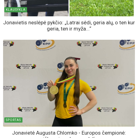
KLAUSYKLA
Jonavietis neslėpė pykčio: „Latrai sėdi, geria alų, o ten kur
geria, ten ir myža...“
SPORTAS
Jonavietė Augusta Chlomko - Europos čempionė: