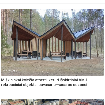
IVAIROVES
Miškininkai kviečia atrasti: keturi išskirtiniai VMU
rekreaciniai objektai pavasario–vasaros sezonui