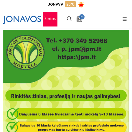
JONAVA
20°C
+