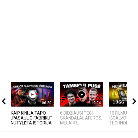
06:20
10:24
KAIP KINIJA TAPO
6 DIDŽIAUSI TECH
10 FILMUOSE
„PASAULIO FABRIKU“:
SKANDALAI: AFEROS,
IŠGALVOTŲ
NUTYLĖTA ISTORIJA
MELAI IR...
TECHNOLOGIJŲ,