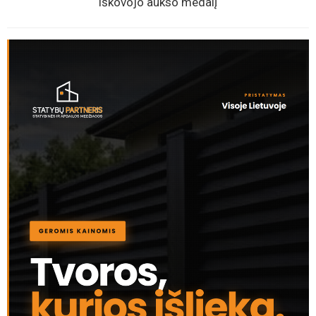
iškovojo aukso medalį