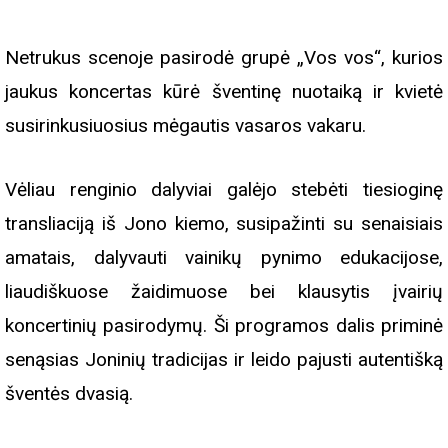
Netrukus scenoje pasirodė grupė „Vos vos“, kurios
jaukus koncertas kūrė šventinę nuotaiką ir kvietė
susirinkusiuosius mėgautis vasaros vakaru.
Vėliau renginio dalyviai galėjo stebėti tiesioginę
transliaciją iš Jono kiemo, susipažinti su senaisiais
amatais, dalyvauti vainikų pynimo edukacijose,
liaudiškuose žaidimuose bei klausytis įvairių
koncertinių pasirodymų. Ši programos dalis priminė
senąsias Joninių tradicijas ir leido pajusti autentišką
šventės dvasią.