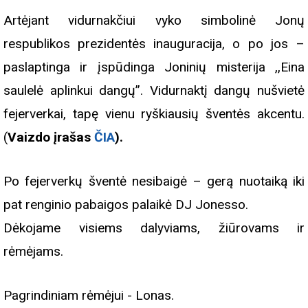
Artėjant vidurnakčiui vyko simbolinė Jonų
respublikos prezidentės inauguracija, o po jos –
paslaptinga ir įspūdinga Joninių misterija ,,Eina
saulelė aplinkui dangų”. Vidurnaktį dangų nušvietė
fejerverkai, tapę vienu ryškiausių šventės akcentu.
(
Vaizdo įrašas
ČIA
).
Po fejerverkų šventė nesibaigė – gerą nuotaiką iki
pat renginio pabaigos palaikė DJ Jonesso.
Dėkojame visiems dalyviams, žiūrovams ir
rėmėjams.
Pagrindiniam rėmėjui - Lonas.