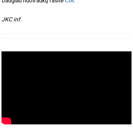
Daugiau nuotraukų rasite
ČIA
.
JKC inf.