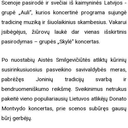
Scenoje pasirodė ir svečiai iš kaimyninės Latvijos -
grupė „Auli“, kurios koncertinė programa sujungė
tradicinę muziką ir šiuolaikinius skambesius. Vakarui
įsibėgėjus, žiūrovų laukė dar vienas išskirtinis
pasirodymas – grupės „Skylė“ koncertas.
Po nuostabių Aistės Smilgevičiūtės atliktų kūrinių
susirinkusiuosius pasveikino savivaldybės meras,
pabrėžęs Joninių tradicijų svarbą ir
bendruomeniškumo reikšmę. Sveikinimus netrukus
pakeitė vieno populiariausių Lietuvos atlikėjų Donato
Montvydo koncertas, prie scenos subūręs gausų
būrį gerbėjų.