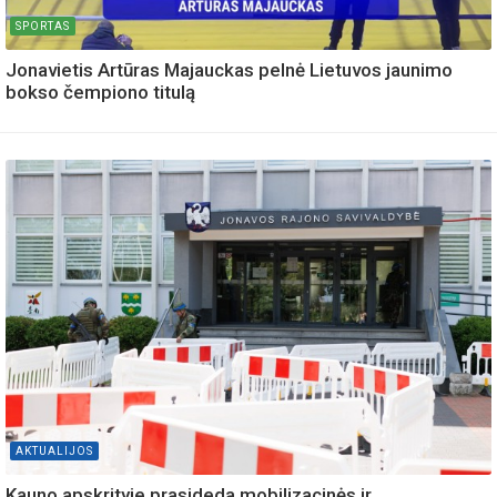
SPORTAS
Jonavietis Artūras Majauckas pelnė Lietuvos jaunimo
bokso čempiono titulą
AKTUALIJOS
Kauno apskrityje prasideda mobilizacinės ir