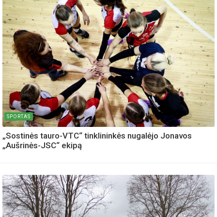
SPORTAS
„Sostinės tauro-VTC“ tinklininkės nugalėjo Jonavos
„Aušrinės-JSC“ ekipą