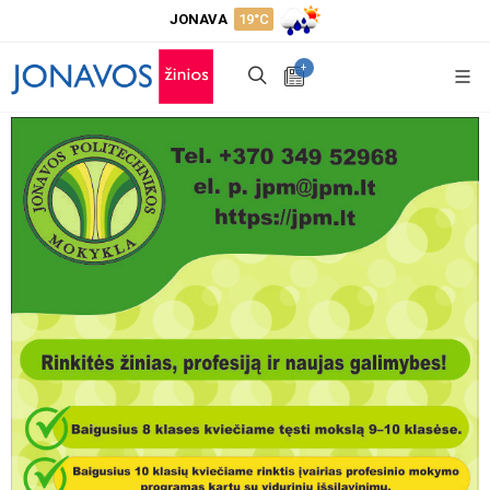
JONAVA
19°C
+