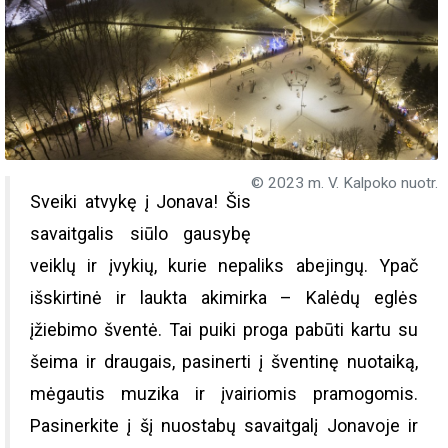
© 2023 m. V. Kalpoko nuotr.
Sveiki atvykę į Jonava! Šis
savaitgalis siūlo gausybę
veiklų ir įvykių, kurie nepaliks abejingų. Ypač
išskirtinė ir laukta akimirka – Kalėdų eglės
įžiebimo šventė. Tai puiki proga pabūti kartu su
šeima ir draugais, pasinerti į šventinę nuotaiką,
mėgautis muzika ir įvairiomis pramogomis.
Pasinerkite į šį nuostabų savaitgalį Jonavoje ir