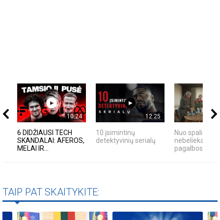
10:24
12:25
6 DIDŽIAUSI TECH
10 įsimintinų
Nuo spalio 1 d
SKANDALAI: AFEROS,
detektyvinių serialų
nebelieka senų
MELAI IR...
pagalbos nume
TAIP PAT SKAITYKITE: