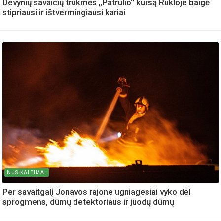
Devynių savaičių trukmės „Patrulio“ kursą Rukloje baigė
stipriausi ir ištvermingiausi kariai
NUSIKALTIMAI
Per savaitgalį Jonavos rajone ugniagesiai vyko dėl
sprogmens, dūmų detektoriaus ir juodų dūmų