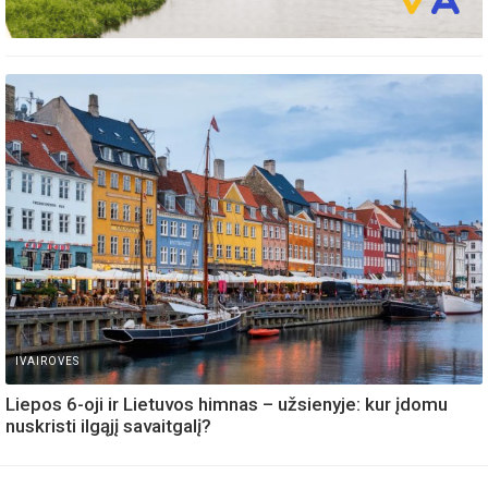
IVAIROVES
Liepos 6-oji ir Lietuvos himnas – užsienyje: kur įdomu
nuskristi ilgąjį savaitgalį?