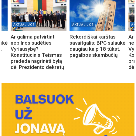
AKTUALIJOS
AKTUALIJOS
AK
Ar galima patvirtinti
Rekordiškai karštas
Ar 
aukė
nepilnos sudėties
savaitgalis: BPC sulaukė
nep
t.
Vyriausybę?
daugiau kaip 18 tūkst.
Vy
Konstitucinis Teismas
pagalbos skambučių
Kon
pradeda nagrinėti bylą
pra
dėl Prezidento dekretų
dėl