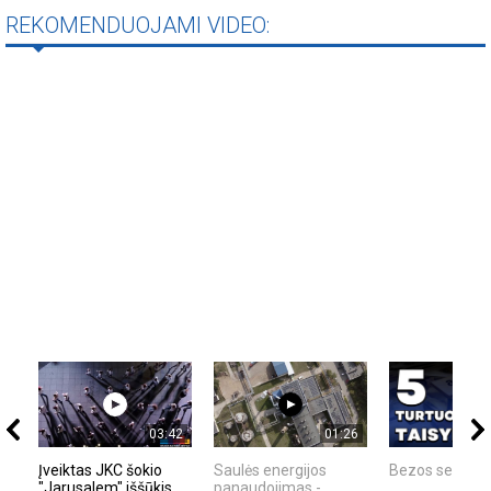
REKOMENDUOJAMI VIDEO:
03:42
01:26
Įveiktas JKC šokio
Saulės energijos
Bezos secrets
"Jarusalem" iššūkis
panaudojimas -