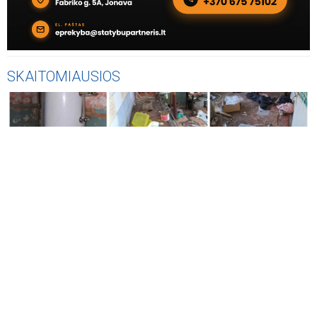
SKAITOMIAUSIOS
AKTUALIJOS
Vos už 2 200 eurų - Jonavos rajone parduodamas trijų