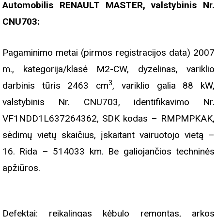
Automobilis RENAULT MASTER, valstybinis Nr.
CNU703
:
Pagaminimo metai (pirmos registracijos data) 2007
m., kategorija/klasė M2-CW, dyzelinas, variklio
3
darbinis tūris 2463 cm
, variklio galia 88 kW,
valstybinis Nr. CNU703, identifikavimo Nr.
VF1NDD1L637264362, SDK kodas – RMPMPKAK,
sėdimų vietų skaičius, įskaitant vairuotojo vietą –
16. Rida – 514033 km. Be galiojančios techninės
apžiūros.
Defektai: reikalingas kėbulo remontas, arkos