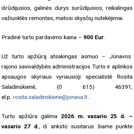
išrūdijusios, galinės durys surūdijusios, reikalingas
važiuoklės remontas, matosi skysčių nutekėjimai.
Pradinė turto pardavimo kaina –
900 Eur
.
Už turto apžiūrą atsakingas asmuo – Jonavos
rajono savivaldybės administracijos Turto ir aplinkos
apsaugos skyriaus vyriausioji specialistė Rosita
Saladinskienė, (0 615) 46391,
el.p.
rosita.saladinskiene@jonava.lt
.
Turto apžiūra galima
2026 m. vasario 25 d. –
vasario 27 d
., iš anksto susitarus šiame punkte