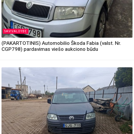
SAVIVALDYBE
(PAKARTOTINIS) Automobilio Škoda Fabia (valst. Nr.
CGP798) pardavimas viešo aukciono būdu