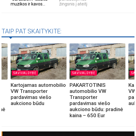
muzikos ir kavos...
žingsnis į ateitį
TAIP PAT SKAITYKITE:
SAVIVALDYBE
SAVIVALDYBE
SA
Kartojamas automobilio
PAKARTOTINIS
Kar
VW Transporter
automobilio VW
VW
pardavimas viešo
Transporter
pa
aukciono būdu
pardavimas viešo
au
inė
aukciono būdu: pradinė
kaina – 650 Eur