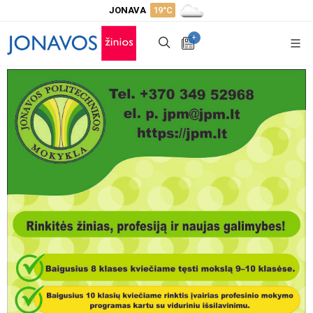
JONAVA
19°C
+