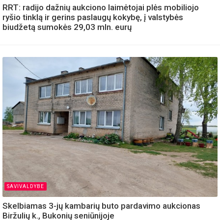
RRT: radijo dažnių aukciono laimėtojai plės mobiliojo
ryšio tinklą ir gerins paslaugų kokybę, į valstybės
biudžetą sumokės 29,03 mln. eurų
SAVIVALDYBE
Skelbiamas 3-jų kambarių buto pardavimo aukcionas
Biržulių k., Bukonių seniūnijoje