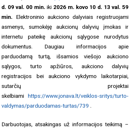
d. 09 val. 00 min.
iki
2026 m. kovo 10 d.
13 val. 59
min
.
Elektroninio aukciono dalyviais registruojami
asmenys, sumokėję aukcionų dalyvių įmokas ir
internetu pateikę aukcionų sąlygose nurodytus
dokumentus. Daugiau informacijos apie
parduodamą turtą, išsamios viešojo aukciono
sąlygos, turto apžiūros, aukciono dalyvių
registracijos bei aukciono vykdymo laikotarpiai,
sutarčių projektai
skelbiami
https://www.jonava.lt/veiklos-sritys/turto-
valdymas/parduodamas-turtas/739
.
Darbuotojas, atsakingas už informacijos teikimą –