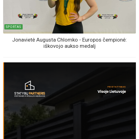
SPORTAS
Jonavietė Augusta Chlomko - Europos čempionė:
iškovojo aukso medalį