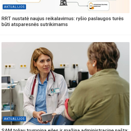
AKTUALIJOS
RRT nustatė naujus reikalavimus: ryšio paslaugos turės
būti atsparesnės sutrikimams
AKTUALIJOS
SAM toliau trumpina eiles ir mažina administracinę naštą: