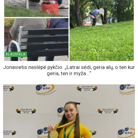
KLAUSYKLA
Jonavietis neslėpė pykčio: „Latrai sėdi, geria alų, o ten kur
geria, ten ir myža...“