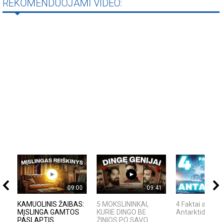
REKOMENDUOJAMI VIDEO:
09:00
09:41
KAMUOLINIS ŽAIBAS:
5 MOKSLININKAI,
4 Faktai apie
MĮSLINGA GAMTOS
KURIE DINGO BE
Antarktidą
PASLAPTIS
ŽINIOS PO SAVO...