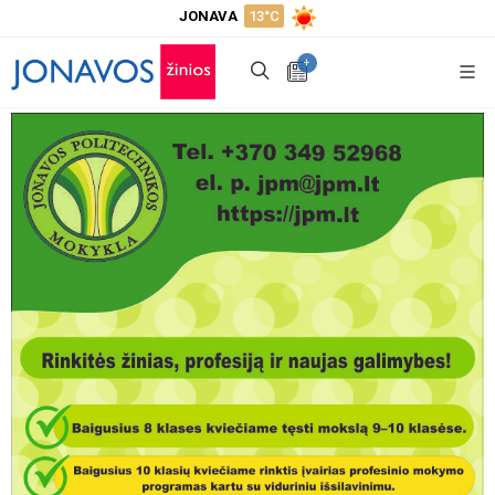
JONAVA
13°C
+