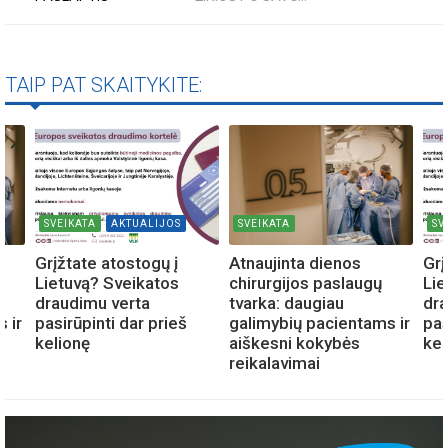
TAIP PAT SKAITYKITE:
SVEIKATA
AKTUALIJOS
SVEIKATA
SV
Grįžtate atostogų į
Atnaujinta dienos
Grį
Lietuvą? Sveikatos
chirurgijos paslaugų
Lie
draudimu verta
tvarka: daugiau
dra
 ir
pasirūpinti dar prieš
galimybių pacientams ir
pas
kelionę
aiškesni kokybės
kel
reikalavimai