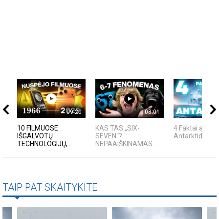
09:20
08:01
10 FILMUOSE
KAS TAS „SIX-
4 Faktai apie
IŠGALVOTŲ
SEVEN“?
Antarktidą
TECHNOLOGIJŲ,...
NEPAAIŠKINAMAS...
TAIP PAT SKAITYKITE: