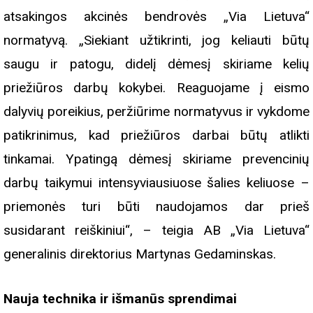
atsakingos akcinės bendrovės „Via Lietuva“
normatyvą. „Siekiant užtikrinti, jog keliauti būtų
saugu ir patogu, didelį dėmesį skiriame kelių
priežiūros darbų kokybei. Reaguojame į eismo
dalyvių poreikius, peržiūrime normatyvus ir vykdome
patikrinimus, kad priežiūros darbai būtų atlikti
tinkamai. Ypatingą dėmesį skiriame prevencinių
darbų taikymui intensyviausiuose šalies keliuose –
priemonės turi būti naudojamos dar prieš
susidarant reiškiniui“, – teigia AB „Via Lietuva“
generalinis direktorius Martynas Gedaminskas.
Nauja technika ir išmanūs sprendimai