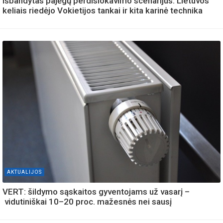
Išbandytas pajėgų perdislokavimo scenarijus: Lietuvos
keliais riedėjo Vokietijos tankai ir kita karinė technika
AKTUALIJOS
VERT: šildymo sąskaitos gyventojams už vasarį –
vidutiniškai 10–20 proc. mažesnės nei sausį