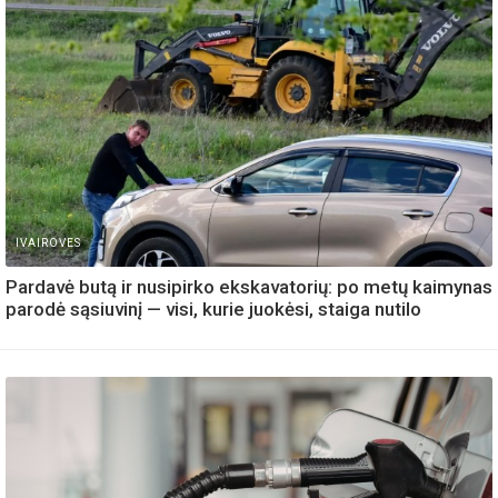
IVAIROVES
Pardavė butą ir nusipirko ekskavatorių: po metų kaimynas
parodė sąsiuvinį — visi, kurie juokėsi, staiga nutilo