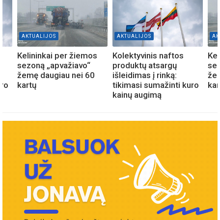
AKTUALIJOS
AKTUALIJOS
AK
Kelininkai per žiemos
Kolektyvinis naftos
Kel
sezoną „apvažiavo“
produktų atsargų
sez
žemę daugiau nei 60
išleidimas į rinką:
žem
uro
kartų
tikimasi sumažinti kuro
kar
kainų augimą