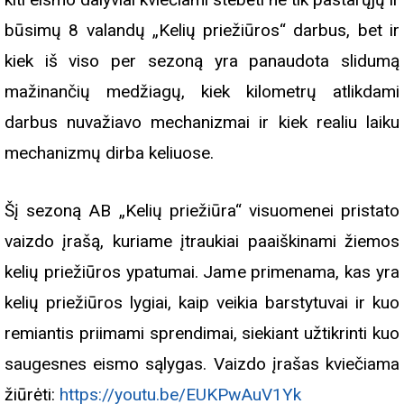
būsimų 8 valandų „Kelių priežiūros“ darbus, bet ir
kiek iš viso per sezoną yra panaudota slidumą
mažinančių medžiagų, kiek kilometrų atlikdami
darbus nuvažiavo mechanizmai ir kiek realiu laiku
mechanizmų dirba keliuose.
Šį sezoną AB „Kelių priežiūra“ visuomenei pristato
vaizdo įrašą, kuriame įtraukiai paaiškinami žiemos
kelių priežiūros ypatumai. Jame primenama, kas yra
kelių priežiūros lygiai, kaip veikia barstytuvai ir kuo
remiantis priimami sprendimai, siekiant užtikrinti kuo
saugesnes eismo sąlygas. Vaizdo įrašas kviečiama
žiūrėti:
https://youtu.be/EUKPwAuV1Yk