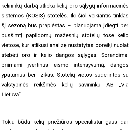
kelininkų darbą atlieka kelių oro sąlygų informacinės
sistemos (KOSIS) stotelės. Iki šiol veikiantis tinklas
šį sezoną bus praplėstas – planuojama įdiegti per
pusšimtį papildomų mažesnių stotelių tose kelio
vietose, kur atlikusi analizę nustatytas poreikį nuolat
stebėti oro ir kelio dangos sąlygas. Sprendimai
priimami įvertinus eismo intensyvumą, dangos
ypatumus bei rizikas. Stotelių vietos suderintos su
valstybinės reikšmės kelių savininku AB „Via
Lietuva“.
Tokiu būdu kelių priežiūros specialistai gaus dar