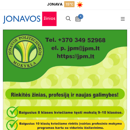
JONAVA
15°C
+