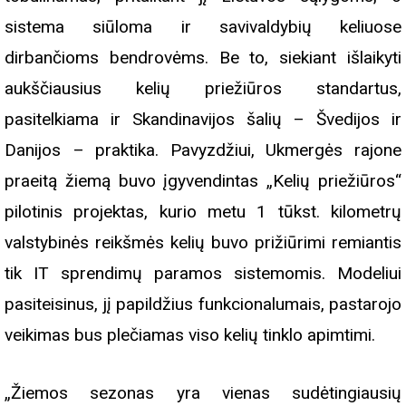
sistema siūloma ir savivaldybių keliuose
dirbančioms bendrovėms. Be to, siekiant išlaikyti
aukščiausius kelių priežiūros standartus,
pasitelkiama ir Skandinavijos šalių – Švedijos ir
Danijos – praktika. Pavyzdžiui, Ukmergės rajone
praeitą žiemą buvo įgyvendintas „Kelių priežiūros“
pilotinis projektas, kurio metu 1 tūkst. kilometrų
valstybinės reikšmės kelių buvo prižiūrimi remiantis
tik IT sprendimų paramos sistemomis. Modeliui
pasiteisinus, jį papildžius funkcionalumais, pastarojo
veikimas bus plečiamas viso kelių tinklo apimtimi.
„Žiemos sezonas yra vienas sudėtingiausių