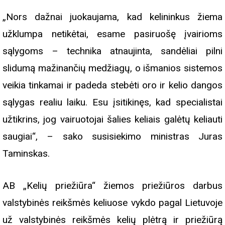
„Nors dažnai juokaujama, kad kelininkus žiema
užklumpa netikėtai, esame pasiruošę įvairioms
sąlygoms – technika atnaujinta, sandėliai pilni
slidumą mažinančių medžiagų, o išmanios sistemos
veikia tinkamai ir padeda stebėti oro ir kelio dangos
sąlygas realiu laiku. Esu įsitikinęs, kad specialistai
užtikrins, jog vairuotojai šalies keliais galėtų keliauti
saugiai“, – sako susisiekimo ministras Juras
Taminskas.
AB „Kelių priežiūra“ žiemos priežiūros darbus
valstybinės reikšmės keliuose vykdo pagal Lietuvoje
už valstybinės reikšmės kelių plėtrą ir priežiūrą