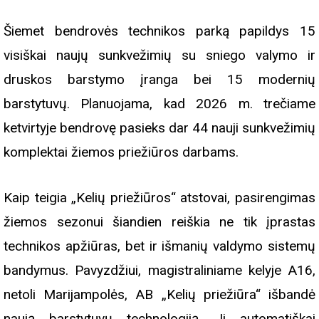
Šiemet bendrovės technikos parką papildys 15
visiškai naujų sunkvežimių su sniego valymo ir
druskos barstymo įranga bei 15 modernių
barstytuvų. Planuojama, kad 2026 m. trečiame
ketvirtyje bendrovę pasieks dar 44 nauji sunkvežimių
komplektai žiemos priežiūros darbams.
Kaip teigia „Kelių priežiūros“ atstovai, pasirengimas
žiemos sezonui šiandien reiškia ne tik įprastas
technikos apžiūras, bet ir išmanių valdymo sistemų
bandymus. Pavyzdžiui, magistraliniame kelyje A16,
netoli Marijampolės, AB „Kelių priežiūra“ išbandė
naują barstytuvų technologiją. Ji automatiškai