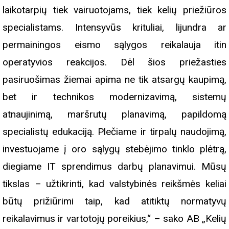
laikotarpių tiek vairuotojams, tiek kelių priežiūros
specialistams. Intensyvūs krituliai, lijundra ar
permainingos eismo sąlygos reikalauja itin
operatyvios reakcijos. Dėl šios priežasties
pasiruošimas žiemai apima ne tik atsargų kaupimą,
bet ir technikos modernizavimą, sistemų
atnaujinimą, maršrutų planavimą, papildomą
specialistų edukaciją. Plečiame ir tirpalų naudojimą,
investuojame į oro sąlygų stebėjimo tinklo plėtrą,
diegiame IT sprendimus darbų planavimui. Mūsų
tikslas – užtikrinti, kad valstybinės reikšmės keliai
būtų prižiūrimi taip, kad atitiktų normatyvų
reikalavimus ir vartotojų poreikius,“ – sako AB „Kelių