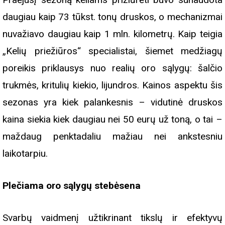
daugiau kaip 73 tūkst. tonų druskos, o mechanizmai
nuvažiavo daugiau kaip 1 mln. kilometrų. Kaip teigia
„Kelių priežiūros“ specialistai, šiemet medžiagų
poreikis priklausys nuo realių oro sąlygų: šalčio
trukmės, kritulių kiekio, lijundros. Kainos aspektu šis
sezonas yra kiek palankesnis – vidutinė druskos
kaina siekia kiek daugiau nei 50 eurų už toną, o tai –
maždaug penktadaliu mažiau nei ankstesniu
laikotarpiu.
Plečiama oro sąlygų stebėsena
Svarbų vaidmenį užtikrinant tikslų ir efektyvų