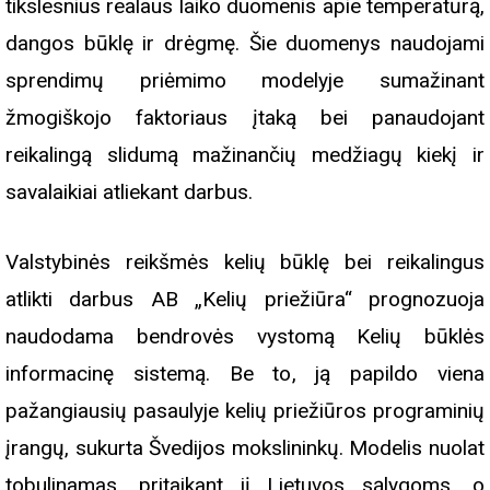
tikslesnius realaus laiko duomenis apie temperatūrą,
dangos būklę ir drėgmę. Šie duomenys naudojami
sprendimų priėmimo modelyje sumažinant
žmogiškojo faktoriaus įtaką bei panaudojant
reikalingą slidumą mažinančių medžiagų kiekį ir
savalaikiai atliekant darbus.
Valstybinės reikšmės kelių būklę bei reikalingus
atlikti darbus AB „Kelių priežiūra“ prognozuoja
naudodama bendrovės vystomą Kelių būklės
informacinę sistemą. Be to, ją papildo viena
pažangiausių pasaulyje kelių priežiūros programinių
įrangų, sukurta Švedijos mokslininkų. Modelis nuolat
tobulinamas, pritaikant jį Lietuvos sąlygoms, o