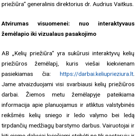
priežiūra“ generalinis direktorius dr. Audrius Vaitkus.
Atvirumas visuomenei: nuo interaktyvaus
žemėlapio iki vizualaus pasakojimo
AB „Kelių priežiūra“ yra sukūrusi interaktyvų kelių
priežiūros žemėlapį, kuris viešai kiekvienam
pasiekiamas čia:
https://darbai.keliuprieziura.lt
.
Jame atvaizduojami visi svarbiausi kelių priežiūros
darbai. Žiemos metu žemėlapyje pateikiama
informacija apie planuojamus ir atliktus valstybinės
reikšmės kelių sniego ir ledo valymo bei ledą
tirpdančių medžiagų barstymo darbus. Vairuotojai ir
kiti eismo dalyviai kviečiami stebėti ne tik pastarųjų ir