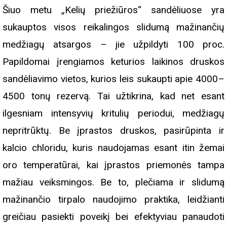
Šiuo metu „Kelių priežiūros“ sandėliuose yra
sukauptos visos reikalingos slidumą mažinančių
medžiagų atsargos – jie užpildyti 100 proc.
Papildomai įrengiamos keturios laikinos druskos
sandėliavimo vietos, kurios leis sukaupti apie 4000–
4500 tonų rezervą. Tai užtikrina, kad net esant
ilgesniam intensyvių kritulių periodui, medžiagų
nepritrūktų. Be įprastos druskos, pasirūpinta ir
kalcio chloridu, kuris naudojamas esant itin žemai
oro temperatūrai, kai įprastos priemonės tampa
mažiau veiksmingos. Be to, plečiama ir slidumą
mažinančio tirpalo naudojimo praktika, leidžianti
greičiau pasiekti poveikį bei efektyviau panaudoti