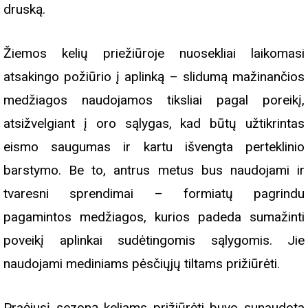
druską.
Žiemos kelių priežiūroje nuosekliai laikomasi
atsakingo požiūrio į aplinką – slidumą mažinančios
medžiagos naudojamos tiksliai pagal poreikį,
atsižvelgiant į oro sąlygas, kad būtų užtikrintas
eismo saugumas ir kartu išvengta perteklinio
barstymo. Be to, antrus metus bus naudojami ir
tvaresni sprendimai – formiatų pagrindu
pagamintos medžiagos, kurios padeda sumažinti
poveikį aplinkai sudėtingomis sąlygomis. Jie
naudojami mediniams pėsčiųjų tiltams prižiūrėti.
Praėjusį sezoną keliams prižiūrėti buvo sunaudota