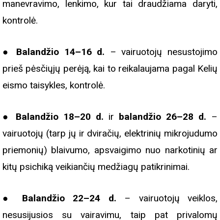
manevravimo, lenkimo, kur tai draudžiama daryti,
kontrolė.
●
Balandžio 14–16 d.
– vairuotojų nesustojimo
prieš pėsčiųjų perėją, kai to reikalaujama pagal Kelių
eismo taisykles, kontrolė.
●
Balandžio 18–20 d.
ir
balandžio 26–28 d.
–
vairuotojų (tarp jų ir dviračių, elektrinių mikrojudumo
priemonių) blaivumo, apsvaigimo nuo narkotinių ar
kitų psichiką veikiančių medžiagų patikrinimai.
●
Balandžio 22–24 d.
– vairuotojų veiklos,
nesusijusios su vairavimu, taip pat privalomų