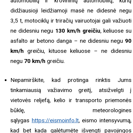
automobilių ir krovininių automobilių, kurių
didžiausioji leidžiamoji masė ne didesnė negu
3,5 t, motociklų ir triračių vairuotojai gali važiuoti
ne didesniu negu
130 km/h greičiu
, keliuose su
asfalto ar betono danga – ne didesniu negu
90
km/h
greičiu, kituose keliuose – ne didesniu
negu
70 km/h
greičiu.
Nepamirškite, kad protinga rinktis Jums
tinkamiausią važiavimo greitį, atsižvelgti į
vietovės reljefą, kelio ir transporto priemonės
būklę, meteorologines
sąlygas
https://eismoinfo.lt
,
eismo intensyvumą,
kad bet kada galėtumėte išvengti pavojingos