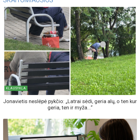
KLAUSYKLA
Jonavietis neslėpė pykčio: „Latrai sėdi, geria alų, o ten kur
geria, ten ir myža...“