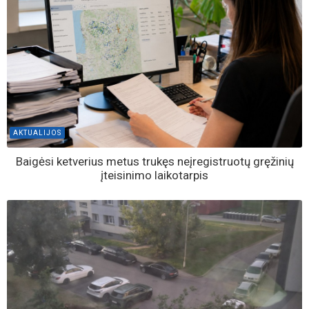
AKTUALIJOS
Baigėsi ketverius metus trukęs neįregistruotų gręžinių
įteisinimo laikotarpis