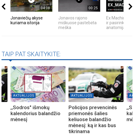
04:08
00:25
Jonaviečių akyse
Jonavos rajono
Ex Machina: ko
kuriama istorija
miškuose pastebėta
ir pasirinkimo
meška
anatomija
TAIP PAT SKAITYKITE:
AKTUALIJOS
AKTUALIJOS
AK
s
,,Sodros" išmokų
Policijos prevencinės
,,S
kalendorius balandžio
priemonės šalies
kal
mėnesį
keliuose balandžio
mė
mėnesį: ką ir kas bus
tikrinama