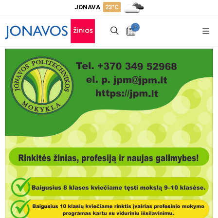
JONAVA
23°C
+