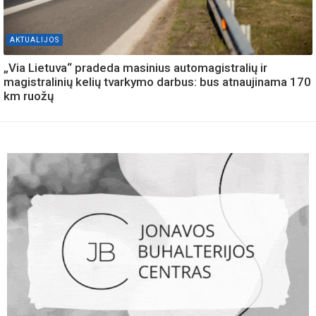
AKTUALIJOS
„Via Lietuva“ pradeda masinius automagistralių ir
magistralinių kelių tvarkymo darbus: bus atnaujinama 170
km ruožų