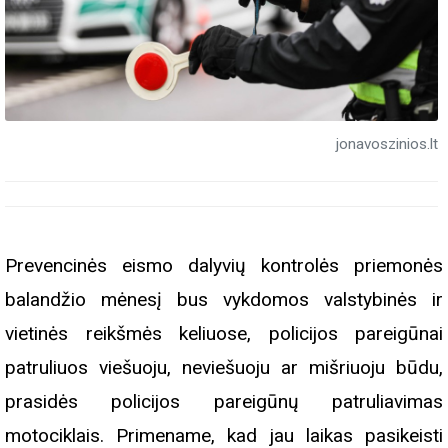
jonavoszinios.lt
Prevencinės eismo dalyvių kontrolės priemonės
balandžio mėnesį bus vykdomos valstybinės ir
vietinės reikšmės keliuose, policijos pareigūnai
patruliuos viešuoju, neviešuoju ar mišriuoju būdu,
prasidės policijos pareigūnų patruliavimas
motociklais. Primename, kad jau laikas pasikeisti